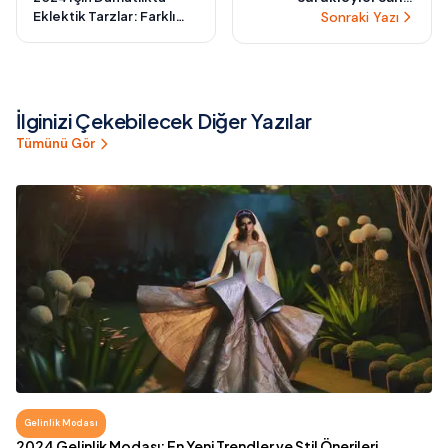
Eklektik Tarzlar: Farklı
Gerçeklik Deneyimleri
Sonraki Yazı
Kültürlerden Esintiler
İlginizi Çekebilecek Diğer Yazılar
Tümünü Gör
Gelinlik Modası
2024 Gelinlik Modası: En Yeni Trendler ve Stil Önerileri