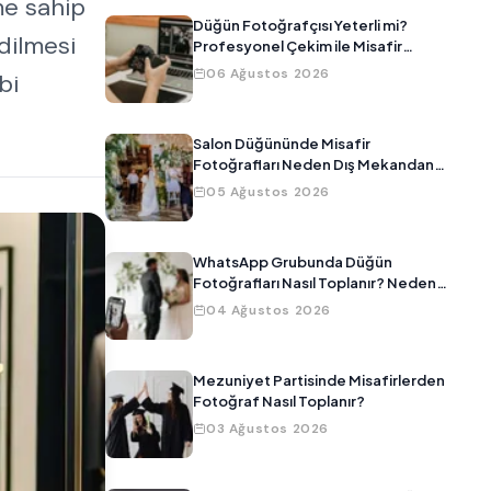
me sahip
Düğün Fotoğrafçısı Yeterli mi?
dilmesi
Profesyonel Çekim ile Misafir
Fotoğraflarını Birleştirmenin Yolu
06 Ağustos 2026
bi
Salon Düğününde Misafir
Fotoğrafları Neden Dış Mekandan
Daha Kötü Çıkar?
05 Ağustos 2026
WhatsApp Grubunda Düğün
Fotoğrafları Nasıl Toplanır? Neden
Çalışmıyor?
04 Ağustos 2026
Mezuniyet Partisinde Misafirlerden
Fotoğraf Nasıl Toplanır?
03 Ağustos 2026