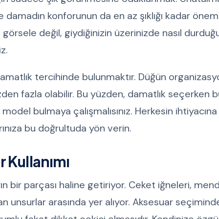
e damadın konforunun da en az şıklığı kadar önem
örsele değil, giydiğinizin üzerinizde nasıl durduğ
z.
r damatlık tercihinde bulunmaktır. Düğün organizas
n fazla olabilir. Bu yüzden, damatlık seçerken b
model bulmaya çalışmalısınız. Herkesin ihtiyacına 
rınıza bu doğrultuda yön verin.
r Kullanımı
 bir parçası haline getiriyor. Ceket iğneleri, mendil
atan unsurlar arasında yer alıyor. Aksesuar seçimind
umlu fakat dikkat çekici olmasıdır. Kendinize özgü