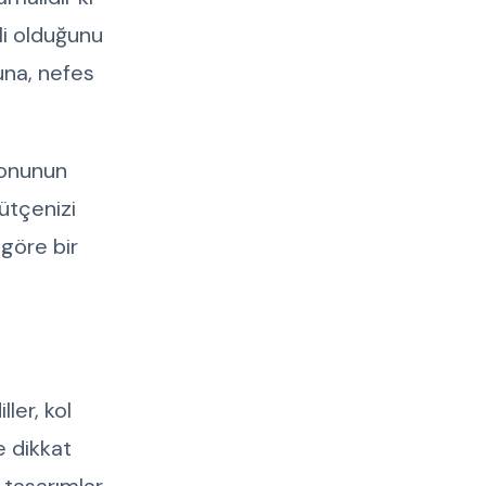
li olduğunu
una, nefes
yonunun
ütçenizi
göre bir
ler, kol
e dikkat
 tasarımlar