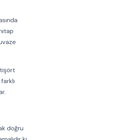
asında
 hitap
kruvaze
tişört
farklı
r.
rak doğru
malıdır ki