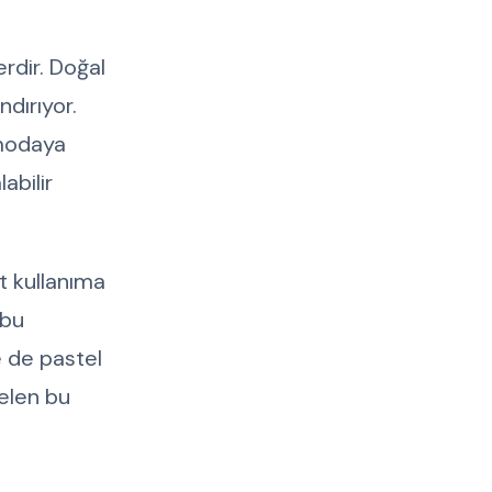
rdir. Doğal
ndırıyor.
 modaya
abilir
t kullanıma
 bu
e de pastel
gelen bu