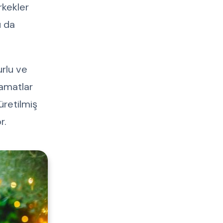
rkekler
u da
urlu ve
damatlar
üretilmiş
r.