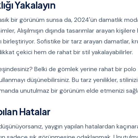
lığı Yakalayın
lasik bir görünüm sunsa da, 2024'ün damatlık mod
mler, Alışılmışın dışında tasarımlar arayan kişilere
ı birleştiriyor. Sofistike bir tarz arayan damatlar, 
kat çekici hem de rahat bir stil yakalayabilirler.
eşindesiniz? Belki de gömlek yerine rahat bir polo 
anmayı düşünebilirsiniz. Bu tarz yenilikler, stilinizi 
 zamanda unutulmaz bir görünüm elde etmenizi sağla
ılan Hatalar
düşünüyorsanız, yaygın yapılan hatalardan kaçına
atlığın sadece şık görünmesine odaklanmak. Unutulma