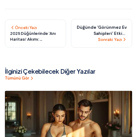
Düğünde ‘Görünmez Ev
Önceki Yazı
Sahipleri’ Etkisi:
2025 Düğünlerinde ‘Anı
Haritası’ Akımı:
Sonraki Yazı
Konukların
Kutlamanızı Adım Adım
Kendiliğinden
Keşfedilen Bir Deneyime
Sorumluluk Aldığı Akıllı
Dönüştürün
Davet Kurguları
İlginizi Çekebilecek Diğer Yazılar
Tümünü Gör