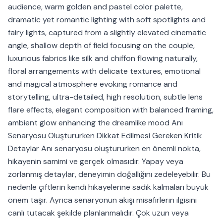
audience, warm golden and pastel color palette,
dramatic yet romantic lighting with soft spotlights and
fairy lights, captured from a slightly elevated cinematic
angle, shallow depth of field focusing on the couple,
luxurious fabrics like silk and chiffon flowing naturally,
floral arrangements with delicate textures, emotional
and magical atmosphere evoking romance and
storytelling, ultra-detailed, high resolution, subtle lens
flare effects, elegant composition with balanced framing,
ambient glow enhancing the dreamlike mood Anı
Senaryosu Oluştururken Dikkat Edilmesi Gereken Kritik
Detaylar Anı senaryosu oluştururken en önemli nokta,
hikayenin samimi ve gerçek olmasıdır. Yapay veya
zorlanmış detaylar, deneyimin doğallığını zedeleyebilir. Bu
nedenle çiftlerin kendi hikayelerine sadık kalmaları büyük
önem taşır. Ayrıca senaryonun akışı misafirlerin ilgisini
canlı tutacak şekilde planlanmalıdır. Çok uzun veya