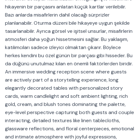
hikayenin bir parçasını anlatan küçük kartlar verilebilir.
Bazı anlarda misafirlerin dahil olacağı sürprizler
planlanabilir. Oturma düzeni bile hikayeye uygun şekilde
tasarlanabilir. Ayrıca görsel ve işitsel unsurlar, misafirlerin
atmosferi daha yoğun hissetmesini sağlar. Bu yaklaşım,
katılımcıları sadece izleyici olmaktan çıkarır. Böylece
herkes kendini bu özel günün bir parçası gibi hisseder. Bu
da düğünü unutulmaz kılan en önemli faktörlerden biridir.
An immersive wedding reception scene where guests
are actively part of a storytelling experience, long
elegantly decorated tables with personalized story
cards, warm candlelight and soft ambient lighting, rich
gold, cream, and blush tones dominating the palette,
eye-level perspective capturing both guests and couple
interacting, detailed textures like linen tablecloths,
glassware reflections, and floral centerpieces, emotional
and intimate atmosphere with joyful expressions,