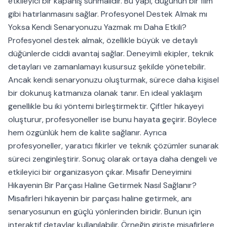
etkileyici bir kapanış sunmalıdır. Bu yapı, düğünün bir film
gibi hatırlanmasını sağlar. Profesyonel Destek Almak mı
Yoksa Kendi Senaryonuzu Yazmak mı Daha Etkili?
Profesyonel destek almak, özellikle büyük ve detaylı
düğünlerde ciddi avantaj sağlar. Deneyimli ekipler, teknik
detayları ve zamanlamayı kusursuz şekilde yönetebilir.
Ancak kendi senaryonuzu oluşturmak, sürece daha kişisel
bir dokunuş katmanıza olanak tanır. En ideal yaklaşım
genellikle bu iki yöntemi birleştirmektir. Çiftler hikayeyi
oluşturur, profesyoneller ise bunu hayata geçirir. Böylece
hem özgünlük hem de kalite sağlanır. Ayrıca
profesyoneller, yaratıcı fikirler ve teknik çözümler sunarak
süreci zenginleştirir. Sonuç olarak ortaya daha dengeli ve
etkileyici bir organizasyon çıkar. Misafir Deneyimini
Hikayenin Bir Parçası Haline Getirmek Nasıl Sağlanır?
Misafirleri hikayenin bir parçası haline getirmek, anı
senaryosunun en güçlü yönlerinden biridir. Bunun için
interaktif detaylar kullanılabilir. Örneğin girişte misafirlere