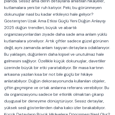
planda. Sessiz ama derin detaylarla anlatılan hikâyeler,
kutlamalara yeni bir ruh katıyor. Peki, bu görünmeyen
dokunuşlar nasıl bu kadar etkileyici hale geliyor?
Gösterişten Uzak Ama Etkisi Güçlü Yeni Düğün Anlayışı
2025 düğün trendleri, büyük ve abartılı
organizasyonlardan ziyade daha sade ama anlam yüklü
kutlamalara yöneliyor. Artık çiftler sadece güzel görünen
değil, aynı zamanda anlam taşıyan detaylara odaklanıyor.
Bu yaklaşım, düğünlerin daha kişisel ve unutulmaz hale
gelmesini sağlıyor. Özellikle küçük dokunuşlar, davetliler
üzerinde büyük bir etki yaratabiliyor. Bir masa kartının
arkasına yazılan kısa bir not bile güçlü bir hikâye
anlatabiliyor. Düğün dekorasyonunda kullanılan objeler,
çiftin geçmişine ve ortak anılarına referans verebiliyor. Bu
da organizasyonu sadece bir etkinlik olmaktan çıkarıp
duygusal bir deneyime dönüştürüyor. Sessiz detaylar,
yüksek sesli gösterilerden daha kalıcı izler bırakabiliyor.
Küçük Detayların Büyük Hikâyelere Dönüşmesi Nasıl Olur?