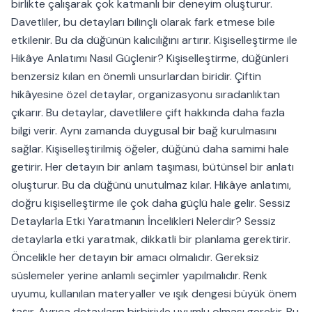
birlikte çalışarak çok katmanlı bir deneyim oluşturur.
Davetliler, bu detayları bilinçli olarak fark etmese bile
etkilenir. Bu da düğünün kalıcılığını artırır. Kişiselleştirme ile
Hikâye Anlatımı Nasıl Güçlenir? Kişiselleştirme, düğünleri
benzersiz kılan en önemli unsurlardan biridir. Çiftin
hikâyesine özel detaylar, organizasyonu sıradanlıktan
çıkarır. Bu detaylar, davetlilere çift hakkında daha fazla
bilgi verir. Aynı zamanda duygusal bir bağ kurulmasını
sağlar. Kişiselleştirilmiş öğeler, düğünü daha samimi hale
getirir. Her detayın bir anlam taşıması, bütünsel bir anlatı
oluşturur. Bu da düğünü unutulmaz kılar. Hikâye anlatımı,
doğru kişiselleştirme ile çok daha güçlü hale gelir. Sessiz
Detaylarla Etki Yaratmanın İncelikleri Nelerdir? Sessiz
detaylarla etki yaratmak, dikkatli bir planlama gerektirir.
Öncelikle her detayın bir amacı olmalıdır. Gereksiz
süslemeler yerine anlamlı seçimler yapılmalıdır. Renk
uyumu, kullanılan materyaller ve ışık dengesi büyük önem
taşır. Ayrıca detayların birbiriyle uyumlu olması gerekir. Bu