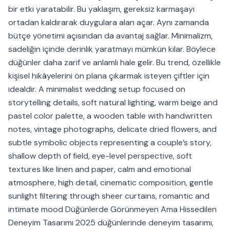
bir etki yaratabilir. Bu yaklaşım, gereksiz karmaşayı
ortadan kaldırarak duygulara alan açar. Aynı zamanda
bütçe yönetimi açısından da avantaj sağlar. Minimalizm,
sadeliğin içinde derinlik yaratmayı mümkün kılar. Böylece
düğünler daha zarif ve anlamlı hale gelir. Bu trend, özellikle
kişisel hikâyelerini ön plana çıkarmak isteyen çiftler için
idealdir. A minimalist wedding setup focused on
storytelling details, soft natural lighting, warm beige and
pastel color palette, a wooden table with handwritten
notes, vintage photographs, delicate dried flowers, and
subtle symbolic objects representing a couple’s story,
shallow depth of field, eye-level perspective, soft
textures like linen and paper, calm and emotional
atmosphere, high detail, cinematic composition, gentle
sunlight filtering through sheer curtains, romantic and
intimate mood Düğünlerde Görünmeyen Ama Hissedilen
Deneyim Tasarımı 2025 düğünlerinde deneyim tasarımı,