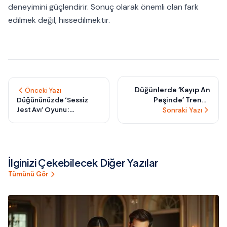
deneyimini güçlendirir. Sonuç olarak önemli olan fark
edilmek değil, hissedilmektir.
Düğünlerde ‘Kayıp An
Önceki Yazı
Peşinde’ Trendi:
Düğününüzde ‘Sessiz
Jest Avı’ Oyunu:
Misafirlerin Küçük
Sonraki Yazı
Misafirlerin Küçük
Sürprizleri Keşfederek
İyiliklerle Geceyi
Hikâyeye Dahil Olduğu
Güzelleştirdiği Yaratıcı
Yeni Deneyim
Fikir
İlginizi Çekebilecek Diğer Yazılar
Tümünü Gör