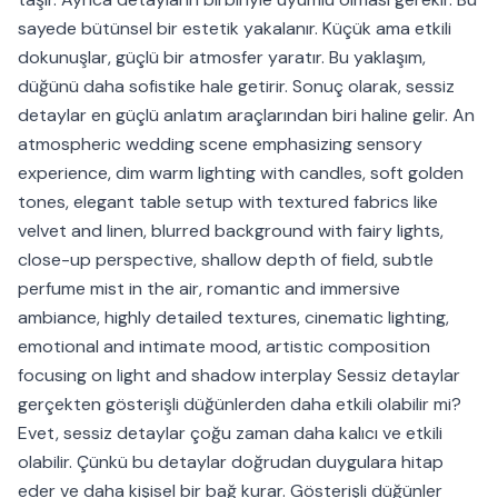
sayede bütünsel bir estetik yakalanır. Küçük ama etkili
dokunuşlar, güçlü bir atmosfer yaratır. Bu yaklaşım,
düğünü daha sofistike hale getirir. Sonuç olarak, sessiz
detaylar en güçlü anlatım araçlarından biri haline gelir. An
atmospheric wedding scene emphasizing sensory
experience, dim warm lighting with candles, soft golden
tones, elegant table setup with textured fabrics like
velvet and linen, blurred background with fairy lights,
close-up perspective, shallow depth of field, subtle
perfume mist in the air, romantic and immersive
ambiance, highly detailed textures, cinematic lighting,
emotional and intimate mood, artistic composition
focusing on light and shadow interplay Sessiz detaylar
gerçekten gösterişli düğünlerden daha etkili olabilir mi?
Evet, sessiz detaylar çoğu zaman daha kalıcı ve etkili
olabilir. Çünkü bu detaylar doğrudan duygulara hitap
eder ve daha kişisel bir bağ kurar. Gösterişli düğünler