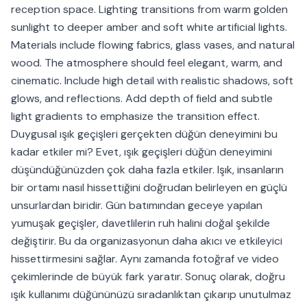
reception space. Lighting transitions from warm golden
sunlight to deeper amber and soft white artificial lights.
Materials include flowing fabrics, glass vases, and natural
wood. The atmosphere should feel elegant, warm, and
cinematic. Include high detail with realistic shadows, soft
glows, and reflections. Add depth of field and subtle
light gradients to emphasize the transition effect.
Duygusal ışık geçişleri gerçekten düğün deneyimini bu
kadar etkiler mi? Evet, ışık geçişleri düğün deneyimini
düşündüğünüzden çok daha fazla etkiler. Işık, insanların
bir ortamı nasıl hissettiğini doğrudan belirleyen en güçlü
unsurlardan biridir. Gün batımından geceye yapılan
yumuşak geçişler, davetlilerin ruh halini doğal şekilde
değiştirir. Bu da organizasyonun daha akıcı ve etkileyici
hissettirmesini sağlar. Aynı zamanda fotoğraf ve video
çekimlerinde de büyük fark yaratır. Sonuç olarak, doğru
ışık kullanımı düğününüzü sıradanlıktan çıkarıp unutulmaz