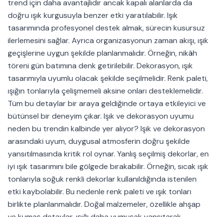
trend için daha avantajlıdır ancak kapalı alanlarda da
doğru ışık kurgusuyla benzer etki yaratılabilir. Işık
tasarımında profesyonel destek almak, sürecin kusursuz
ilerlemesini sağlar. Ayrıca organizasyonun zaman akışı, ışık
geçişlerine uygun şekilde planlanmalıdır. Örneğin, nikâh
töreni gün batımına denk getirilebilir. Dekorasyon, ışık
tasarımıyla uyumlu olacak şekilde seçilmelidir. Renk paleti,
ışığın tonlarıyla çelişmemeli aksine onları desteklemelidir.
Tüm bu detaylar bir araya geldiğinde ortaya etkileyici ve
bütünsel bir deneyim çıkar. Işık ve dekorasyon uyumu
neden bu trendin kalbinde yer alıyor? Işık ve dekorasyon
arasındaki uyum, duygusal atmosferin doğru şekilde
yansıtılmasında kritik rol oynar. Yanlış seçilmiş dekorlar, en
iyi ışık tasarımını bile gölgede bırakabilir. Örneğin, sıcak ışık
tonlarıyla soğuk renkli dekorlar kullanıldığında istenilen
etki kaybolabilir. Bu nedenle renk paleti ve ışık tonları
birlikte planlanmalıdır. Doğal malzemeler, özellikle ahşap
ve kumaş detaylar, ışığı daha yumuşak yansıtarak