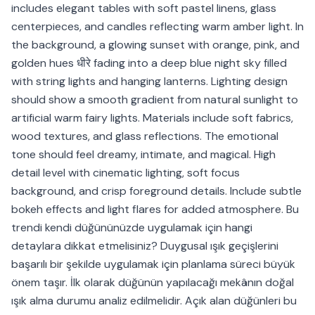
includes elegant tables with soft pastel linens, glass
centerpieces, and candles reflecting warm amber light. In
the background, a glowing sunset with orange, pink, and
golden hues धीरे fading into a deep blue night sky filled
with string lights and hanging lanterns. Lighting design
should show a smooth gradient from natural sunlight to
artificial warm fairy lights. Materials include soft fabrics,
wood textures, and glass reflections. The emotional
tone should feel dreamy, intimate, and magical. High
detail level with cinematic lighting, soft focus
background, and crisp foreground details. Include subtle
bokeh effects and light flares for added atmosphere. Bu
trendi kendi düğününüzde uygulamak için hangi
detaylara dikkat etmelisiniz? Duygusal ışık geçişlerini
başarılı bir şekilde uygulamak için planlama süreci büyük
önem taşır. İlk olarak düğünün yapılacağı mekânın doğal
ışık alma durumu analiz edilmelidir. Açık alan düğünleri bu