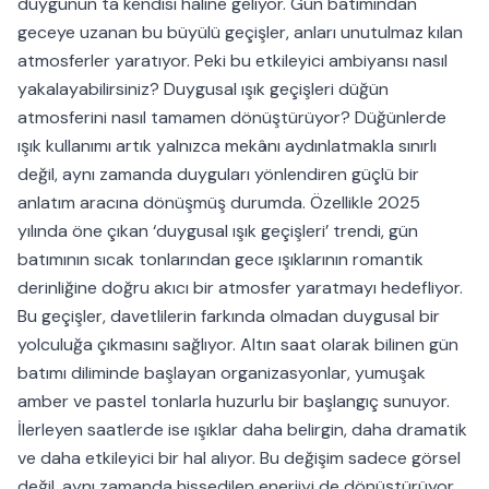
duygunun ta kendisi haline geliyor. Gün batımından
geceye uzanan bu büyülü geçişler, anları unutulmaz kılan
atmosferler yaratıyor. Peki bu etkileyici ambiyansı nasıl
yakalayabilirsiniz? Duygusal ışık geçişleri düğün
atmosferini nasıl tamamen dönüştürüyor? Düğünlerde
ışık kullanımı artık yalnızca mekânı aydınlatmakla sınırlı
değil, aynı zamanda duyguları yönlendiren güçlü bir
anlatım aracına dönüşmüş durumda. Özellikle 2025
yılında öne çıkan ‘duygusal ışık geçişleri’ trendi, gün
batımının sıcak tonlarından gece ışıklarının romantik
derinliğine doğru akıcı bir atmosfer yaratmayı hedefliyor.
Bu geçişler, davetlilerin farkında olmadan duygusal bir
yolculuğa çıkmasını sağlıyor. Altın saat olarak bilinen gün
batımı diliminde başlayan organizasyonlar, yumuşak
amber ve pastel tonlarla huzurlu bir başlangıç sunuyor.
İlerleyen saatlerde ise ışıklar daha belirgin, daha dramatik
ve daha etkileyici bir hal alıyor. Bu değişim sadece görsel
değil, aynı zamanda hissedilen enerjiyi de dönüştürüyor.