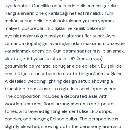
uyarlanabilir. Öncelikle önceliklerin belirlenmesi gerekir;
hangi alanların öne çıkarılacağı netleştirilmelidir. Tüm
mekân yerine belirli odak noktalarına yatırım yapmak
maliyeti düşürebilir. LED ışıklar ve kiralık dekoratif
aydınlatmalar uygun maliyetli alternatifler sunar. Aynı
zamanda doğal ışığın avantajlarından maksimum düzeyde
yararlanmak önemlidir. Gün batımı saatlerini iyi planlamak,
ekstra ışık ihtiyacını azaltabilir. DIY (kendin yap)
çözümlerle de yaratıcı sonuçlar elde edilebilir. Bu şekilde
hem bütçe korunur hem de estetik bir görünüm sağlanır.
A detailed wedding lighting design setup showing a
transition from sunset to night in a semi-open venue.
The composition includes a decorated aisle with
wooden textures, floral arrangements in soft pastel
tones, and layered lighting elements like LED strips,
candles, and hanging Edison bulbs. The perspective is
slightly elevated, showing both the ceremony area and