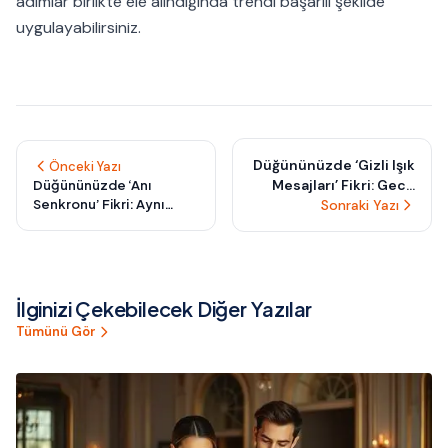
adımlar birlikte ele alındığında trendi başarılı şekilde
uygulayabilirsiniz.
Düğününüzde ‘Gizli Işık
Önceki Yazı
Mesajları’ Fikri: Gece
Düğününüzde ‘Anı
Senkronu’ Fikri: Aynı
İlerledikçe Ortaya
Sonraki Yazı
Anda Yaşanan Küçük
Çıkan Sürpriz Anlar
Mucizelerle Unutulmaz
Bir Akış Yaratın
İlginizi Çekebilecek Diğer Yazılar
Tümünü Gör