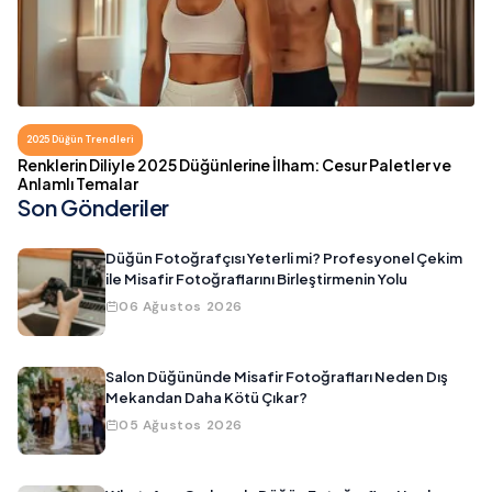
2025 Düğün Trendleri
Renklerin Diliyle 2025 Düğünlerine İlham: Cesur Paletler ve
Anlamlı Temalar
Son Gönderiler
Düğün Fotoğrafçısı Yeterli mi? Profesyonel Çekim
ile Misafir Fotoğraflarını Birleştirmenin Yolu
06 Ağustos 2026
Salon Düğününde Misafir Fotoğrafları Neden Dış
Mekandan Daha Kötü Çıkar?
05 Ağustos 2026