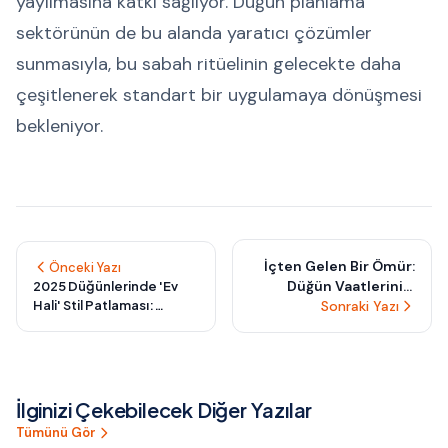
yayılmasına katkı sağlıyor. Düğün planlama
sektörünün de bu alanda yaratıcı çözümler
sunmasıyla, bu sabah ritüelinin gelecekte daha
çeşitlenerek standart bir uygulamaya dönüşmesi
bekleniyor.
İçten Gelen Bir Ömür:
Önceki Yazı
Düğün Vaatlerinizi
2025 Düğünlerinde 'Ev
Hali' Stil Patlaması:
Kendi Kelimelerinizle
Sonraki Yazı
Gelinler Sabahlıkla Dans
Yazmanın Duygusal ve
Ediyor, Damatlar Terlikle
İlham Verici Yolları
Yemin Ediyor
İlginizi Çekebilecek Diğer Yazılar
Tümünü Gör