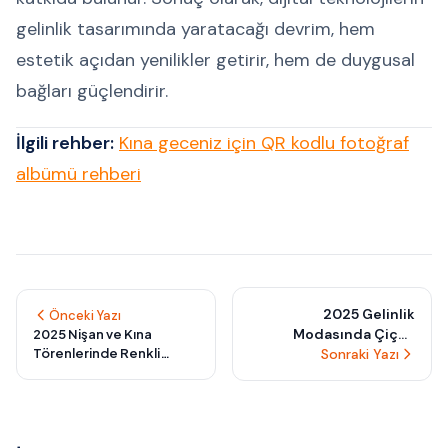
gelinlik tasarımında yaratacağı devrim, hem
estetik açıdan yenilikler getirir, hem de duygusal
bağları güçlendirir.
İlgili rehber:
Kına geceniz için QR kodlu fotoğraf
albümü rehberi
2025 Gelinlik
Önceki Yazı
Modasında Çiçek
2025 Nişan ve Kına
Törenlerinde Renkli
Sonraki Yazı
Detayları ve
Gelinlik Modası ve
OrtakAlan.app ile Eşsiz
OrtakAlan.app ile Görsel
Düğün Anıları
Koleksiyon Oluşturma