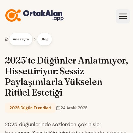
İçeriğe geç
Anasayfa
Blog
2025’te Düğünler Anlatmıyor,
Hissettiriyor: Sessiz
Paylaşımlarla Yükselen
Ritüel Estetiği
2025 Düğün Trendleri
24 Aralık 2025
Kategori:
2025 düğünlerinde sözlerden çok hisler
konuşuyor. Sessizliğin içindeki anlamlarla yükselen