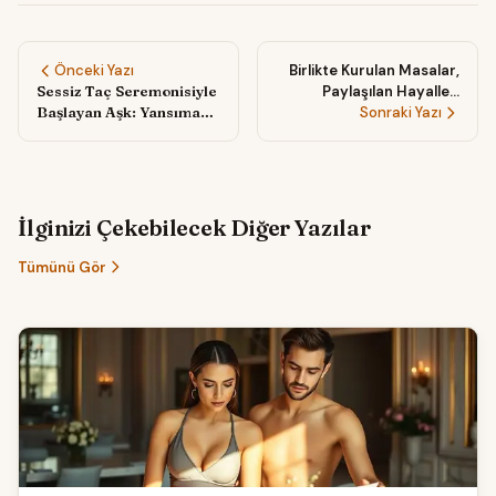
Önceki Yazı
Birlikte Kurulan Masalar,
Sessiz Taç Seremonisiyle
Paylaşılan Hayaller:
Başlayan Aşk: Yansıma
Düğün Hazırlığında Aileyle
Sonraki Yazı
Ormanında Gizli Bir Elf
Geçirilen Sessiz
Düğünü
Mutluluklar
İlginizi Çekebilecek Diğer Yazılar
Tümünü Gör