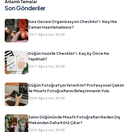
Anlamlı Temalar
Son Gönderiler
Kına Gecesi Organizasyon Checklist'i: Neyi Ne
Zaman Hazırlamalısınız?
07 Ağustos 2026
Düğün Hazırlık Checklist'i: Kaç Ay Önce Ne
Yapılmalı?
07 Ağustos 2026
Düğün Fotoğrafçısı Yeterli mi? Profesyonel Çekim
ile Misafir Fotoğraflarını Birleştirmenin Yolu
06 Ağustos 2026
Salon Düğününde Misafir Fotoğrafları Neden Dış
Mekandan Daha Kötü Çıkar?
05 Ağustos 2026