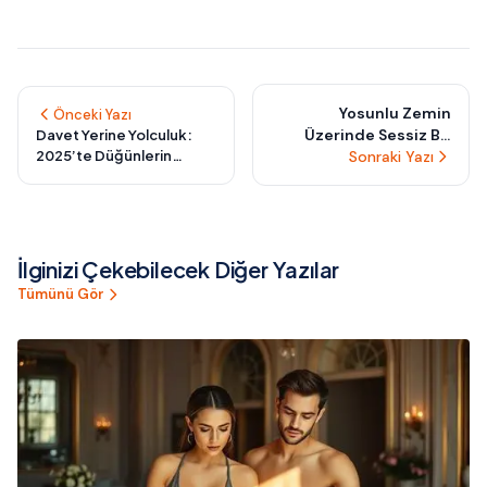
Yosunlu Zemin
Önceki Yazı
Üzerinde Sessiz Bir
Davet Yerine Yolculuk:
2025’te Düğünlerin
Ritüel: Ay Salıncağında
Sonraki Yazı
Taşınabilir Tören Trendi
Gerçekleşen Elf
Düğünü
İlginizi Çekebilecek Diğer Yazılar
Tümünü Gör