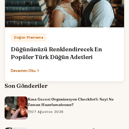
Kategori:
Düğün Planlama
Düğününüzü Renklendirecek En
Popüler Türk Düğün Adetleri
Devamını Oku
Son Gönderiler
Kına Gecesi Organizasyon Checklist'i: Neyi Ne
Zaman Hazırlamalısınız?
07 Ağustos 2026