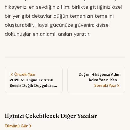
hikayeniz, en sevdiğiniz film, birlikte gittiğiniz özel
bir yer gibi detaylar düğün temanızın temelini
oluşturabilir. Hayal gücünüze güvenin; kişisel
dokunuşlar en anlamlı anıları yaratır.
Önceki Yazı
Düğün Hikâyenizi Adım
2025’te Düğünler Artık
Adım Yazın: Kendi
Sessiz Değil: Duygulara
Senaryonuzun Başrolü
Sonraki Yazı
Eşlik Eden Müzikal Anlar
Olmanın 9 Keyifli Yolu
ve Akustik Ritüeller
İlginizi Çekebilecek Diğer Yazılar
Tümünü Gör