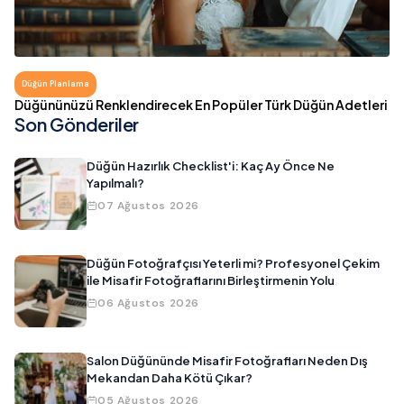
Düğün Planlama
Düğününüzü Renklendirecek En Popüler Türk Düğün Adetleri
Son Gönderiler
Düğün Hazırlık Checklist'i: Kaç Ay Önce Ne
Yapılmalı?
07 Ağustos 2026
Düğün Fotoğrafçısı Yeterli mi? Profesyonel Çekim
ile Misafir Fotoğraflarını Birleştirmenin Yolu
06 Ağustos 2026
Salon Düğününde Misafir Fotoğrafları Neden Dış
Mekandan Daha Kötü Çıkar?
05 Ağustos 2026