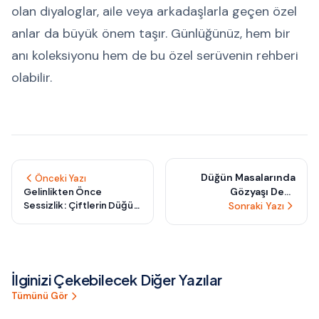
olan diyaloglar, aile veya arkadaşlarla geçen özel
anlar da büyük önem taşır. Günlüğünüz, hem bir
anı koleksiyonu hem de bu özel serüvenin rehberi
olabilir.
Düğün Masalarında
Önceki Yazı
Gözyaşı Değil
Gelinlikten Önce
Sessizlik: Çiftlerin Düğün
Gülümseme: Gönülden
Sonraki Yazı
Sabahı Birbirinden Uzak
Seçilmiş Misafirlerle
Geçirdiği Yeni Hazırlık
Anlamlı Bir Akış
Ritüeli
Yaratma Rehberi
İlginizi Çekebilecek Diğer Yazılar
Tümünü Gör