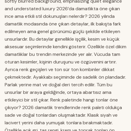
softly blurred background, emphasizing quiet elegance
and understated luxury 2026’da damatlıkta öne çıkan
ince ama etkili stil dokunuşları nelerdir? 2026 yılında
damatlık modasında öne çıkan detaylar, ilk bakışta fark
edilmeyen ama genel görünümü güçlü şekilde etkileyen
unsurlardır. Bu detaylar genellikle işçilik, kesim ve küçük
aksesuar seçimlerinde kendini gösterir. Özellikle özel dikim
damatlıklar bu trendin merkezinde yer alır. Vücuda tam
oturan kesimler, kişinin duruşunu ve özgüvenini artırır.
Ayrıca renk geçişleri ve ton sür ton kombinler dikkat
çekmektedir. Ayakkabı seçiminde de sadelik ön plandadır.
Parlak yerine mat ve doğal deri tercih edilir. Tüm bu
unsurlar bir araya geldiğinde, ortaya abartısız ama
etkileyici bir stil çıkar. Renk paletinde hangi tonlar öne
çıkıyor? 2026 damatlık trendlerinde renk paleti oldukça
sade ve doğal tonlardan oluşmaktadır. Klasik siyah ve
lacivert yerini daha yumuşak tonlara bırakmaktadır.
Özellikle açık gri, taş rengi, krem ve toprak tonları ön