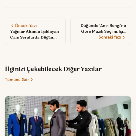
Önceki Yazı
Düğünde ‘Anın Rengi’ne
Yağmur Altında Işıldayan
Göre Müzik Seçimi: Işık,
Cam Seralarda Düğün
Mekân ve Duygu
Sonraki Yazı
Fotoğrafları:
Uyumuyla Büyüleyici Bir
Romantizmin En Şeffaf
Atmosfer Kurma Rehberi
Hali
İlginizi Çekebilecek Diğer Yazılar
Tümünü Gör