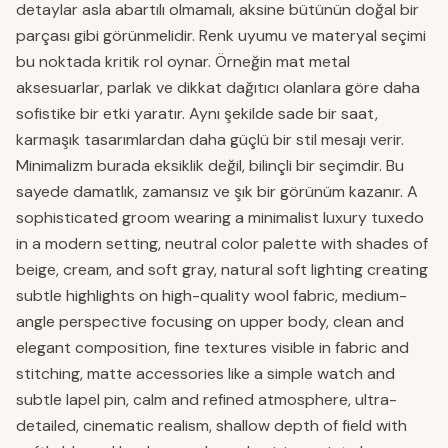
detaylar asla abartılı olmamalı, aksine bütünün doğal bir
parçası gibi görünmelidir. Renk uyumu ve materyal seçimi
bu noktada kritik rol oynar. Örneğin mat metal
aksesuarlar, parlak ve dikkat dağıtıcı olanlara göre daha
sofistike bir etki yaratır. Aynı şekilde sade bir saat,
karmaşık tasarımlardan daha güçlü bir stil mesajı verir.
Minimalizm burada eksiklik değil, bilinçli bir seçimdir. Bu
sayede damatlık, zamansız ve şık bir görünüm kazanır. A
sophisticated groom wearing a minimalist luxury tuxedo
in a modern setting, neutral color palette with shades of
beige, cream, and soft gray, natural soft lighting creating
subtle highlights on high-quality wool fabric, medium-
angle perspective focusing on upper body, clean and
elegant composition, fine textures visible in fabric and
stitching, matte accessories like a simple watch and
subtle lapel pin, calm and refined atmosphere, ultra-
detailed, cinematic realism, shallow depth of field with