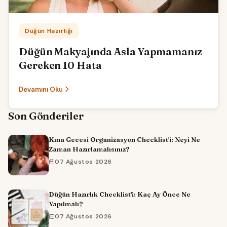
Kategori:
Düğün Hazırlığı
Düğün Makyajında Asla Yapmamanız
Gereken 10 Hata
Devamını Oku
Son Gönderiler
Kına Gecesi Organizasyon Checklist'i: Neyi Ne
Zaman Hazırlamalısınız?
07 Ağustos 2026
Düğün Hazırlık Checklist'i: Kaç Ay Önce Ne
Yapılmalı?
07 Ağustos 2026