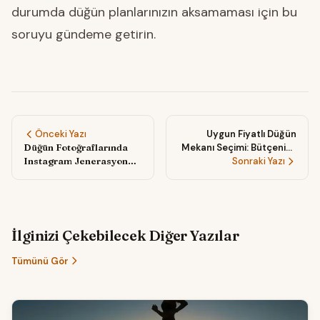
durumda düğün planlarınızın aksamaması için bu
soruyu gündeme getirin.
Önceki Yazı
Uygun Fiyatlı Düğün
Düğün Fotoğraflarında
Mekanı Seçimi: Bütçenize
Instagram Jenerasyonu:
Uygun Öneriler
Sonraki Yazı
Unutulmaz Anlar
Yaratmanın Yolları
İlginizi Çekebilecek Diğer Yazılar
Tümünü Gör