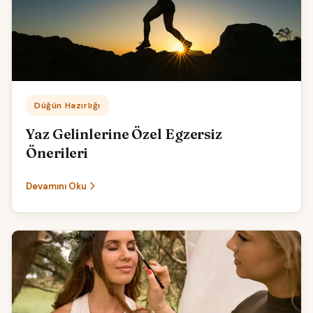
Kategori:
Düğün Hazırlığı
Yaz Gelinlerine Özel Egzersiz
Önerileri
Devamını Oku