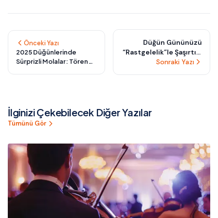
Düğün Gününüzü
Önceki Yazı
“Rastgelelik”le Şaşırtın:
2025 Düğünlerinde
Sürprizli Molalar: Tören
Misafirlerin Seçeceği
Sonraki Yazı
Ortasında Kahve Pausası
Anlık Sürpriz Ritüeller
ve Anlamlı Duraksamalar
İlginizi Çekebilecek Diğer Yazılar
Tümünü Gör