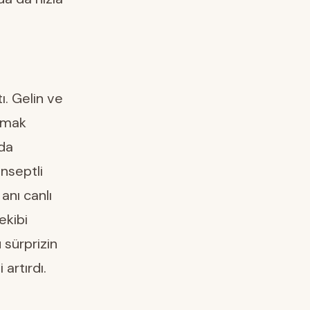
ı. Gelin ve
atmak
nda
onseptli
anı canlı
ekibi
u sürprizin
 artırdı.