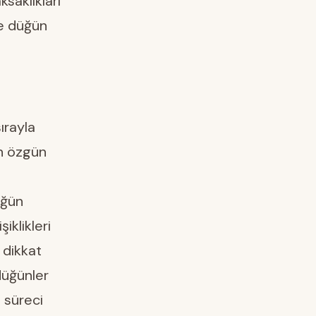
saklıkları
de düğün
ırayla
in özgün
üğün
iklikleri
 dikkat
düğünler
 süreci