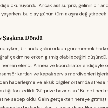
işe okunuyordu. Ancak asıl sürpriz, gelinin bir an
yaşarken, bu olay günün tüm akışını değiştirecek 
s Şaşkına Döndü
lundayken, bir anda gelini odada görememek herke
toğraf çekimine erken gitmiş olabileceğini düşündü
l hemen elendi. Annesi ve koordinatör endişeyle o
nsör kartları ve kapalı servis merdivenleri işleri
rinden haberleşme ve eksik bilgiler ortamda strese
ktığı fark edildi: 'Sürprize hazır olun.' Bu not herke
retine sebep oldu. Gelin gerçekten nereye gitmişti
lamadan bu kadar olaylı olması, davetliler arasın