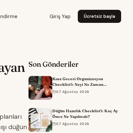
endirme
Giriş Yap
Ücretsiz başla
ayan
Son Gönderiler
Kına Gecesi Organizasyon
Checklist'i: Neyi Ne Zaman
Hazırlamalısınız?
07 Ağustos 2026
Düğün Hazırlık Checklist'i: Kaç Ay
planları
Önce Ne Yapılmalı?
07 Ağustos 2026
dışı düğün