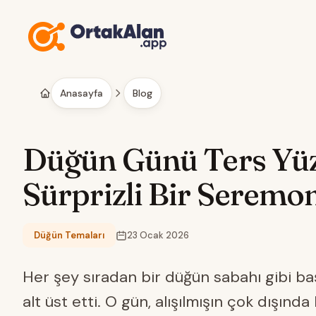
İçeriğe geç
Anasayfa
Blog
Düğün Günü Ters Yüz
Sürprizli Bir Seremo
Düğün Temaları
23 Ocak 2026
Kategori:
Her şey sıradan bir düğün sabahı gibi ba
alt üst etti. O gün, alışılmışın çok dışınd