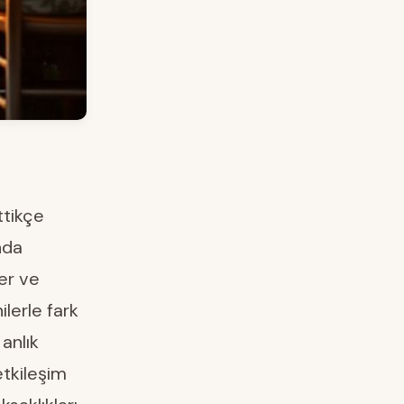
ttikçe
nda
er ve
lerle fark
anlık
etkileşim