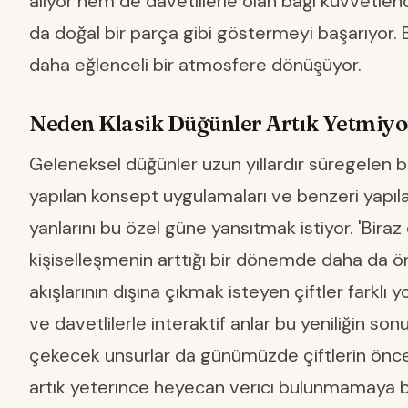
alıyor hem de davetlilerle olan bağı kuvvetlen
da doğal bir parça gibi göstermeyi başarıyor. 
daha eğlenceli bir atmosfere dönüşüyor.
Neden Klasik Düğünler Artık Yetmiyo
Geleneksel düğünler uzun yıllardır süregelen bel
yapılan konsept uygulamaları ve benzeri yapılar. 
yanlarını bu özel güne yansıtmak istiyor. 'Biraz d
kişiselleşmenin arttığı bir dönemde daha da ö
akışlarının dışına çıkmak isteyen çiftler farklı y
ve davetlilerle interaktif anlar bu yeniliğin so
çekecek unsurlar da günümüzde çiftlerin öncelik
artık yeterince heyecan verici bulunmamaya ba