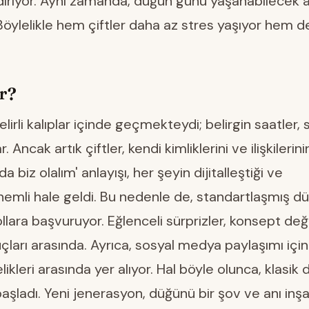
diriyor. Aynı zamanda, düğün günü yaşanabilecek ak
Böylelikle hem çiftler daha az stres yaşıyor hem 
r?
irli kalıplar içinde geçmekteydi; belirgin saatler, s
Ancak artık çiftler, kendi kimliklerini ve ilişkilerin
a biz olalım' anlayışı, her şeyin dijitalleştiği ve
nemli hale geldi. Bu nedenle de, standartlaşmış d
ollara başvuruyor. Eğlenceli sürprizler, konsept değiş
nuçları arasında. Ayrıca, sosyal medya paylaşımı için
leri arasında yer alıyor. Hal böyle olunca, klasik 
şladı. Yeni jenerasyon, düğünü bir şov ve anı inşa