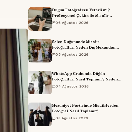
Düğün Fotoğrafçısı Yeterli mi?
Profesyonel Çekim ile Misafir
Fotoğraflarını Birleştirmenin Yolu
06 Ağustos 2026
Salon Düğününde Misafir
Fotoğrafları Neden Dış Mekandan
Daha Kötü Çıkar?
05 Ağustos 2026
WhatsApp Grubunda Düğün
Fotoğrafları Nasıl Toplanır? Neden
Çalışmıyor?
04 Ağustos 2026
Mezuniyet Partisinde Misafirlerden
Fotoğraf Nasıl Toplanır?
03 Ağustos 2026