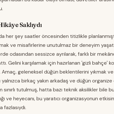
u.
Hikâye Saklıydı
 her şey saatler öncesinden titizlikle planlanmışt
ıkmak ve misafirlerine unutulmaz bir deneyim yaş
erde odasından sessizce ayrılarak, farklı bir mekâ
tı. Gelini karşılamak için hazırlanan 'gizli bahçe' k
 Amaç, geleneksel düğün beklentilerini yıkmak ve 
nı yalnızca birkaç yakın arkadaş ve düğün organize 
m sınırlı tutulmuş, hatta bazı teknik aksilikler bile b
lığı ve heyecanı, bu yaratıcı organizasyonun etkisini
 fazlasıydı.