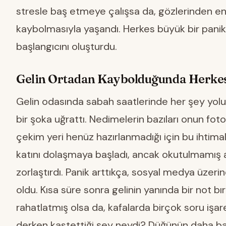
stresle baş etmeye çalışsa da, gözlerinden end
kaybolmasıyla yaşandı. Herkes büyük bir panik 
başlangıcını oluşturdu.
Gelin Ortadan Kaybolduğunda Herke
Gelin odasında sabah saatlerinde her şey yo
bir şoka uğrattı. Nedimelerin bazıları onun fo
çekim yeri henüz hazırlanmadığı için bu ihtima
katını dolaşmaya başladı, ancak okutulmamış asa
zorlaştırdı. Panik arttıkça, sosyal medya üze
oldu. Kısa süre sonra gelinin yanında bir not bıra
rahatlatmış olsa da, kafalarda birçok soru işa
derken kastettiği şey neydi? Düğünün daha baş