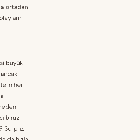
da ortadan
olayların
si büyük
, ancak
telin her
ni
 neden
si biraz
? Sürpriz
da da hızla