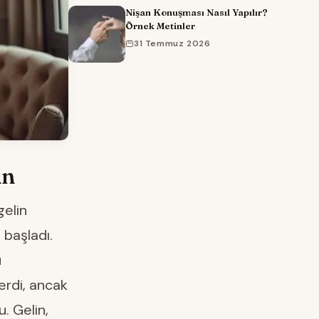
Nişan Konuşması Nasıl Yapılır?
Örnek Metinler
31 Temmuz 2026
An
gelin
 başladı.
ü
erdi, ancak
u. Gelin,