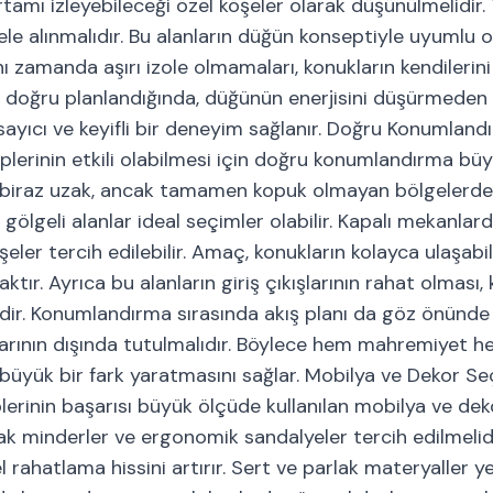
tamı izleyebileceği özel köşeler olarak düşünülmelidir.
a ele alınmalıdır. Bu alanların düğün konseptiyle uyumlu o
 zamanda aşırı izole olmamaları, konukların kendilerini
lar doğru planlandığında, düğünün enerjisini düşürmeden
sayıcı ve keyifli bir deneyim sağlanır. Doğru Konumlandı
eplerinin etkili olabilmesi için doğru konumlandırma b
den biraz uzak, ancak tamamen kopuk olmayan bölgelerde
 gölgeli alanlar ideal seçimler olabilir. Kapalı mekanlard
eler tercih edilebilir. Amaç, konukların kolayca ulaşabi
r. Ayrıca bu alanların giriş çıkışlarının rahat olması, 
idir. Konumlandırma sırasında akış planı da göz önünde
alarının dışında tutulmalıdır. Böylece hem mahremiyet 
 büyük bir fark yaratmasını sağlar. Mobilya ve Dekor Se
erinin başarısı büyük ölçüde kullanılan mobilya ve de
ak minderler ve ergonomik sandalyeler tercih edilmelid
el rahatlama hissini artırır. Sert ve parlak materyaller 