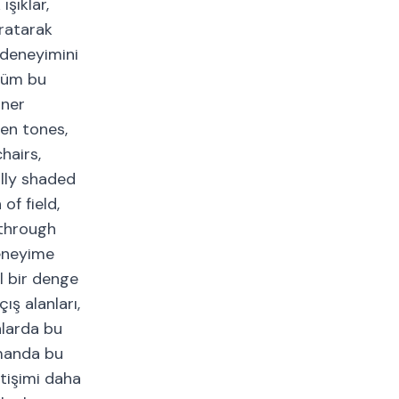
ışıklar,
aratarak
 deneyimini
 Tüm bu
rner
een tones,
hairs,
ally shaded
of field,
 through
Deneyime
l bir denge
ış alanları,
nlarda bu
zamanda bu
etişimi daha