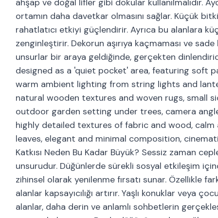
ahşap ve doğal lifler gibi dokular kullanılmalıdır. A
ortamın daha davetkar olmasını sağlar. Küçük bitki
rahatlatıcı etkiyi güçlendirir. Ayrıca bu alanlara 
zenginleştirir. Dekorun aşırıya kaçmaması ve sade
unsurlar bir araya geldiğinde, gerçekten dinlendir
designed as a 'quiet pocket' area, featuring soft p
warm ambient lighting from string lights and lant
natural wooden textures and woven rugs, small sid
outdoor garden setting under trees, camera angle s
highly detailed textures of fabric and wood, calm 
leaves, elegant and minimal composition, cinemat
Katkısı Neden Bu Kadar Büyük? Sessiz zaman cepler
unsurudur. Düğünlerde sürekli sosyal etkileşim içind
zihinsel olarak yenilenme fırsatı sunar. Özellikle 
alanlar kapsayıcılığı artırır. Yaşlı konuklar veya ço
alanlar, daha derin ve anlamlı sohbetlerin gerçekl