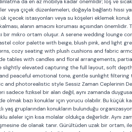
ydınlatma da en az mobilya kadar önemlidir; loş ve sıcak 
ler veya çiçek düzenlemeleri, doğayla bağlantı hissi y
küçük içecek istasyonları veya su köşeleri eklemek konuk
 kalması, alanın amacını koruması açısından önemlidir.
ici bir mikro ortam oluşur. A serene wedding lounge co
astel color palette with beige, blush pink, and light gr
erns, cozy seating with plush cushions and fabric armc
e tables with candles and floral arrangements, parti
lightly elevated capturing the full layout, soft depth 
and peaceful emotional tone, gentle sunlight filtering
ic and photorealistic style Sessiz Zaman Ceplerinin 
i sadece fiziksel bir alan değil, aynı zamanda duygusa
e olmak bazı konuklar için yorucu olabilir. Bu küçük kaç
farklı yaş gruplarından konukların bulunduğu organizasyo
cuklu aileler için kısa molalar oldukça değerlidir. Aynı 
eşmesine de olanak tanır. Gürültüden uzak bir ortam, il