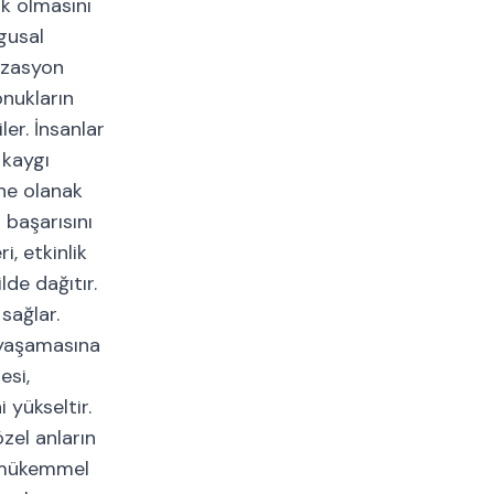
ik olmasını
gusal
izasyon
onukların
er. İnsanlar
 kaygı
ine olanak
 başarısını
, etkinlik
de dağıtır.
sağlar.
r yaşamasına
esi,
 yükseltir.
zel anların
n mükemmel