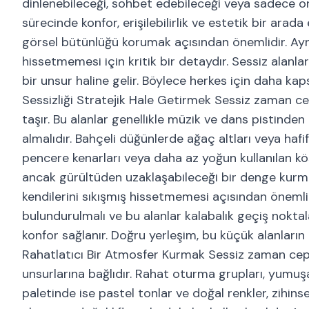
dinlenebileceği, sohbet edebileceği veya sadece or
sürecinde konfor, erişilebilirlik ve estetik bir arad
görsel bütünlüğü korumak açısından önemlidir. Aynı
hissetmemesi için kritik bir detaydır. Sessiz alan
bir unsur haline gelir. Böylece herkes için daha kap
Sessizliği Stratejik Hale Getirmek Sessiz zaman c
taşır. Bu alanlar genellikle müzik ve dans pistin
almalıdır. Bahçeli düğünlerde ağaç altları veya hafif
pencere kenarları veya daha az yoğun kullanılan köş
ancak gürültüden uzaklaşabileceği bir denge kurmaktı
kendilerini sıkışmış hissetmemesi açısından öneml
bulundurulmalı ve bu alanlar kalabalık geçiş nokt
konfor sağlanır. Doğru yerleşim, bu küçük alanların
Rahatlatıcı Bir Atmosfer Kurmak Sessiz zaman cepl
unsurlarına bağlıdır. Rahat oturma grupları, yumuş
paletinde ise pastel tonlar ve doğal renkler, zihins