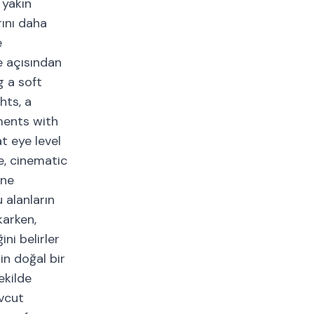
 yakın
rını daha
e
e açısından
 a soft
hts, a
ments with
t eye level
e, cinematic
ine
 alanların
karken,
ni belirler
n doğal bir
ekilde
evcut