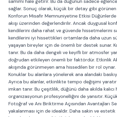
samimi hale getirir. Bu da düğünün sadece eğlence 
sağlar. Sonuç olarak, küçük bir detay gibi görünen 
Konforun Misafir Memnuniyetine Etkisi Düğünlerde
akışı üzerinden değerlendirilir. Ancak duygusal kon
kendilerini daha rahat ve güvende hissetmelerini sağ
kendilerini iyi hissettikleri ortamlarda daha uzun s
yaşayan bireyler için de önemli bir destek sunar. 
tanır. Bu da daha dengeli ve keyifli bir atmosfer y
doğrudan etkileyen önemli bir faktördür. Etkinlik A
akışında görünmeyen ama hissedilen bir rol oynar. K
Konuklar bu alanlara yönelerek ana alandaki baskıyı
Ayrıca bu alanlar, etkinlikte tempo değişimi yarat
imkan tanır. Bu çeşitlilik, düğünü daha akılda kalı
organizasyonun profesyonelliğini de yansıtır. Küçük a
Fotoğraf ve Anı Biriktirme Açısından Avantajları Se
yakalanması için de idealdir. Daha sakin ve esteti