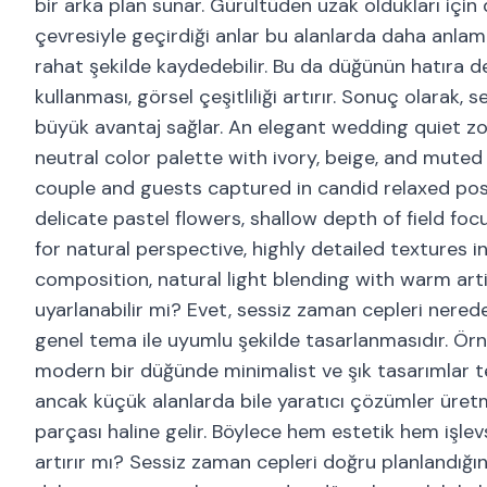
bir arka plan sunar. Gürültüden uzak oldukları için d
çevresiyle geçirdiği anlar bu alanlarda daha anlamlı
rahat şekilde kaydedebilir. Bu da düğünün hatıra değe
kullanması, görsel çeşitliliği artırır. Sonuç olara
büyük avantaj sağlar. An elegant wedding quiet z
neutral color palette with ivory, beige, and muted 
couple and guests captured in candid relaxed pose
delicate pastel flowers, shallow depth of field fo
for natural perspective, highly detailed textures 
composition, natural light blending with warm arti
uyarlanabilir mi? Evet, sessiz zaman cepleri nered
genel tema ile uyumlu şekilde tasarlanmasıdır. Ör
modern bir düğünde minimalist ve şık tasarımlar ter
ancak küçük alanlarda bile yaratıcı çözümler üret
parçası haline gelir. Böylece hem estetik hem işlevs
artırır mı? Sessiz zaman cepleri doğru planlandığı