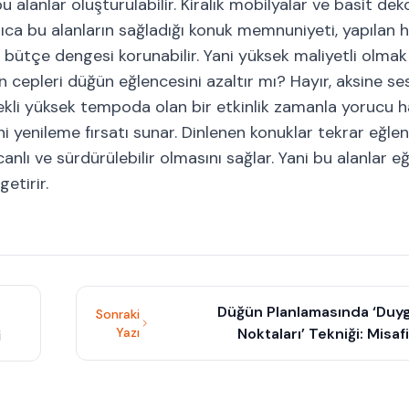
alanlar oluşturulabilir. Kiralık mobilyalar ve basit dek
yrıca bu alanların sağladığı konuk memnuniyeti, yapılan
k bütçe dengesi korunabilir. Yani yüksek maliyetli olma
an cepleri düğün eğlencesini azaltır mı? Hayır, aksine s
ekli yüksek tempoda olan bir etkinlik zamanla yorucu hal
ini yenileme fırsatı sunar. Dinlenen konuklar tekrar eğl
canlı ve sürdürülebilir olmasını sağlar. Yani bu alanlar e
etirir.
Düğün Planlamasında ‘Duyg
Sonraki
Yazı
Noktaları’ Tekniği: Misafi
i
Unutamayacağı Anlar Nasıl T