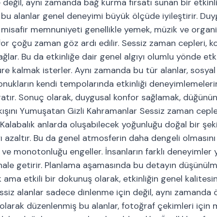
değil, aynı zamanda bağ kurma fırsatı sunan bir etkinl
bu alanlar genel deneyimi büyük ölçüde iyileştirir. Duy
 misafir memnuniyeti genellikle yemek, müzik ve organ
for çoğu zaman göz ardı edilir. Sessiz zaman cepleri, k
lar. Bu da etkinliğe dair genel algıyı olumlu yönde etkil
üre kalmak isterler. Aynı zamanda bu tür alanlar, sosyal
Konukların kendi tempolarında etkinliği deneyimlemeler
aratır. Sonuç olarak, duygusal konfor sağlamak, düğünün
kışını Yumuşatan Gizli Kahramanlar Sessiz zaman cepleri
alabalık anlarda oluşabilecek yoğunluğu doğal bir şekil
 azaltır. Bu da genel atmosferin daha dengeli olmasını 
ır ve monotonluğu engeller. İnsanların farklı deneyimle
cı hale getirir. Planlama aşamasında bu detayın düşünülm
ma etkili bir dokunuş olarak, etkinliğin genel kalitesini
ssiz alanlar sadece dinlenme için değil, aynı zamanda ö
k olarak düzenlenmiş bu alanlar, fotoğraf çekimleri içi