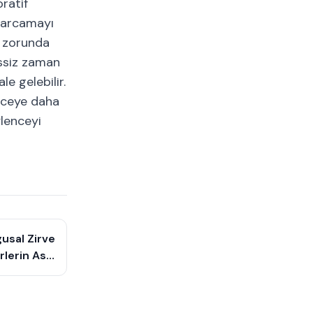
oratif
 harcamayı
k zorunda
essiz zaman
e gelebilir.
enceye daha
ğlenceyi
usal Zirve
rlerin Asla
asarlanır?