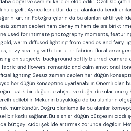
aha doğal ve samimi kareler elde edilir. Özellikle çiftin
 hale gelir. Ayrıca konuklar da bu alanlarda kendi anıla
rini artırır. Fotoğrafçıların da bu alanları aktif şekild
k, sessiz zaman cepleri hem deneyim hem de anı biriktirm
one used for intimate photography moments, featuring
gold, warm diffused lighting from candles and fairy lig
s, cozy seating with textured fabrics, floral arrange
cusing on subjects, background softly blurred, camera a
in fabric and flowers, romantic and calm emotional ton
ficial lighting Sessiz zaman cepleri her düğün konsept
eyse her düğün konseptine uyarlanabilir. Önemli olan bu
neğin rustik bir düğünde ahşap ve doğal dokular öne çı
cih edilebilir. Mekanın büyüklüğü de bu alanların ölçeği
mek mümkündür. Doğru planlama ile bu alanlar konsepti
el bir katkı sağlanır. Bu alanlar düğün bütçesini ciddi ş
nda bütçeyi ciddi şekilde artırmak zorunda değildir. M