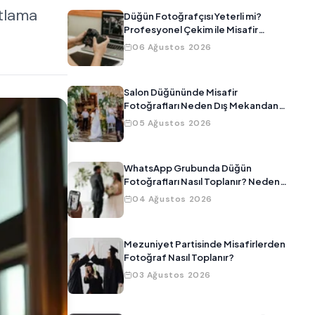
atlama
Düğün Fotoğrafçısı Yeterli mi?
Profesyonel Çekim ile Misafir
Fotoğraflarını Birleştirmenin Yolu
06 Ağustos 2026
Salon Düğününde Misafir
Fotoğrafları Neden Dış Mekandan
Daha Kötü Çıkar?
05 Ağustos 2026
WhatsApp Grubunda Düğün
Fotoğrafları Nasıl Toplanır? Neden
Çalışmıyor?
04 Ağustos 2026
Mezuniyet Partisinde Misafirlerden
Fotoğraf Nasıl Toplanır?
03 Ağustos 2026