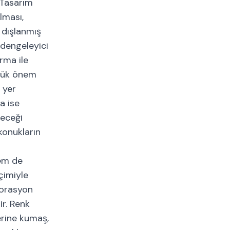
 Tasarım
lması,
 dışlanmış
 dengeleyici
rma ile
üyük önem
 yer
a ise
leceği
konukların
hem de
çimiyle
korasyon
ir. Renk
yerine kumaş,