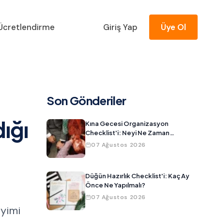
Ücretlendirme
Giriş Yap
Üye Ol
Son Gönderiler
ığı
Kına Gecesi Organizasyon
Checklist'i: Neyi Ne Zaman
Hazırlamalısınız?
07 Ağustos 2026
Düğün Hazırlık Checklist'i: Kaç Ay
Önce Ne Yapılmalı?
07 Ağustos 2026
eyimi