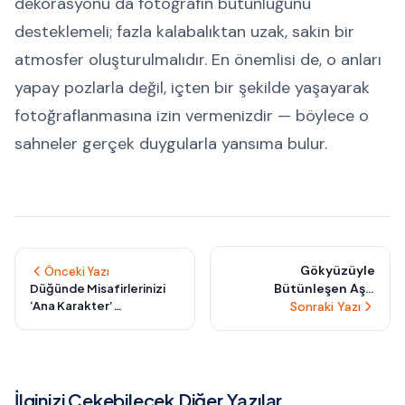
dekorasyonu da fotoğrafın bütünlüğünü
desteklemeli; fazla kalabalıktan uzak, sakin bir
atmosfer oluşturulmalıdır. En önemlisi de, o anları
yapay pozlarla değil, içten bir şekilde yaşayarak
fotoğraflanmasına izin vermenizdir — böylece o
sahneler gerçek duygularla yansıma bulur.
Gökyüzüyle
Önceki Yazı
Bütünleşen Aşk:
Düğünde Misafirlerinizi
‘Ana Karakter’
Uçurum Kenarlarında
Sonraki Yazı
Hissedecekleri Küçük
Düğün Fotoğrafçılığının
Ama Etkili Fikirler
Heyecan Verici Yeni
Yüzü
İlginizi Çekebilecek Diğer Yazılar