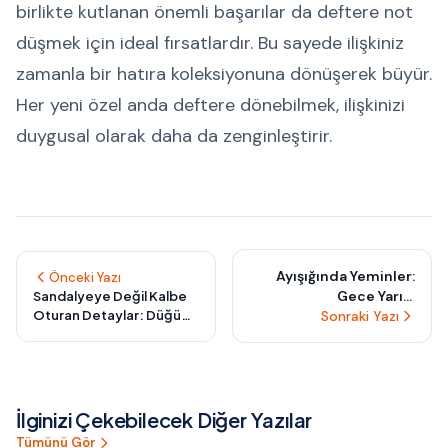
birlikte kutlanan önemli başarılar da deftere not
düşmek için ideal fırsatlardır. Bu sayede ilişkiniz
zamanla bir hatıra koleksiyonuna dönüşerek büyür.
Her yeni özel anda deftere dönebilmek, ilişkinizi
duygusal olarak daha da zenginleştirir.
Ayışığında Yeminler:
Önceki Yazı
Gece Yarısı
Sandalyeye Değil Kalbe
Oturan Detaylar: Düğün
Düğünleriyle Işıltılı ve
Sonraki Yazı
Misafirlerinizi
Sessiz Bir Trend
Büyüleyecek Anların
Perde Arkası
İlginizi Çekebilecek Diğer Yazılar
Tümünü Gör