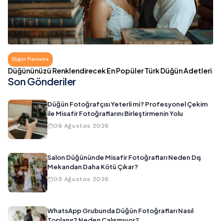
Düğün Planlama
Düğününüzü Renklendirecek En Popüler Türk Düğün Adetleri
Son Gönderiler
Düğün Fotoğrafçısı Yeterli mi? Profesyonel Çekim
ile Misafir Fotoğraflarını Birleştirmenin Yolu
06 Ağustos 2026
Salon Düğününde Misafir Fotoğrafları Neden Dış
Mekandan Daha Kötü Çıkar?
05 Ağustos 2026
WhatsApp Grubunda Düğün Fotoğrafları Nasıl
Toplanır? Neden Çalışmıyor?