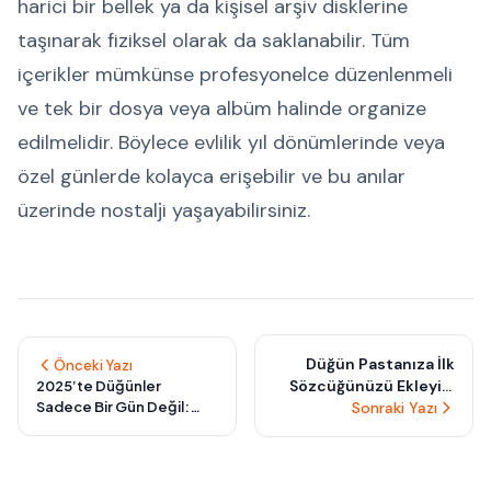
harici bir bellek ya da kişisel arşiv disklerine
taşınarak fiziksel olarak da saklanabilir. Tüm
içerikler mümkünse profesyonelce düzenlenmeli
ve tek bir dosya veya albüm halinde organize
edilmelidir. Böylece evlilik yıl dönümlerinde veya
özel günlerde kolayca erişebilir ve bu anılar
üzerinde nostalji yaşayabilirsiniz.
Düğün Pastanıza İlk
Önceki Yazı
Sözcüğünüzü Ekleyin:
2025’te Düğünler
Sadece Bir Gün Değil:
Ağızdan Çıkan İlk
Sonraki Yazı
Hazırlık Haftasıyla
‘Evet’in Tadı
Kutlama Anlam Buluyor