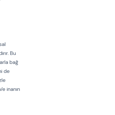
sal
ırır. Bu
arla bağ
ni de
zle
 Ve inanın