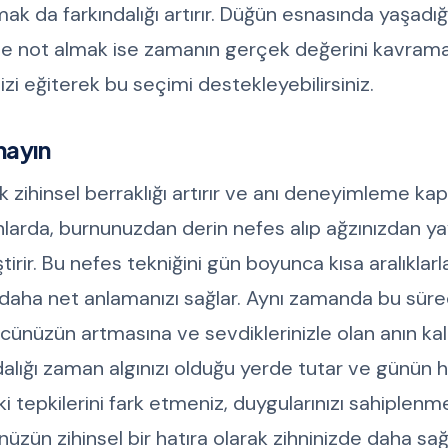
 da farkındalığı artırır. Düğün esnasında yaşadığ
 not almak ise zamanın gerçek değerini kavraman
zi eğiterek bu seçimi destekleyebilirsiniz.
mayın
 zihinsel berraklığı artırır ve anı deneyimleme ka
 anlarda, burnunuzdan derin nefes alıp ağzınızdan 
irir. Bu nefes tekniğini gün boyunca kısa aralıklarl
i daha net anlamanızı sağlar. Aynı zamanda bu sür
nüzün artmasına ve sevdiklerinizle olan anın kali
dalığı zaman algınızı olduğu yerde tutar ve günün h
i tepkilerini fark etmeniz, duygularınızı sahiplen
ünüzün zihinsel bir hatıra olarak zihninizde daha sa