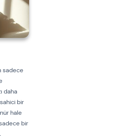
en sadece
e
zı daha
sahici bir
ünür hale
 sadece bir
,