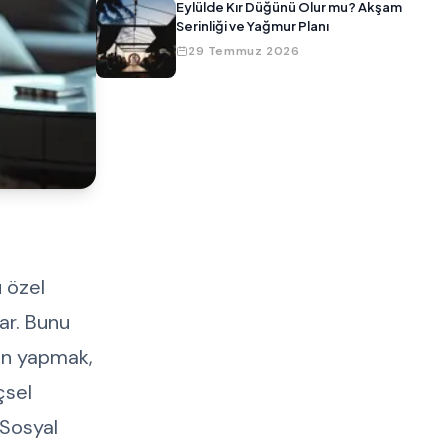
Eylülde Kır Düğünü Olur mu? Akşam
Serinliği ve Yağmur Planı
29 Temmuz 2026
u özel
lar. Bunu
yon yapmak,
çsel
 Sosyal