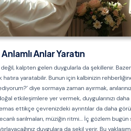
 Anlamlı Anlar Yaratın
eğil, kalpten gelen duygularla da şekillenir. Baz
hatıra yaratabilir. Bunun için kalbinizin rehberliğin
ediyorum?’ diye sormaya zaman ayırmak, anılarını
 doğal etkileşimlere yer vermek, duygularınızı daha 
 temas ettikçe çevrenizdeki ayrıntılar da daha gör
yecanlı sarılmaları, müziğin ritmi... İç gözlem bugün
tırlayacağınız duygulara da şekil verir. Bu yaklaşım