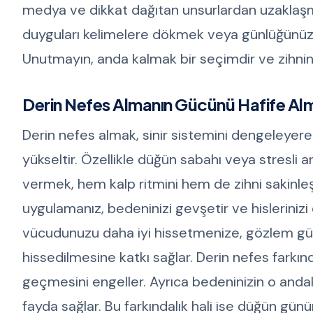
medya ve dikkat dağıtan unsurlardan uzaklaşmak
duyguları kelimelere dökmek veya günlüğünüze
Unutmayın, anda kalmak bir seçimdir ve zihnini
Derin Nefes Almanın Gücünü Hafife Al
Derin nefes almak, sinir sistemini dengeleyerek
yükseltir. Özellikle düğün sabahı veya stresli
vermek, hem kalp ritmini hem de zihni sakinleşt
uygulamanız, bedeninizi gevşetir ve hisleriniz
vücudunuzu daha iyi hissetmenize, gözlem gücü
hissedilmesine katkı sağlar. Derin nefes farkın
geçmesini engeller. Ayrıca bedeninizin o andak
fayda sağlar. Bu farkındalık hali ise düğün gün