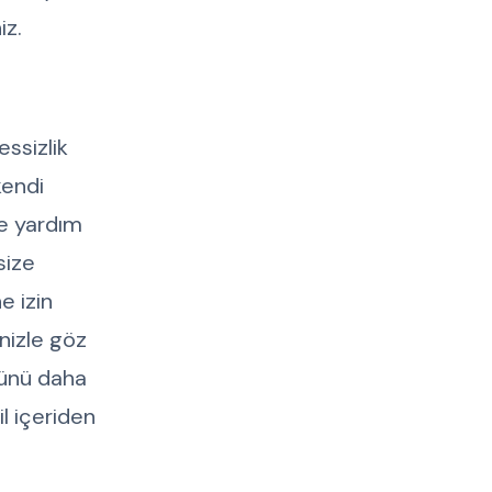
iz.
ssizlik
kendi
ne yardım
size
e izin
nizle göz
günü daha
l içeriden