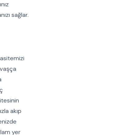
ınız
ızı sağlar.
pasitemizi
yavaşça
a
eç
tesinin
ızla akıp
menizde
ğlam yer