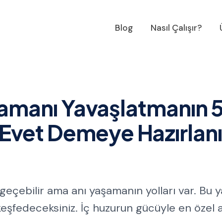
Blog
Nasıl Çalışır?
manı Yavaşlatmanın 
e Evet Demeye Hazırlan
çebilir ama anı yaşamanın yolları var. Bu y
keşfedeceksiniz. İç huzurun gücüyle en özel a