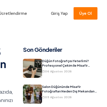
Ücretlendirme
Giriş Yap
Üye Ol
5
Son Gönderiler
ın
Düğün Fotoğrafçısı Yeterli mi?
Profesyonel Çekim ile Misafir
Fotoğraflarını Birleştirmenin Yolu
06 Ağustos 2026
Salon Düğününde Misafir
azıda,
Fotoğrafları Neden Dış Mekandan
Daha Kötü Çıkar?
05 Ağustos 2026
nınızı