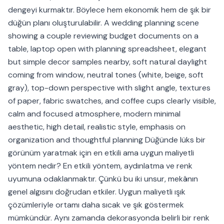
dengeyi kurmaktır. Böylece hem ekonomik hem de şık bir
düğün planı oluşturulabilir. A wedding planning scene
showing a couple reviewing budget documents on a
table, laptop open with planning spreadsheet, elegant
but simple decor samples nearby, soft natural daylight
coming from window, neutral tones (white, beige, soft
gray), top-down perspective with slight angle, textures
of paper, fabric swatches, and coffee cups clearly visible,
calm and focused atmosphere, modern minimal
aesthetic, high detail, realistic style, emphasis on
organization and thoughtful planning Düğünde lüks bir
görünüm yaratmak için en etkili ama uygun maliyetli
yöntem nedir? En etkili yöntem, aydınlatma ve renk
uyumuna odaklanmaktır. Çünkü bu iki unsur, mekânın
genel algısını doğrudan etkiler. Uygun maliyetli ışık
çözümleriyle ortamı daha sıcak ve şık göstermek
mümkündür. Aynı zamanda dekorasyonda belirli bir renk