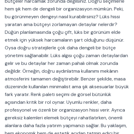
bütçeler harcamak zorunda değilsiniz. Doğru seçimlerle
hem şık hem de dengeli bir organizasyon mümkün. Peki,
bu görünmeyen dengeyi nasıl kurabilirsiniz? Lüks hissi
yaratan ama bütçeyi zorlamayan detaylar nelerdir?
Düğün planlamasında çoğu çift, lüks bir görünüm elde
etmek için yüksek harcamaların şart olduğunu düşünür.
Oysa doğru stratejilerle çok daha dengeli bir bütçe
yönetimi sağlanabilir. Lüks algısı çoğu zaman detaylardan
gelir ve bu detaylar her zaman pahalı olmak zorunda
değildir. Örneğin, doğru aydınlatma kullanımı mekânın
atmosferini tamamen değiştirebilir. Benzer şekilde, masa
düzeninde kullanılan minimalist ama şık aksesuarlar büyük
fark yaratır. Renk paleti seçimi de görsel bütünlük
açısından kritik bir rol oynar. Uyumlu renkler, daha
profesyonel ve özenli bir organizasyon hissi verir. Ayrıca
gereksiz kalemleri elemek bütçeyi rahatlatırken, önemli
alanlara daha fazla yatırım yapmanızı sağlar. Bu yaklaşım,
hem ekonomik hem de estetik açıdan tatmin edici bir