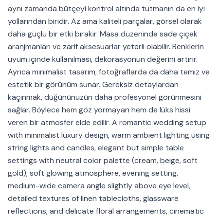
aynı zamanda bütçeyi kontrol altında tutmanın da en iyi
yollarından biridir. Az ama kaliteli parçalar, görsel olarak
daha güçlü bir etki bırakır. Masa düzeninde sade çiçek
aranjmanları ve zarif aksesuarlar yeterli olabilir. Renklerin
uyum içinde kullanılması, dekorasyonun değerini artırır.
Ayrıca minimalist tasarım, fotoğraflarda da daha temiz ve
estetik bir görünüm sunar. Gereksiz detaylardan
kaçınmak, düğününüzün daha profesyonel görünmesini
sağlar. Böylece hem göz yormayan hem de lüks hissi
veren bir atmosfer elde edilir. A romantic wedding setup
with minimalist luxury design, warm ambient lighting using
string lights and candles, elegant but simple table
settings with neutral color palette (cream, beige, soft
gold), soft glowing atmosphere, evening setting,
medium-wide camera angle slightly above eye level,
detailed textures of linen tablecloths, glassware
reflections, and delicate floral arrangements, cinematic