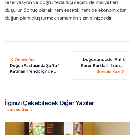
rezervasyon ve doğru tedarikçi seçimi de maliyetleri
düşürür. Sonuç olarak hem estetik hem de ekonomik bir
düğün planı oluşturmak tamamen sizin elinizdedir.
Düğününüzde ‘Anlık
Önceki Yazı
Karar Kartları’ Trendi:
Düğün Pastasında Şeffaf
Katman Trendi: İçinde
Misafirlerin Seçtiği
Sonraki Yazı
Saklanan Sürprizlerle
Sürprizlerle Akışınızı
Büyüleyen Tasarımlar
Canlandırın
İlginizi Çekebilecek Diğer Yazılar
Tümünü Gör