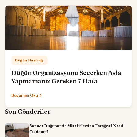
Kategori:
Düğün Hazırlığı
Düğün Organizasyonu Seçerken Asla
Yapmamanız Gereken 7 Hata
Devamını Oku
Son Gönderiler
Sünnet Düğününde Misafirlerden Fotoğraf Nasıl
Toplanır?