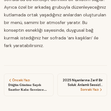
Ayrıca özel bir arkadaş grubuyla düzenleyeceğiniz
kutlamada ortak yaşadığınız anılardan oluşturulan
bir menü, samimi bir atmosfer yaratır. Bu
konseptin esnekliği sayesinde, duygusal bağ
kurmak istediğiniz her sofrada ‘anı kaşıkları’ ile
fark yaratabilirsiniz.
Önceki Yazı
2025 Nişanlarına Zarif Bir
Düğün Gününe Sayılı
Soluk: Anlamlı Sessizlik
Saatler Kala: Sessizce
Anlarıyla Dolu Kutlamalar
Sonraki Yazı
Paylaşılan 'Birlikte
Kapanış Çayı' Seremonisi