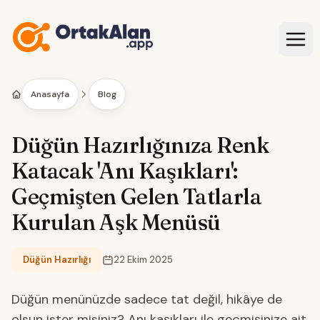
İçeriğe geç
Anasayfa
Blog
Düğün Hazırlığınıza Renk
Katacak 'Anı Kaşıkları':
Geçmişten Gelen Tatlarla
Kurulan Aşk Menüsü
Düğün Hazırlığı
22 Ekim 2025
Kategori:
Düğün menünüzde sadece tat değil, hikâye de
olsun ister misiniz? Anı kaşıkları ile geçmişinize ait