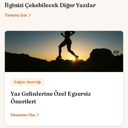
İlginizi Çekebilecek Diğer Yazılar
Tümünü Gör
Kategori:
Düğün Hazırlığı
Yaz Gelinlerine Özel Egzersiz
Önerileri
Devamını Oku