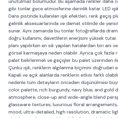
unutulmaz bölümüdür. Bu aşamada renkler daha cesur
gibi tonlar gece atmosferine derinlik katar. LED ışı
Dans pistinde kullanılan ışık efektleri, renk geçiş 
gelinlik aksesuarlarında ve damat stilinde de yansıtıl
sunar. Aynı zamanda bu tonlar fotoğraflarda dramat
doğru kullanımı, davetlilerin enerjisini yüksek tuta
planı yapılırken en sık yapılan hatalardan biri ani 
görsel karmaşaya neden olabilir. Ayrıca çok fazla 
palet belirlenmeli ve geçişler bu palet üzerinden il
Çünkü ışık, renklerin algılanma biçimini doğrudan et
Kapalı ve açık alanlarda renklerin etkisi farklı olab
nedenle tüm detayların önceden düşünülmesi büyü
color palette, rich burgundy, navy blue, and gold
atmosphere, close-up and wide-angle blend persp
glassware textures, luxurious floral arrangements,
mood, ultra-detailed, high resolution, dramatic li