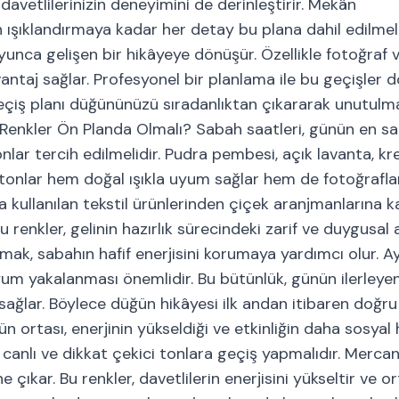
avetlilerinizin deneyimini de derinleştirir. Mekân
şıklandırmaya kadar her detay bu plana dahil edilmeli
unca gelişen bir hikâyeye dönüşür. Özellikle fotoğraf 
antaj sağlar. Profesyonel bir planlama ile bu geçişler d
 geçiş planı düğününüzü sıradanlıktan çıkararak unutulm
Renkler Ön Planda Olmalı? Sabah saatleri, günün en sa
onlar tercih edilmelidir. Pudra pembesi, açık lavanta, k
Bu tonlar hem doğal ışıkla uyum sağlar hem de fotoğrafl
kullanılan tekstil ürünlerinden çiçek aranjmanlarına k
 renkler, gelinin hazırlık sürecindeki zarif ve duygusal
mak, sabahın hafif enerjisini korumaya yardımcı olur. A
um yakalanması önemlidir. Bu bütünlük, günün ilerleye
 sağlar. Böylece düğün hikâyesi ilk andan itibaren doğru
 ortası, enerjinin yükseldiği ve etkinliğin daha sosyal 
canlı ve dikkat çekici tonlara geçiş yapmalıdır. Mercan, 
 çıkar. Bu renkler, davetlilerin enerjisini yükseltir ve 