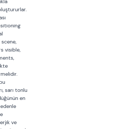
ıkla
luştururlar.
ası
sitioning
al
 scene,
 visible,
ments,
ikte
melidir.
 bu
ı, sarı tonlu
 düğünün en
nedenle
ne
erjik ve