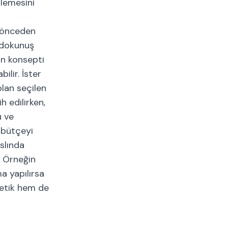
lemesini
r
ı önceden
l dokunuş
ün konsepti
lir. İster
olan seçilen
 edilirken,
ü ve
 bütçeyi
slında
. Örneğin
a yapılırsa
stetik hem de