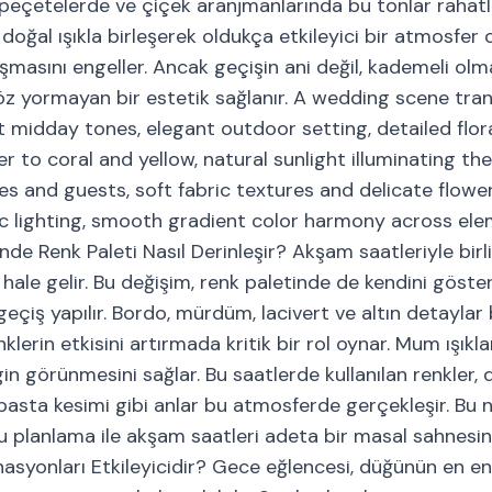
peçetelerde ve çiçek aranjmanlarında bu tonlar rahatl
doğal ışıkla birleşerek oldukça etkileyici bir atmosfer o
masını engeller. Ancak geçişin ani değil, kademeli olm
öz yormayan bir estetik sağlanır. A wedding scene tran
t midday tones, elegant outdoor setting, detailed flor
 to coral and yellow, natural sunlight illuminating the
 and guests, soft fabric textures and delicate flowers
ic lighting, smooth gradient color harmony across ele
e Renk Paleti Nasıl Derinleşir? Akşam saatleriyle birl
le gelir. Bu değişim, renk paletinde de kendini göster
geçiş yapılır. Bordo, mürdüm, lacivert ve altın detaylar
klerin etkisini artırmada kritik bir rol oynar. Mum ışıklar
in görünmesini sağlar. Bu saatlerde kullanılan renkler,
e pasta kesimi gibi anlar bu atmosferde gerçekleşir. Bu 
ru planlama ile akşam saatleri adeta bir masal sahnesi
asyonları Etkileyicidir? Gece eğlencesi, düğünün en en