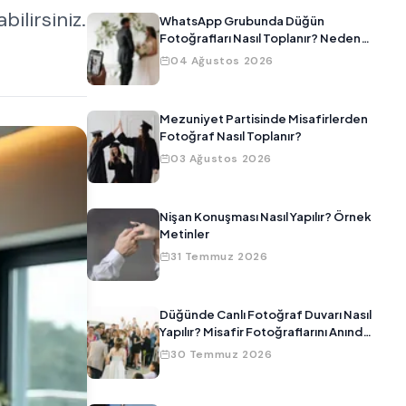
ilirsiniz.
WhatsApp Grubunda Düğün
Fotoğrafları Nasıl Toplanır? Neden
Çalışmıyor?
04 Ağustos 2026
Mezuniyet Partisinde Misafirlerden
Fotoğraf Nasıl Toplanır?
03 Ağustos 2026
Nişan Konuşması Nasıl Yapılır? Örnek
Metinler
31 Temmuz 2026
Düğünde Canlı Fotoğraf Duvarı Nasıl
Yapılır? Misafir Fotoğraflarını Anında
Ekrana Yansıtma
30 Temmuz 2026