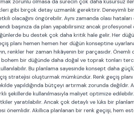
lmak zorunlu olmasa da sürecin çok daha kusursuz iler
leri gibi birçok detay uzmanlık gerektirir. Deneyimli bi
tkili olacağını öngörebilir. Aynı zamanda olası hatalar
endi başınıza da plan yapabilirsiniz ancak profesyone
düğünlerde bu destek çok daha kritik hale gelir. Her düğ
geçiş planı hemen hemen her düğün konseptine uyarlanabi
ın, renkler her zaman hikâyenin bir parçasıdır. Önemli 
 bohem bir düğünde daha doğal ve toprak tonları tercih
llanılabilir. Bu planlama sayesinde konsept daha güçl
eçiş stratejisi oluşturmak mümkündür. Renk geçiş planı
kilde yapıldığında bütçeyi artırmak zorunda değildir. A
lı şekillerde kullanılmasıyla maliyet optimize edilebilir
iler yaratılabilir. Ancak çok detaylı ve lüks bir planlam
esi önemlidir. Akıllıca planlanan bir renk geçişi, hem e