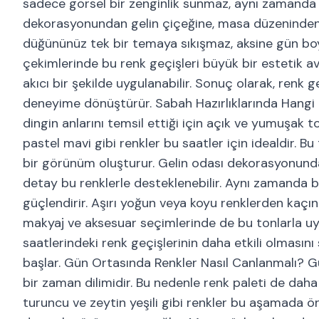
sadece görsel bir zenginlik sunmaz, aynı zamanda d
dekorasyonundan gelin çiçeğine, masa düzeninden ı
düğününüz tek bir temaya sıkışmaz, aksine gün boy
çekimlerinde bu renk geçişleri büyük bir estetik av
akıcı bir şekilde uygulanabilir. Sonuç olarak, renk
deneyime dönüştürür. Sabah Hazırlıklarında Hangi 
dingin anlarını temsil ettiği için açık ve yumuşak t
pastel mavi gibi renkler bu saatler için idealdir. 
bir görünüm oluşturur. Gelin odası dekorasyonunda 
detay bu renklerle desteklenebilir. Aynı zamanda bu
güçlendirir. Aşırı yoğun veya koyu renklerden kaçın
makyaj ve aksesuar seçimlerinde de bu tonlarla uy
saatlerindeki renk geçişlerinin daha etkili olmasını
başlar. Gün Ortasında Renkler Nasıl Canlanmalı? Gün
bir zaman dilimidir. Bu nedenle renk paleti de daha 
turuncu ve zeytin yeşili gibi renkler bu aşamada öne