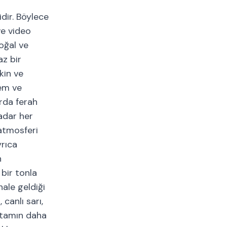
dir. Böylece
ve video
oğal ve
az bir
kin ve
rem ve
arda ferah
adar her
 atmosferi
yrıca
n
 bir tonla
hale geldiği
canlı sarı,
ortamın daha