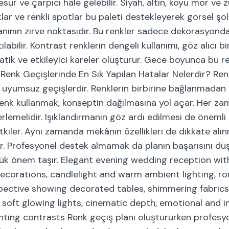
 ve çarpıcı hale gelebilir. Siyah, altın, koyu mor ve z
klar ve renkli spotlar bu paleti destekleyerek görsel şöl
planının zirve noktasıdır. Bu renkler sadece dekorasyonda
abilir. Kontrast renklerin dengeli kullanımı, göz alıcı bi
ik ve etkileyici kareler oluşturur. Gece boyunca bu re
r. Renk Geçişlerinde En Sık Yapılan Hatalar Nelerdir? Re
ve uyumsuz geçişlerdir. Renklerin birbirine bağlanmadan 
renk kullanmak, konseptin dağılmasına yol açar. Her za
erlemelidir. Işıklandırmanın göz ardı edilmesi de önemli 
kiler. Aynı zamanda mekânın özellikleri de dikkate alınm
ilir. Profesyonel destek almamak da planın başarısını düş
k önem taşır. Elegant evening wedding reception wi
 decorations, candlelight and warm ambient lighting, r
ective showing decorated tables, shimmering fabric
 soft glowing lights, cinematic depth, emotional and 
ghting contrasts Renk geçiş planı oluştururken profesy