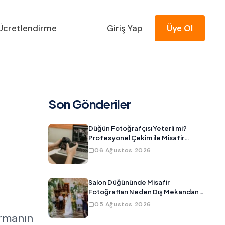
Ücretlendirme
Giriş Yap
Üye Ol
Son Gönderiler
Düğün Fotoğrafçısı Yeterli mi?
Profesyonel Çekim ile Misafir
Fotoğraflarını Birleştirmenin Yolu
06 Ağustos 2026
Salon Düğününde Misafir
Fotoğrafları Neden Dış Mekandan
Daha Kötü Çıkar?
05 Ağustos 2026
urmanın