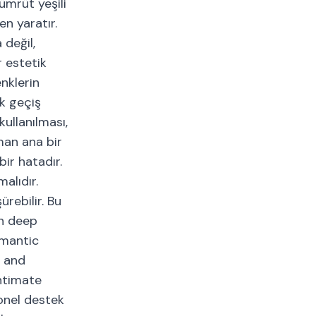
ümrüt yeşili
en yaratır.
 değil,
r estetik
nklerin
nk geçiş
kullanılması,
man ana bir
bir hatadır.
alıdır.
ürebilir. Bu
th deep
omantic
s and
intimate
onel destek