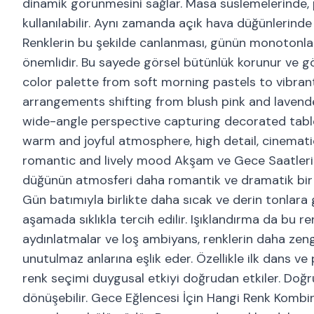
dinamik görünmesini sağlar. Masa süslemelerinde, 
kullanılabilir. Aynı zamanda açık hava düğünlerinde 
Renklerin bu şekilde canlanması, günün monotonlaş
önemlidir. Bu sayede görsel bütünlük korunur ve g
color palette from soft morning pastels to vibran
arrangements shifting from blush pink and lavender
wide-angle perspective capturing decorated tables
warm and joyful atmosphere, high detail, cinemat
romantic and lively mood Akşam ve Gece Saatlerind
düğünün atmosferi daha romantik ve dramatik bir ha
Gün batımıyla birlikte daha sıcak ve derin tonlara 
aşamada sıklıkla tercih edilir. Işıklandırma da bu ren
aydınlatmalar ve loş ambiyans, renklerin daha zeng
unutulmaz anlarına eşlik eder. Özellikle ilk dans v
renk seçimi duygusal etkiyi doğrudan etkiler. Doğ
dönüşebilir. Gece Eğlencesi İçin Hangi Renk Kombin