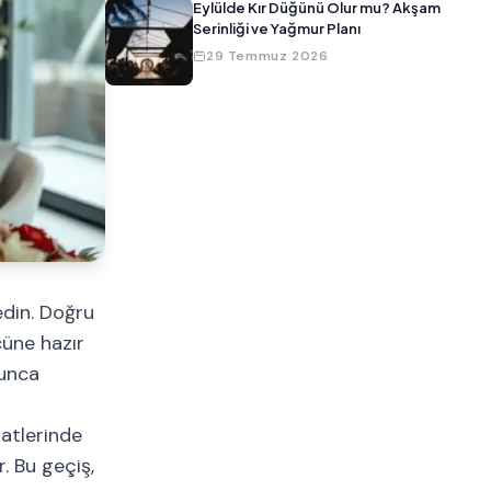
Eylülde Kır Düğünü Olur mu? Akşam
Serinliği ve Yağmur Planı
29 Temmuz 2026
edin. Doğru
cüne hazır
yunca
aatlerinde
. Bu geçiş,