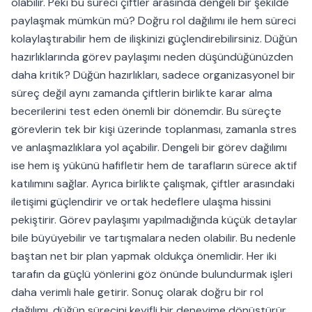
olabilir. Peki bu süreci çiftler arasında dengeli bir şekilde
paylaşmak mümkün mü? Doğru rol dağılımı ile hem süreci
kolaylaştırabilir hem de ilişkinizi güçlendirebilirsiniz. Düğün
hazırlıklarında görev paylaşımı neden düşündüğünüzden
daha kritik? Düğün hazırlıkları, sadece organizasyonel bir
süreç değil aynı zamanda çiftlerin birlikte karar alma
becerilerini test eden önemli bir dönemdir. Bu süreçte
görevlerin tek bir kişi üzerinde toplanması, zamanla stres
ve anlaşmazlıklara yol açabilir. Dengeli bir görev dağılımı
ise hem iş yükünü hafifletir hem de tarafların sürece aktif
katılımını sağlar. Ayrıca birlikte çalışmak, çiftler arasındaki
iletişimi güçlendirir ve ortak hedeflere ulaşma hissini
pekiştirir. Görev paylaşımı yapılmadığında küçük detaylar
bile büyüyebilir ve tartışmalara neden olabilir. Bu nedenle
baştan net bir plan yapmak oldukça önemlidir. Her iki
tarafın da güçlü yönlerini göz önünde bulundurmak işleri
daha verimli hale getirir. Sonuç olarak doğru bir rol
dağılımı, düğün sürecini keyifli bir deneyime dönüştürür.