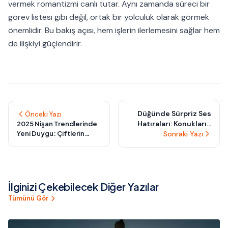
vermek romantizmi canlı tutar. Aynı zamanda süreci bir
görev listesi gibi değil, ortak bir yolculuk olarak görmek
önemlidir. Bu bakış açısı, hem işlerin ilerlemesini sağlar hem
de ilişkiyi güçlendirir.
Düğünde Sürpriz Ses
Önceki Yazı
Hatıraları: Konukların
2025 Nişan Trendlerinde
Yeni Duygu: Çiftlerin
Kendi Sesleriyle Oluşan
Sonraki Yazı
Ortak Kararlarını
Unutulmaz Anlar Nasıl
Kutlamaya Dönüştüren
Planlanır?
“Birlikte Seçim
Seremonileri”
İlginizi Çekebilecek Diğer Yazılar
Tümünü Gör