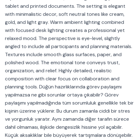
tablet and printed documents. The setting is elegant
with minimalistic decor, soft neutral tones like cream,
gold, and light gray. Warm ambient lighting combined
with focused desk lighting creates a professional yet
relaxed mood. The perspective is eye-level, slightly
angled to include all participants and planning materials.
Textures include smooth glass surfaces, paper, and
polished wood. The emotional tone conveys trust,
organization, and relief. Highly detailed, realistic
composition with clear focus on collaboration and
planning tools. Düğün hazırlıklarında görev paylaşımı
yapılmazsa ne gibi sorunlar ortaya çıkabilir? Görev
paylaşımı yapılmadığında tüm sorumluluk genellikle tek bir
kişinin üzerine yüklenir. Bu durum zamanla ciddi bir stres
ve yorgunluk yaratır. Aynı zamanda diğer tarafın sürece
dahil olmaması, ilişkide dengesizlik hissine yol açabilir.
Küçük aksaklıklar bile büyüyerek tartışmalara dönüşebilir.