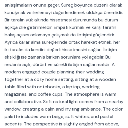
anlaşılmaların önüne geçer. Süreç boyunca düzenli olarak
konuşmak ve ilerlemeyi değerlendirmek oldukça önemlidir.
Bir tarafın yük altında hissetmesi durumunda bu durum
açıkça dile getirilmelidir. Empati kurmak ve karşı tarafın
bakış açısını anlamaya çalışmak da iletişimi güçlendirir.
Ayrıca karar alma süreçlerinde ortak hareket etmek, her
iki tarafın da kendini değerli hissetmesini sağlar. İletişim
eksikliği ise zamanla biriken sorunlara yol açabilir. Bu
nedenle açık, dürüst ve sürekli iletişim sağlanmalıdır. A
modern engaged couple planning their wedding
together at a cozy home setting, sitting at a wooden
table filled with notebooks, a laptop, wedding
magazines, and coffee cups. The atmosphere is warm
and collaborative. Soft natural light comes from a nearby
window, creating a calm and inviting ambiance. The color
palette includes warm beige, soft whites, and pastel
accents. The perspective is slightly angled from above,