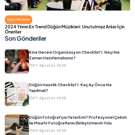
Düğün Müzikleri
2024 Yılının En Trend Düğün Müzikleri: Unutulmaz Anlar İçin
Öneriler
Son Gönderiler
Kına Gecesi Organizasyon Checklist'i: Neyi Ne
Zaman Hazırlamalısınız?
07 Ağustos 2026
Düğün Hazırlık Checklist'i: Kaç Ay Önce Ne
Yapılmalı?
07 Ağustos 2026
Düğün Fotoğrafçısı Yeterli mi? Profesyonel Çekim
ile Misafir Fotoğraflarını Birleştirmenin Yolu
06 Ağustos 2026