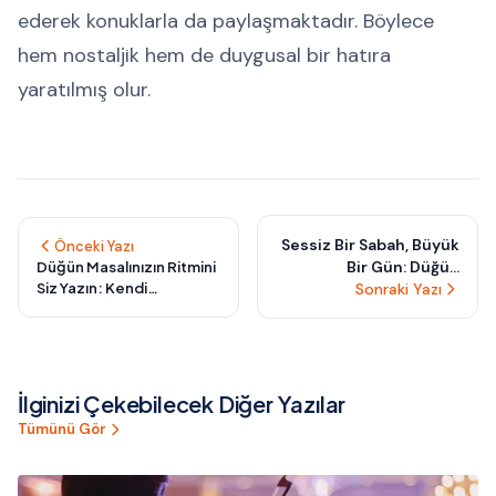
ederek konuklarla da paylaşmaktadır. Böylece
hem nostaljik hem de duygusal bir hatıra
yaratılmış olur.
Sessiz Bir Sabah, Büyük
Önceki Yazı
Bir Gün: Düğün
Düğün Masalınızın Ritmini
Siz Yazın: Kendi
Sabahınızı Sakinlikle
Sonraki Yazı
Hikayenizi Anlatan Müzik
Taçlandırmanın Yolları
Sahneleri Nasıl
Oluşturulur?
İlginizi Çekebilecek Diğer Yazılar
Tümünü Gör