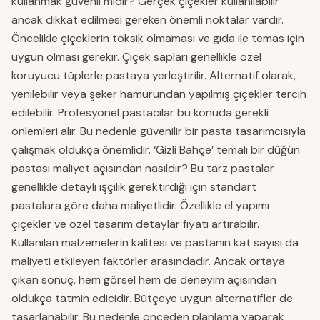
kullanmak güvenli midir? Gerçek çiçekler kullanılabilir
ancak dikkat edilmesi gereken önemli noktalar vardır.
Öncelikle çiçeklerin toksik olmaması ve gıda ile temas için
uygun olması gerekir. Çiçek sapları genellikle özel
koruyucu tüplerle pastaya yerleştirilir. Alternatif olarak,
yenilebilir veya şeker hamurundan yapılmış çiçekler tercih
edilebilir. Profesyonel pastacılar bu konuda gerekli
önlemleri alır. Bu nedenle güvenilir bir pasta tasarımcısıyla
çalışmak oldukça önemlidir. ‘Gizli Bahçe’ temalı bir düğün
pastası maliyet açısından nasıldır? Bu tarz pastalar
genellikle detaylı işçilik gerektirdiği için standart
pastalara göre daha maliyetlidir. Özellikle el yapımı
çiçekler ve özel tasarım detaylar fiyatı artırabilir.
Kullanılan malzemelerin kalitesi ve pastanın kat sayısı da
maliyeti etkileyen faktörler arasındadır. Ancak ortaya
çıkan sonuç, hem görsel hem de deneyim açısından
oldukça tatmin edicidir. Bütçeye uygun alternatifler de
tasarlanabilir. Bu nedenle önceden planlama yaparak