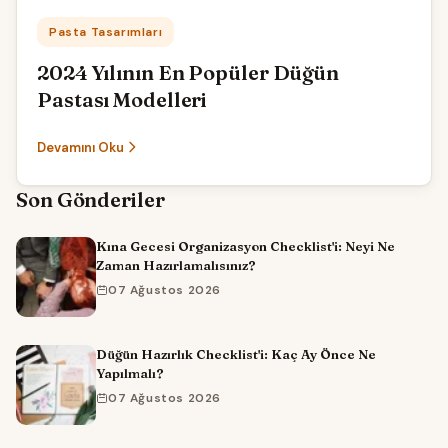
Kategori:
Pasta Tasarımları
2024 Yılının En Popüler Düğün
Pastası Modelleri
Devamını Oku
Son Gönderiler
Kına Gecesi Organizasyon Checklist'i: Neyi Ne
Zaman Hazırlamalısınız?
07 Ağustos 2026
Düğün Hazırlık Checklist'i: Kaç Ay Önce Ne
Yapılmalı?
07 Ağustos 2026