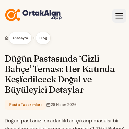
İçeriğe geç
Anasayfa
Blog
Düğün Pastasında ‘Gizli
Bahçe’ Teması: Her Katında
Keşfedilecek Doğal ve
Büyüleyici Detaylar
Pasta Tasarımları
28 Nisan 2026
Kategori:
Düğün pastanızı sıradanlıktan çıkarıp masalsı bir
deneyime dönüştürmeye ne dersiniz? ‘Gizli Bahçe’