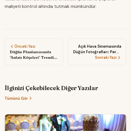
maliyeti kontrol altında tutmak mümkündür.
Önceki Yazı
Açık Hava Sinemasında
Düğün Planlamasında
Düğün Fotoğrafları: Perde
‘Anlatı Köşeleri’ Trendi:
Işığında Romantik ve
Sonraki Yazı
Misafirlerinizi
Nostaljik Kareler
Hikâyenizin İçine Dahil
Etmenin Yaratıcı Yolları
İlginizi Çekebilecek Diğer Yazılar
Tümünü Gör