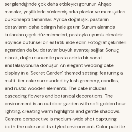
sergilendiğinde çok daha etkileyici görünür. Ahşap
masalar, yeşilliklerle süslenmiş arka planlar ve mum ışıkları
bu konsepti tamamlar. Ayrıca doğal ışık, pastanın
detaylarını daha belirgin hale getirir. Sunum alanında
kullanılan çiçek düzenlemeleri, pastayla uyumlu olmalıdır.
Böylece bütünsel bir estetik elde edilir. Fotoğraf çekimleri
açısından da bu detaylar büyük avantaj sağlar. Sonuç
olarak, doğru sunum ile pasta adeta bir sanat
enstalasyonuna dönüşür. An elegant wedding cake
display in a 'Secret Garden' themed setting, featuring a
multi-tier cake surrounded by lush greenery, candles,
and rustic wooden elements. The cake includes
cascading flowers and botanical decorations. The
environment is an outdoor garden with soft golden hour
lighting, creating warm highlights and gentle shadows.
Camera perspective is medium-wide shot capturing
both the cake and its styled environment. Color palette