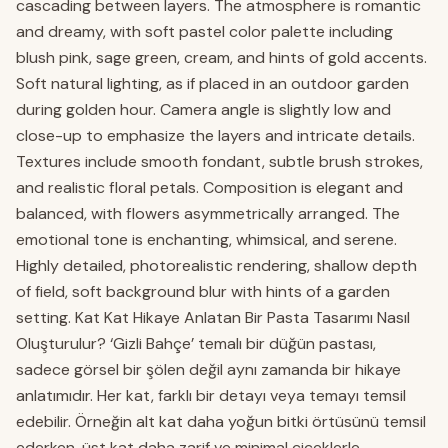
cascading between layers. The atmosphere is romantic
and dreamy, with soft pastel color palette including
blush pink, sage green, cream, and hints of gold accents.
Soft natural lighting, as if placed in an outdoor garden
during golden hour. Camera angle is slightly low and
close-up to emphasize the layers and intricate details.
Textures include smooth fondant, subtle brush strokes,
and realistic floral petals. Composition is elegant and
balanced, with flowers asymmetrically arranged. The
emotional tone is enchanting, whimsical, and serene.
Highly detailed, photorealistic rendering, shallow depth
of field, soft background blur with hints of a garden
setting. Kat Kat Hikaye Anlatan Bir Pasta Tasarımı Nasıl
Oluşturulur? ‘Gizli Bahçe’ temalı bir düğün pastası,
sadece görsel bir şölen değil aynı zamanda bir hikaye
anlatımıdır. Her kat, farklı bir detayı veya temayı temsil
edebilir. Örneğin alt kat daha yoğun bitki örtüsünü temsil
ederken, üst kat daha zarif ve minimal çiçeklerle