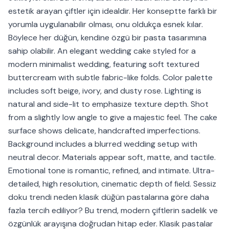
estetik arayan çiftler için idealdir. Her konseptte farklı bir
yorumla uygulanabilir olması, onu oldukça esnek kılar.
Böylece her düğün, kendine özgü bir pasta tasarımına
sahip olabilir. An elegant wedding cake styled for a
modern minimalist wedding, featuring soft textured
buttercream with subtle fabric-like folds. Color palette
includes soft beige, ivory, and dusty rose. Lighting is
natural and side-lit to emphasize texture depth. Shot
from a slightly low angle to give a majestic feel. The cake
surface shows delicate, handcrafted imperfections.
Background includes a blurred wedding setup with
neutral decor. Materials appear soft, matte, and tactile.
Emotional tone is romantic, refined, and intimate. Ultra-
detailed, high resolution, cinematic depth of field. Sessiz
doku trendi neden klasik düğün pastalarına göre daha
fazla tercih ediliyor? Bu trend, modern çiftlerin sadelik ve
özgünlük arayışına doğrudan hitap eder. Klasik pastalar