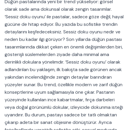
Düğün pastalarında yeni bir trend yükseliyor: görsel
olarak sade ama dokunsal olarak zengin tasarımlar.
‘Sessiz doku oyunu’ ile pastalar, sadece göze değil, hayal
gücüne de hitap ediyor. Bu yazıda bu sofistike trendin
detaylarını keşfedeceksiniz. Sessiz doku oyunu nedir ve
neden bu kadar ilgi görüyor? Son yıllarda düğün pastası
tasarımlarında dikkat çeken en önemli değişimlerden biri,
gösterişli süslemelerden ziyade daha minimal ama
derinlikli dokulara yönelimdir. ‘Sessiz doku oyunu’ olarak
adlandırılan bu yaklaşım, ilk bakışta sade görünen ancak
yakından incelendiğinde zengin detaylar barındıran
yüzeyler sunar. Bu trend, özellikle modern ve zarif düğün
konseptlerine uyum sağlamasıyla öne çıkar. Pastanın
yüzeyinde kullanılan ince kabartmalar, fırça darbeleri
veya doğal görünümlü dokular, izleyicide dokunma isteği
uyandırır. Bu durum, pastayı sadece bir tatlı olmaktan
çıkarıp adeta bir sanat objesine dönüştürür. Ayrıca
fotoğraflarda yarattığı sofistike etki, sosyal medyada