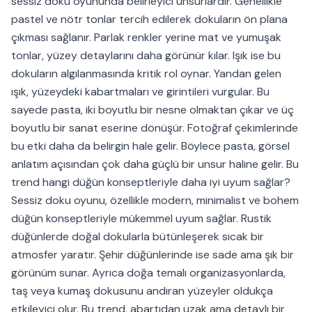
sessiz doku oyununda belirleyici unsurlardır. Genellikle
pastel ve nötr tonlar tercih edilerek dokuların ön plana
çıkması sağlanır. Parlak renkler yerine mat ve yumuşak
tonlar, yüzey detaylarını daha görünür kılar. Işık ise bu
dokuların algılanmasında kritik rol oynar. Yandan gelen
ışık, yüzeydeki kabartmaları ve girintileri vurgular. Bu
sayede pasta, iki boyutlu bir nesne olmaktan çıkar ve üç
boyutlu bir sanat eserine dönüşür. Fotoğraf çekimlerinde
bu etki daha da belirgin hale gelir. Böylece pasta, görsel
anlatım açısından çok daha güçlü bir unsur haline gelir. Bu
trend hangi düğün konseptleriyle daha iyi uyum sağlar?
Sessiz doku oyunu, özellikle modern, minimalist ve bohem
düğün konseptleriyle mükemmel uyum sağlar. Rustik
düğünlerde doğal dokularla bütünleşerek sıcak bir
atmosfer yaratır. Şehir düğünlerinde ise sade ama şık bir
görünüm sunar. Ayrıca doğa temalı organizasyonlarda,
taş veya kumaş dokusunu andıran yüzeyler oldukça
etkileyici olur. Bu trend, abartıdan uzak ama detaylı bir