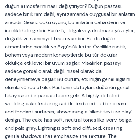
düğün atmosferini nasıl değiştiriyor? Düğün pastası,
sadece bir ikram değil, aynı zamanda duygusal bir anlatım
aracıdır. Sessiz doku oyunu, bu anlatımı daha derin ve
incelikli hale getirir. Pürüzlü, dalgalı veya katmanlı yüzeyler,
doğallık ve samimiyet hissi uyandırır. Bu da düğün
atmosferine sıcaklık ve özgünlük katar. Özellikle rustik,
bohem veya modern konseptlerde bu tür dokular
oldukça etkileyici bir uyum sağlar. Misafirler, pastayı
sadece görsel olarak değil, hissel olarak da
deneyimlemeye başlar. Bu durum, etkinliğin genel algısını
olumlu yönde etkiler. Pastanın detayları, düğünün genel
hikayesinin bir parçası haline gelir. A highly detailed
wedding cake featuring subtle textured buttercream
and fondant surfaces, showcasing a 'silent texture play'
design. The cake has soft, neutral tones like ivory, beige,
and pale gray. Lighting is soft and diffused, creating
gentle shadows that emphasize the texture. The