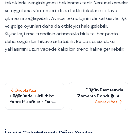
tekniklerle zenginleşmesi beklenmektedir. Yeni malzemeler
ve uygulama yöntemleri, daha farklı dokuların ortaya
çıkmasını sağlayabilir. Ayrıca teknolojinin de katkısıyla, ışık
ve gölge oyunları daha da etkileyici hale gelebilir.
Kişiselleştirme trendinin artmasıyla birlikte, her pasta
daha özgün bir hikaye anlatabilir. Bu da sessiz doku
yaklaşımını uzun vadede kalıcı bir trend haline getirebilir.
Düğün Pastasında
Önceki Yazı
‘Zamanın Donduğu An’
Düğününde ‘Gizli Ritim’
Yarat: Misafirlerin Fark
Trendi: Tek Bir Kareden
Sonraki Yazı
Etmeden Aynı Enerjide
İlham Alan Büyüleyici
Buluştuğu Davet Kurgusu
Tasarımlar
İlginizi Çekebilecek Diğer Yazılar