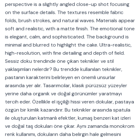
perspective is a slightly angled close-up shot focusing
on the surface details. The textures resemble fabric
folds, brush strokes, and natural waves. Materials appear
soft and realistic, with a matte finish. The emotional tone
is elegant, calm, and sophisticated. The background is
minimal and blurred to highlight the cake. Ultra-realistic,
high-resolution, with fine detailing and depth of field.
Sessiz doku trendinde öne çıkan teknikler ve stil
yaklaşımları nelerdir? Bu trendde kullanılan teknikler,
pastanın karakterini belirleyen en önemli unsurlar
arasında yer alır. Tasarımcılar, klasik pürüzsüz yüzeyler
yerine daha organik ve doğal görünümler yaratmayı
tercih eder. Özellikle el işçiliği hissi veren dokular, pastaya
özgün bir kimlik kazandırır. Bu teknikler arasında spatula
ile oluşturulan katmanlı efektler, kumaş benzeri kat izleri
ve doğal taş dokuları öne çıkar. Aynı zamanda monokrom
renk kullanımı, dokuların daha belirgin hale gelmesini