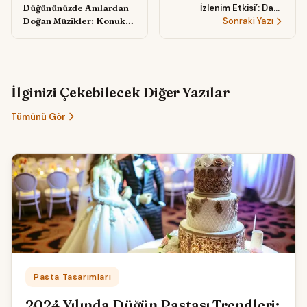
Düğününüzde Anılardan
İzlenim Etkisi’: Daha
Doğan Müzikler: Konuk
Kesilmeden Hayran
Sonraki Yazı
Hikâyeleriyle Şekillenen
Bırakan Tasarım Fikirleri
Duygusal Bir Akış Nasıl
Kurulur?
İlginizi Çekebilecek Diğer Yazılar
Tümünü Gör
Kategori:
Pasta Tasarımları
2024 Yılında Düğün Pastası Trendleri: