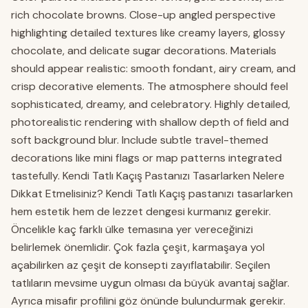
rich chocolate browns. Close-up angled perspective
highlighting detailed textures like creamy layers, glossy
chocolate, and delicate sugar decorations. Materials
should appear realistic: smooth fondant, airy cream, and
crisp decorative elements. The atmosphere should feel
sophisticated, dreamy, and celebratory. Highly detailed,
photorealistic rendering with shallow depth of field and
soft background blur. Include subtle travel-themed
decorations like mini flags or map patterns integrated
tastefully. Kendi Tatlı Kaçış Pastanızı Tasarlarken Nelere
Dikkat Etmelisiniz? Kendi Tatlı Kaçış pastanızı tasarlarken
hem estetik hem de lezzet dengesi kurmanız gerekir.
Öncelikle kaç farklı ülke temasına yer vereceğinizi
belirlemek önemlidir. Çok fazla çeşit, karmaşaya yol
açabilirken az çeşit de konsepti zayıflatabilir. Seçilen
tatlıların mevsime uygun olması da büyük avantaj sağlar.
Ayrıca misafir profilini göz önünde bulundurmak gerekir.