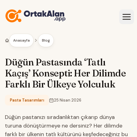
İçeriğe geç
Anasayfa
Blog
Düğün Pastasında ‘Tatlı
Kaçış’ Konsepti: Her Dilimde
Farklı Bir Ülkeye Yolculuk
Pasta Tasarımları
25 Nisan 2026
Kategori:
Düğün pastanızı sıradanlıktan çıkarıp dünya
turuna dönüştürmeye ne dersiniz? Her dilimde
farklı bir ülkenin tatlı kültürünü keşfedeceğiniz bu