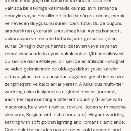
atmosferine güçlü bir karakter kazandırır. Misafirler
yalnızca bir etkinliğe katılmakla kalmaz, aynı zamanda
deneyim yaşar. Her dilimde farklı bir sürpriz olması, merak
ve heyecan duygusunu sürekli canlı tutar. Bu da düğünü
sıradanlıktan çıkararak unutulmaz kılar. Ayrıca konsept,
dekorasyon ve tema ile bütünleşerek görsel bir şölen
sunar. Örneğin dünya haritası detayları veya seyahat
temalı aksesuarlarla uyum yakalanabilir. Çiftlerin hikâyesi
bu şekilde daha etkileyici bir şekilde anlatılabilir. Fotoğraf
ve video çekimlerinde de oldukça dikkat çekici kareler
ortaya çıkar. Tüm bu unsurlar, düğünün genel deneyimini
zenginleştirir ve kalıcı anılar yaratır. A luxurious multi-tier
wedding cake designed as a 'global dessert journey',
each tier representing a different country (France with
macarons, Italy with tiramisu texture, Japan with matcha
elements, Belgium with rich chocolate). Elegant wedding
setting with soft golden lighting and romantic ambiance.
Color palette includes pastel tones, gold accents, and