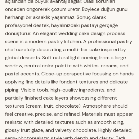
açısından da büyük avantaj sağlar. Olası sorunları
önceden öngörerek çözüm üretir. Böylece düğün günü
herhangi bir aksaklık yaşanmaz. Sonuç olarak
profesyonel destek, hayalinizdeki pastayı gerçeğe
dönüştürür. An elegant wedding cake design process
scene in a modern pastry kitchen. A professional pastry
chef carefully decorating a multi-tier cake inspired by
global desserts. Soft natural light coming from a large
window, neutral color palette with whites, creams, and
pastel accents. Close-up perspective focusing on hands
applying fine details like fondant textures and delicate
piping. Visible tools, high-quality ingredients, and
partially finished cake layers showcasing different
textures (cream, fruit, chocolate). Atmosphere should
feel creative, precise, and refined. Materials must appear
realistic with detailed textures such as smooth icing,
glossy fruit glaze, and velvety chocolate. Highly detailed,
semi-photorealistic style with depth and clarity. Tatlı