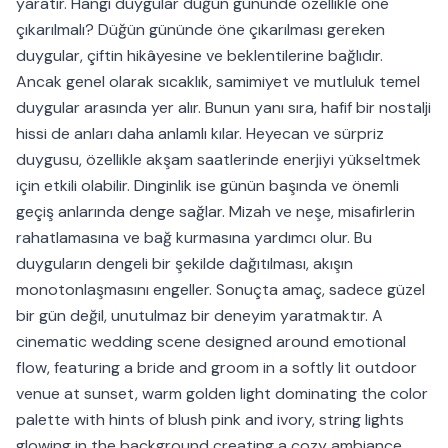
yaratır. Hangi duygular düğün gününde özellikle öne
çıkarılmalı? Düğün gününde öne çıkarılması gereken
duygular, çiftin hikâyesine ve beklentilerine bağlıdır.
Ancak genel olarak sıcaklık, samimiyet ve mutluluk temel
duygular arasında yer alır. Bunun yanı sıra, hafif bir nostalji
hissi de anları daha anlamlı kılar. Heyecan ve sürpriz
duygusu, özellikle akşam saatlerinde enerjiyi yükseltmek
için etkili olabilir. Dinginlik ise günün başında ve önemli
geçiş anlarında denge sağlar. Mizah ve neşe, misafirlerin
rahatlamasına ve bağ kurmasına yardımcı olur. Bu
duyguların dengeli bir şekilde dağıtılması, akışın
monotonlaşmasını engeller. Sonuçta amaç, sadece güzel
bir gün değil, unutulmaz bir deneyim yaratmaktır. A
cinematic wedding scene designed around emotional
flow, featuring a bride and groom in a softly lit outdoor
venue at sunset, warm golden light dominating the color
palette with hints of blush pink and ivory, string lights
glowing in the background creating a cozy ambiance,