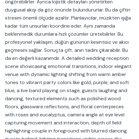
öngörebilirler. Ayrıca lojistik detayları yönetirken
duygusal akışı da göz önünde bulundururlar. Bu da çiftin
stresini önemli ölçüde azaltır. Planlayıcılar, müzikten ışığa
kadar tüm unsurları koordine eder. Aynı zamanda
beklenmedik durumlara hızlı çözümler üretebilirler. Bu
profesyonel yaklaşım, düğün gününün kesintisiz ve akıcı
geçmesini sağlar. Sonuçta çift, anın tadını çıkarabilir. Bu
da en değerli kazanımdır. A detailed wedding reception
scene showcasing emotional transitions, indoor elegant
venue with dynamic lighting shifting from warm amber
tones to vibrant party colors like gold, purple, and soft
blue, a live band playing on stage, guests laughing and
dancing, textured elements such as polished wood
floors, glassware reflections, and floral centerpieces
with roses and eucalyptus, camera angle at eye level
capturing movement and interaction, depth of field
highlighting couple in foreground with blurred dancing
guests behind, lighting transitions visible across the