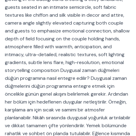
guests seated in an intimate semicircle, soft fabric
textures like chiffon and silk visible in decor and attire,
camera angle slightly elevated capturing both couple
and guests to emphasize emotional connection, shallow
depth of field focusing on the couple holding hands,
atmosphere filled with warmth, anticipation, and
intimacy, ultra-detailed, realistic textures, soft lighting
gradients, subtle lens flare, high-resolution, emotional
storytelling composition Duygusal zaman düğmeleri
düğün programına nasıl entegre edilir? Duygusal zaman
düğmelerini düğün programına entegre etmek için
öncelikle günün genel akışını belirlemek gerekir. Ardından
her bölüm için hedeflenen duygular netleştirilir. Örneğin,
karşılama anı için sıcak ve samimi bir atmosfer
planlanabilir. Nikâh sırasında duygusal yoğunluk artırılabilir
ve dikkat tamamen çifte yönlendirilir. Yemek bölümünde
rahatlık ve sohbet ön planda tutulabilir. Eğlence kısmında