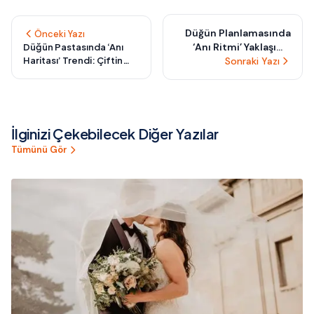
Düğün Planlamasında
Önceki Yazı
‘Anı Ritmi’ Yaklaşımı:
Düğün Pastasında ‘Anı
Haritası’ Trendi: Çiftin
Gününüzü Kalp
Sonraki Yazı
Hikâyesini Kat Kat
Atışınıza Göre
Keşfetmenin En Yaratıcı
Şekillendirmenin Sırrı
Yolu
İlginizi Çekebilecek Diğer Yazılar
Tümünü Gör