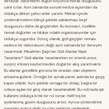
detaylar, davetlilerin düğün boyunca merak duygusunu
canlı tutar. Aynı zamanda sosyal medya açısından da
oldukça dikkat çekici anlar yaratır. Mekan içinde
yönlendirmelerin bilinçli şekilde saklanması, keşif
duygusunu daha da güçlendirir. Bu konsept, özellikle
temalı düğünler ve hikâye odaklı organizasyonlar için
oldukça uygundur. Sonuç olarak, gizli geçişler teması
sadece bir dekorasyon değil, aynı zamanda bir deneyim
tasarımıdır. Misafirleri Şaşırtan Gizli Alanlar Nasıl
Tasarlanır? Gizli alanlar tasarlanırken en önemli unsur,
sürpriz etkisini kaybetmeden doğal bir akış yaratmaktır.
Bu alanlar genellikle görünürde sıradan olan objelerin
arkasına gizlenir. Örneğin bir aynalı panel, aslında bir geçiş
kapısı olabilir. Aynı şekilde vintage bir dolap, başka bir
odaya açılan bir giriş olarak tasarlanabilir. Bu noktada ışık
kullanımı oldukça kritik bir rol oynar. Hafif loş bir
aydınlatma, gizem duygusunu artırır. Ayrıca yönlendirme
işaretleri açıkça değil, ipuçları şeklinde verilmelidir.