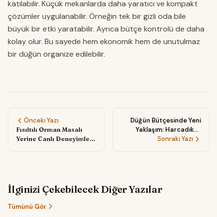
katılabilir. Küçük mekanlarda daha yaratıcı ve kompakt
çözümler uygulanabilir. Örneğin tek bir gizli oda bile
büyük bir etki yaratabilir. Ayrıca bütçe kontrolü de daha
kolay olur. Bu sayede hem ekonomik hem de unutulmaz
bir düğün organize edilebilir.
Önceki Yazı
Düğün Bütçesinde Yeni
Fısıltılı Orman Masalı
Yaklaşım: Harcadıkça
Yerine Canlı Deneyimler:
Değer Kazanan ‘Geri
Sonraki Yazı
Modern Elf Düğünlerinde
Dönüşlü’ Seçimler
Misafir Katılımını Artıran
Yeni Trendler
İlginizi Çekebilecek Diğer Yazılar
Tümünü Gör