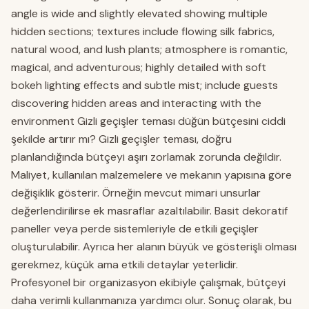
angle is wide and slightly elevated showing multiple
hidden sections; textures include flowing silk fabrics,
natural wood, and lush plants; atmosphere is romantic,
magical, and adventurous; highly detailed with soft
bokeh lighting effects and subtle mist; include guests
discovering hidden areas and interacting with the
environment Gizli geçişler teması düğün bütçesini ciddi
şekilde artırır mı? Gizli geçişler teması, doğru
planlandığında bütçeyi aşırı zorlamak zorunda değildir.
Maliyet, kullanılan malzemelere ve mekanın yapısına göre
değişiklik gösterir. Örneğin mevcut mimari unsurlar
değerlendirilirse ek masraflar azaltılabilir. Basit dekoratif
paneller veya perde sistemleriyle de etkili geçişler
oluşturulabilir. Ayrıca her alanın büyük ve gösterişli olması
gerekmez, küçük ama etkili detaylar yeterlidir.
Profesyonel bir organizasyon ekibiyle çalışmak, bütçeyi
daha verimli kullanmanıza yardımcı olur. Sonuç olarak, bu