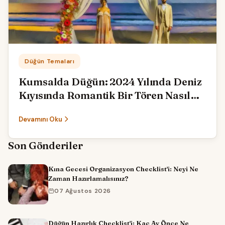
Kategori:
Düğün Temaları
Kumsalda Düğün: 2024 Yılında Deniz
Kıyısında Romantik Bir Tören Nasıl
Olmalı?
Devamını Oku
Son Gönderiler
Kına Gecesi Organizasyon Checklist'i: Neyi Ne
Zaman Hazırlamalısınız?
07 Ağustos 2026
Düğün Hazırlık Checklist'i: Kaç Ay Önce Ne