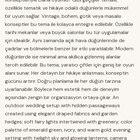
özellikle tematik ve hikâye odaklı düğünlerle mükemmel
bir uyum sağlar. Vintage, bohem, gotik veya masalsı
konseptler bu tema ile kolayca entegre edilebilir. Özellikle
tarihi mekanlar veya büyük salonlar bu tür uygulamalar
için idealdir. Aynı zamanda açık hava düğünlerinde de
çadırlar ve bölmelerle benzer bir etki yaratılabilir. Modern
düğünlerde ise minimal ama akıllıca gizlenmiş alanlar
tercih edilebilir. Bu tema, yaratıcı çiftler için geniş bir oyun
alanı sunar. Her detayın bir hikâye anlatması, konseptin
gücünü artırır. Doğru planlama ile her düğün tarzına
uyarlanabilir. Böylece hem estetik hem de deneyim
açısından zengin bir organizasyon ortaya çıkar. An
outdoor wedding setup with hidden passageways
created using elegant draped fabrics and garden
hedges; soft fairy lights intertwined with greenery; color
palette of emerald green, ivory, and warm gold; evening
setting with twilight sky and glowing lanterns; camera