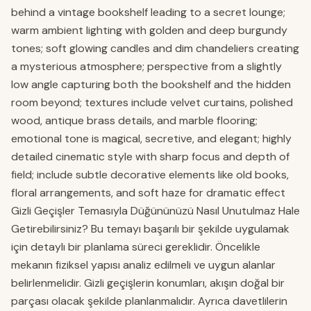
behind a vintage bookshelf leading to a secret lounge;
warm ambient lighting with golden and deep burgundy
tones; soft glowing candles and dim chandeliers creating
a mysterious atmosphere; perspective from a slightly
low angle capturing both the bookshelf and the hidden
room beyond; textures include velvet curtains, polished
wood, antique brass details, and marble flooring;
emotional tone is magical, secretive, and elegant; highly
detailed cinematic style with sharp focus and depth of
field; include subtle decorative elements like old books,
floral arrangements, and soft haze for dramatic effect
Gizli Geçişler Temasıyla Düğününüzü Nasıl Unutulmaz Hale
Getirebilirsiniz? Bu temayı başarılı bir şekilde uygulamak
için detaylı bir planlama süreci gereklidir. Öncelikle
mekanın fiziksel yapısı analiz edilmeli ve uygun alanlar
belirlenmelidir. Gizli geçişlerin konumları, akışın doğal bir
parçası olacak şekilde planlanmalıdır. Ayrıca davetlilerin