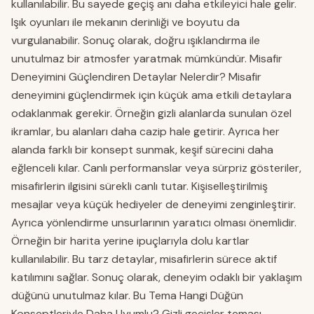
kullanılabilir. Bu sayede geçiş anı daha etkileyici hale gelir.
Işık oyunları ile mekanın derinliği ve boyutu da
vurgulanabilir. Sonuç olarak, doğru ışıklandırma ile
unutulmaz bir atmosfer yaratmak mümkündür. Misafir
Deneyimini Güçlendiren Detaylar Nelerdir? Misafir
deneyimini güçlendirmek için küçük ama etkili detaylara
odaklanmak gerekir. Örneğin gizli alanlarda sunulan özel
ikramlar, bu alanları daha cazip hale getirir. Ayrıca her
alanda farklı bir konsept sunmak, keşif sürecini daha
eğlenceli kılar. Canlı performanslar veya sürpriz gösteriler,
misafirlerin ilgisini sürekli canlı tutar. Kişiselleştirilmiş
mesajlar veya küçük hediyeler de deneyimi zenginleştirir.
Ayrıca yönlendirme unsurlarının yaratıcı olması önemlidir.
Örneğin bir harita yerine ipuçlarıyla dolu kartlar
kullanılabilir. Bu tarz detaylar, misafirlerin sürece aktif
katılımını sağlar. Sonuç olarak, deneyim odaklı bir yaklaşım
düğünü unutulmaz kılar. Bu Tema Hangi Düğün
Konseptleriyle Daha Uyumlu? Gizli geçişler teması,