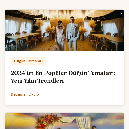
Kategori:
Düğün Temaları
2024'ün En Popüler Düğün Temaları:
Yeni Yılın Trendleri
Devamını Oku