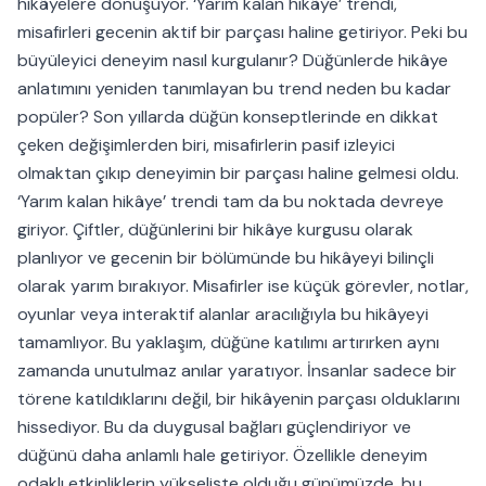
hikâyelere dönüşüyor. ‘Yarım kalan hikâye’ trendi,
misafirleri gecenin aktif bir parçası haline getiriyor. Peki bu
büyüleyici deneyim nasıl kurgulanır? Düğünlerde hikâye
anlatımını yeniden tanımlayan bu trend neden bu kadar
popüler? Son yıllarda düğün konseptlerinde en dikkat
çeken değişimlerden biri, misafirlerin pasif izleyici
olmaktan çıkıp deneyimin bir parçası haline gelmesi oldu.
‘Yarım kalan hikâye’ trendi tam da bu noktada devreye
giriyor. Çiftler, düğünlerini bir hikâye kurgusu olarak
planlıyor ve gecenin bir bölümünde bu hikâyeyi bilinçli
olarak yarım bırakıyor. Misafirler ise küçük görevler, notlar,
oyunlar veya interaktif alanlar aracılığıyla bu hikâyeyi
tamamlıyor. Bu yaklaşım, düğüne katılımı artırırken aynı
zamanda unutulmaz anılar yaratıyor. İnsanlar sadece bir
törene katıldıklarını değil, bir hikâyenin parçası olduklarını
hissediyor. Bu da duygusal bağları güçlendiriyor ve
düğünü daha anlamlı hale getiriyor. Özellikle deneyim
odaklı etkinliklerin yükselişte olduğu günümüzde, bu