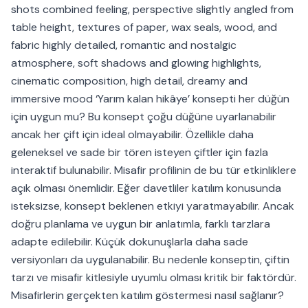
shots combined feeling, perspective slightly angled from
table height, textures of paper, wax seals, wood, and
fabric highly detailed, romantic and nostalgic
atmosphere, soft shadows and glowing highlights,
cinematic composition, high detail, dreamy and
immersive mood ‘Yarım kalan hikâye’ konsepti her düğün
için uygun mu? Bu konsept çoğu düğüne uyarlanabilir
ancak her çift için ideal olmayabilir. Özellikle daha
geleneksel ve sade bir tören isteyen çiftler için fazla
interaktif bulunabilir. Misafir profilinin de bu tür etkinliklere
açık olması önemlidir. Eğer davetliler katılım konusunda
isteksizse, konsept beklenen etkiyi yaratmayabilir. Ancak
doğru planlama ve uygun bir anlatımla, farklı tarzlara
adapte edilebilir. Küçük dokunuşlarla daha sade
versiyonları da uygulanabilir. Bu nedenle konseptin, çiftin
tarzı ve misafir kitlesiyle uyumlu olması kritik bir faktördür.
Misafirlerin gerçekten katılım göstermesi nasıl sağlanır?