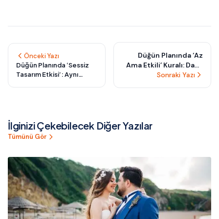
Düğün Planında ‘Az
Önceki Yazı
Ama Etkili’ Kuralı: Daha
Düğün Planında ‘Sessiz
Tasarım Etkisi’: Aynı
Az Harcayarak Daha
Sonraki Yazı
Bütçeyle Daha Şık
Çok Etki Yaratmanın
Görünen
Yeni Yolu
Organizasyonların Sırrı
İlginizi Çekebilecek Diğer Yazılar
Tümünü Gör