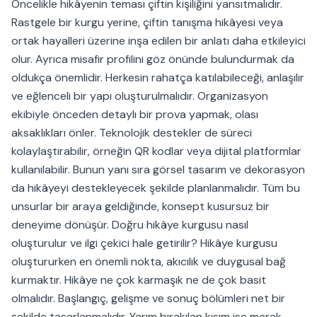
Öncelikle hikâyenin teması çiftin kişiliğini yansıtmalıdır.
Rastgele bir kurgu yerine, çiftin tanışma hikâyesi veya
ortak hayalleri üzerine inşa edilen bir anlatı daha etkileyici
olur. Ayrıca misafir profilini göz önünde bulundurmak da
oldukça önemlidir. Herkesin rahatça katılabileceği, anlaşılır
ve eğlenceli bir yapı oluşturulmalıdır. Organizasyon
ekibiyle önceden detaylı bir prova yapmak, olası
aksaklıkları önler. Teknolojik destekler de süreci
kolaylaştırabilir, örneğin QR kodlar veya dijital platformlar
kullanılabilir. Bunun yanı sıra görsel tasarım ve dekorasyon
da hikâyeyi destekleyecek şekilde planlanmalıdır. Tüm bu
unsurlar bir araya geldiğinde, konsept kusursuz bir
deneyime dönüşür. Doğru hikâye kurgusu nasıl
oluşturulur ve ilgi çekici hale getirilir? Hikâye kurgusu
oluştururken en önemli nokta, akıcılık ve duygusal bağ
kurmaktır. Hikâye ne çok karmaşık ne de çok basit
olmalıdır. Başlangıç, gelişme ve sonuç bölümleri net bir
şekilde tasarlanmalıdır. Yarım bırakılan kısım ise merak