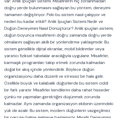
var: Anlık İpuçları Sistemi. Misafirlerin hiç zorlanmadan
doğru yerde bulunmasını sağlayan bu yöntem, deneyimi
tamamen değiştiriyor. Peki bu sistem nasıl çalışıyor ve
neden bu kadar etkili? Anlık İpuçları Sistemi Nedir ve
Düğün Deneyimini Nasıl Dönüştürür? Anlık ipuçları sistemi,
düğün boyunca misafirlerin doğru zamanda doğru yerde
olmalarını sağlayan akıllı bir yönlendirme yaklaşımıdır. Bu
sistem genellikle dijital ekranlar, mobil bildirimler veya
yaratıcı fiziksel tabelalar aracılığıyla uygulanır. Misafirler,
karmaşık programları takip etmek zorunda kalmadan
doğal bir akış içinde yönlendirilir. Böylece düğün
organizasyonu daha düzenli ve stressiz bir hale gelir.
Özellikle büyük ve kalabalık düğünlerde bu sistem ciddi
bir fark yaratır. Misafirler kendilerini daha rahat hisseder
çünkü ne yapmaları gerektiğini düşünmek zorunda
kalmazlar. Aynı zamanda organizasyon ekibinin üzerindeki
yük de azalır. Bu sistem, modern düğünlerin vazgeçilmez
bir parçası haline gelmeye başlamıştır. Misafir Deneyimini