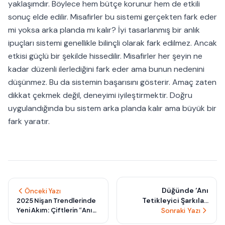
yaklaşımdır. Böylece hem bütçe korunur hem de etkili
sonuç elde edilir. Misafirler bu sistemi gerçekten fark eder
mi yoksa arka planda mı kalır? İyi tasarlanmış bir anlık
ipuçları sistemi genellikle bilinçli olarak fark edilmez. Ancak
etkisi güçlü bir şekilde hissedilir. Misafirler her şeyin ne
kadar düzenli ilerlediğini fark eder ama bunun nedenini
düşünmez. Bu da sistemin başarısını gösterir. Amaç zaten
dikkat çekmek değil, deneyimi iyileştirmektir. Doğru
uygulandığında bu sistem arka planda kalır ama büyük bir
fark yaratır.
Düğünde ‘Anı
Önceki Yazı
Tetikleyici Şarkılar’
2025 Nişan Trendlerinde
Yeni Akım: Çiftlerin “Anı
Trendi: Misafirlerinizi
Sonraki Yazı
Ses Manzarası” ile
Bir Anda Geçmişe