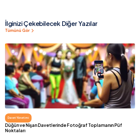
Mekânı Duygularla
Götüren Müzik Seçimi
Doldurduğu Deneyimler
Nasıl Yapılır?
İlginizi Çekebilecek Diğer Yazılar
Tümünü Gör
Davet Yönetimi
Düğün ve Nişan Davetlerinde Fotoğraf Toplamanın Püf
Noktaları