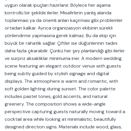
uygun olarak ipuçları hazırlanır. Böylece her aşama
kontrollü bir şekilde ilerler. Misafirlerin yanlış alanda
toplanması ya da önemli anları kaçırması gibi problemler
ortadan kalkar. Ayrıca organizasyon ekibinin sürekli
yönlendirme yapmasına gerek kalmaz. Bu da ekip için
büyük bir rahatlık sağlar. Çiftler ise düğünlerinin tadını
daha fazla çıkarabilir. Çünkü her şey planlandığı gibi ilerler
ve sürpriz aksaklıklar minimuma iner. A modern wedding
scene featuring an elegant outdoor venue with guests
being subtly guided by stylish signage and digital
displays. The atmosphere is warm and romantic, with
soft golden lighting during sunset. The color palette
includes pastel tones, gold accents, and natural
greenery. The composition shows a wide-angle
perspective capturing guests naturally moving toward a
cocktail area while looking at minimalistic, beautifully
designed direction signs. Materials include wood, glass,