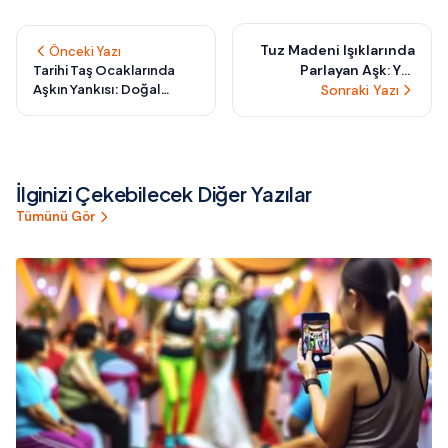
Tuz Madeni Işıklarında
Önceki Yazı
Parlayan Aşk: Yer
Tarihi Taş Ocaklarında
Aşkın Yankısı: Doğal
Altında Nefes Kesen
Sonraki Yazı
Akustikle Büyüleyen
Düğün Kareleri
Düğün Kareleri
İlginizi Çekebilecek Diğer Yazılar
Tümünü Gör