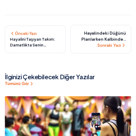
Hayalindeki Düğünü
Önceki Yazı
Planlarken Kalbinden
Hayalini Taşıyan Takım:
Damatlıkta Senin
Geçenleri Davet
Sonraki Yazı
Hikâyeni Anlatan 2025
Listesine
Detayları
Dönüştürmenin 5 İlham
Verici Yolu
İlginizi Çekebilecek Diğer Yazılar
Tümünü Gör