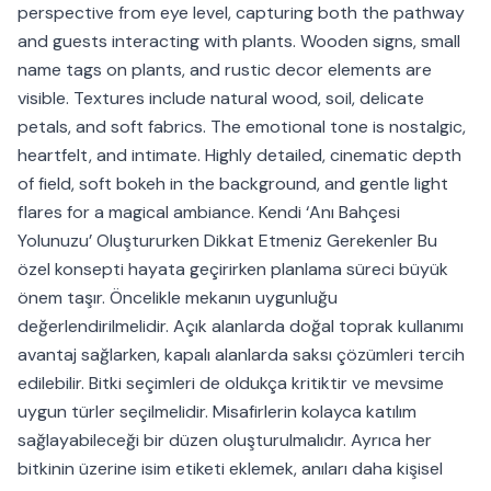
perspective from eye level, capturing both the pathway
and guests interacting with plants. Wooden signs, small
name tags on plants, and rustic decor elements are
visible. Textures include natural wood, soil, delicate
petals, and soft fabrics. The emotional tone is nostalgic,
heartfelt, and intimate. Highly detailed, cinematic depth
of field, soft bokeh in the background, and gentle light
flares for a magical ambiance. Kendi ‘Anı Bahçesi
Yolunuzu’ Oluştururken Dikkat Etmeniz Gerekenler Bu
özel konsepti hayata geçirirken planlama süreci büyük
önem taşır. Öncelikle mekanın uygunluğu
değerlendirilmelidir. Açık alanlarda doğal toprak kullanımı
avantaj sağlarken, kapalı alanlarda saksı çözümleri tercih
edilebilir. Bitki seçimleri de oldukça kritiktir ve mevsime
uygun türler seçilmelidir. Misafirlerin kolayca katılım
sağlayabileceği bir düzen oluşturulmalıdır. Ayrıca her
bitkinin üzerine isim etiketi eklemek, anıları daha kişisel