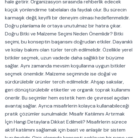
hale getirir. Organizasyon sırasında rehberlik edecek
küçük yönlendirme tabelaları da faydalı olur. Bu sürecin
karmaşık değil, keyifli bir deneyim olması hedeflenmelidir.
Doğru planlama ile ortaya unutulmaz bir hatıra çıkar.
Doğru Bitki ve Malzeme Seçimi Neden Önemlidir? Bitki
seçimi, bu konseptin başarısını doğrudan etkiler. Dayanıklı
ve kolay bakımı olan türler tercih edilmelidir. Özellikle yerel
bitkiler seçmek, uzun vadede daha sağlıklı bir büyüme
sağlar. Aynı zamanda mevsim koşullarına uygun bitkiler
seçmek önemlidir. Malzeme seçiminde ise doğal ve
sürdürülebilir ürünler tercih edilmelidir. Ahşap saksılar,
geri dönüştürülebilir etiketler ve organik toprak kullanımı
önerilir. Bu seçimler hem estetik hem de çevresel açıdan
avantaj sağlar. Ayrıca misafirlerin kolayca kullanabileceği
pratik çözümler sunulmalıdır. Misafir Katılımını Artırmak
İçin Hangi Detaylara Dikkat Edilmeli? Misafirlerin sürece
aktif katılımını sağlamak için basit ve anlaşılır bir sistem
kurulmalıdır. Giriş alanında konsepti açıklayan bir pano yer