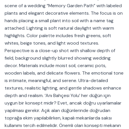
scene of a wedding “Memory Garden Path” with labeled
plants and elegant decorative elements. The focus is on
hands placing a small plant into soil with a name tag
attached. Lighting is soft natural daylight with warm
highlights. Color palette includes fresh greens, soft
whites, beige tones, and light wood textures.
Perspective is a close-up shot with shallow depth of
field, background slightly blurred showing wedding
decor. Materials include moist soil, ceramic pots,
wooden labels, and delicate flowers. The emotional tone
is intimate, meaningful, and serene. Ultra-detailed
textures, realistic lighting, and gentle shadows enhance
depth and realism. ‘Anı Bahçesi Yolu’ her düğün için
uygun bir konsept midir? Evet, ancak doğru uyarlamalar
yapılması gerekir. Açık alan düğünlerinde doğrudan
toprağa ekim yapılabilirken, kapalı mekanlarda saksı
kullanımı tercih edilmelidir. Önemli olan konsepti mekanın