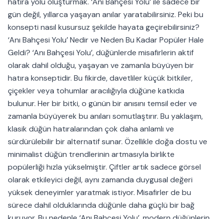
hatıra yolu oluşturmak. ‘Anı Bahçesi Yolu’ ile sadece bir
gün değil, yıllarca yaşayan anılar yaratabilirsiniz. Peki bu
konsepti nasıl kusursuz şekilde hayata geçirebilirsiniz?
‘Anı Bahçesi Yolu’ Nedir ve Neden Bu Kadar Popüler Hale
Geldi? ‘Anı Bahçesi Yolu’, düğünlerde misafirlerin aktif
olarak dahil olduğu, yaşayan ve zamanla büyüyen bir
hatıra konseptidir. Bu fikirde, davetliler küçük bitkiler,
çiçekler veya tohumlar aracılığıyla düğüne katkıda
bulunur. Her bir bitki, o günün bir anısını temsil eder ve
zamanla büyüyerek bu anıları somutlaştırır. Bu yaklaşım,
klasik düğün hatıralarından çok daha anlamlı ve
sürdürülebilir bir alternatif sunar. Özellikle doğa dostu ve
minimalist düğün trendlerinin artmasıyla birlikte
popülerliği hızla yükselmiştir. Çiftler artık sadece görsel
olarak etkileyici değil, aynı zamanda duygusal değeri
yüksek deneyimler yaratmak istiyor. Misafirler de bu
sürece dahil olduklarında düğünle daha güçlü bir bağ
kuruyor. Bu nedenle ‘Anı Bahçesi Yolu’, modern düğünlerin