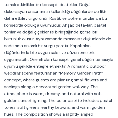
temalı etkinlikler bu konsepti destekler. Doğal
dekorasyon unsurlarının kullanıldığı düğünlerde bu fikir
daha etkileyici görünür. Rustik ve bohem tarzlar da bu
konseptle oldukça uyumludur. Ahşap detaylar, pastel
tonlar ve doğal çiçekler ile birleştiğinde görsel bir
bütünlük oluşur. Aynı zamanda minimalist düğünlerde de
sade ama anlamlı bir vurgu yaratır. Kapalı alan
düğünlerinde bile uygun saksı ve düzenlemelerle
uygulanabilir. Önemli olan konsepti genel düğün temasıyla
uyumlu şekilde entegre etmektir. A romantic outdoor
wedding scene featuring an “Memory Garden Path”
concept, where guests are planting small flowers and
saplings along a decorated garden walkway. The
atmosphere is warm, dreamy, and natural with soft
golden sunset lighting. The color palette includes pastel
tones, soft greens, earthy browns, and warm golden
hues. The composition shows a slightly angled