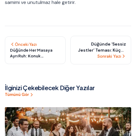
samimi ve unutulmaz hale getirir.
Düğünde ‘Sessiz
Önceki Yazı
Jestler’ Teması: Küçük
Düğünde Her Masaya
Ayrı Ruh: Konuk
Hareketlerle Büyük
Sonraki Yazı
Gruplarına Göre
Duygular Yaratan
Kişiselleştirilmiş Müzik
Unutulmaz Anlar
Deneyimi Nasıl
Kurgulanır?
İlginizi Çekebilecek Diğer Yazılar
Tümünü Gör