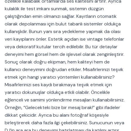
özellikle kalabalık ortamlarda ses kalitesini artırır. Ayrıca
kulaklık ile test imkanı sunmak, sistemin düzgün
çalıştığından emin olmanızı sağlar. Kayıtların otomatik
olarak depolanması için bulut tabanlı sistemler oldukça
kullanışlıdır. Bunun yanı sıra yedekleme yapmak da olası
veri kayıplarını önler. Estetik açıdan ise vintage telefonlar
veya dekoratif kutular tercih edilebilir. Bu tür detaylar
deneyimi hem görsel hem de işlevsel olarak zenginleştirir.
Sonuç olarak doğru ekipman, hem kaliteyi hem de
kullanıcı deneyimini doğrudan etkiler. Misafirlerinizi teşvik
etmek için hangi yaratıcı yöntemleri kullanabilirsiniz?
Misafirlerinizi ses kaydı bırakmaya teşvik etmek için
yaratıcı dokunuşlar oldukça etkili olabilir. Öncelikle
eğlenceli ve samimi yönlendirme mesajları kullanabilirsiniz.
Örneğin, “Gelecekteki bize bir mesaj bırak!” gibi ifadeler
dikkat çekicidir. Ayrıca bu alanı fotoğraf köşesiyle
birleştirerek daha fazla ilgi çekebilirsiniz. Sunucunun veya
DJ’in ara ara bu deneyimi hatırlatması da katılımı artırır.