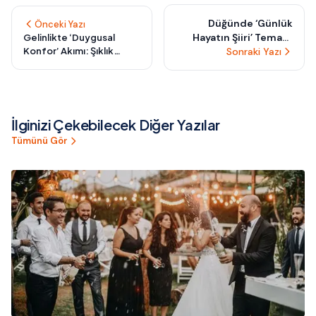
Düğünde ‘Günlük
Önceki Yazı
Hayatın Şiiri’ Teması:
Gelinlikte ‘Duygusal
Konfor’ Akımı: Şıklık
Sıradan Anları
Sonraki Yazı
Kadar İyi Hissettiren
Unutulmaz Bir Aşk
Tasarımlar Nasıl Seçilir?
Hikayesine Dönüştürün
İlginizi Çekebilecek Diğer Yazılar
Tümünü Gör