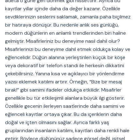
adeta o güne geri dönmek gibi hissettirir. Ayrıca bu
kayıtlar yıllar içinde daha da değer kazanır. Özellikle
sevdiklerinizin seslerini saklamak, zamanla paha biçilmez
bir hatıraya dönüşür. Bu nedenle anlık ses günlüğü,
modern düğünlerin en anlamlı trendlerinden biri haline
gelmiştir. Misafirleriniz bu deneyime nasıl dahil olur?
Misafirlerinizi bu deneyime dahil etmek oldukça kolay ve
eğlencelidir. Düğün alanına yerleştirilen küçük bir köşe
veya dekoratif bir telefon standı ile herkesin dikkatini
çekebilirsiniz. Yanına kısa ve açıklayıcı bir yönlendirme
yazısı eklemek katılımı artırır. Örneğin, “Bize bir mesaj
bırak!” gibi samimi ifadeler oldukça etkilidir. Misafirler
genellikle bu tür etkileşimli alanlara büyük ilgi gösterir.
Özellikle gecenin ilerleyen saatlerinde daha samimi ve
eğlenceli kayıtlar ortaya çıkar. Bu da içeriklerin daha
doğal ve içten olmasını sağlar. Ayrıca farklı yaş
gruplarından insanların katılımı, kayıtları daha renkli hale
getirir. Böylece düğününüz sadece görsel değil, işitsel