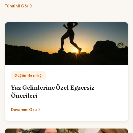
Tümünü Gör
Kategori:
Düğün Hazırlığı
Yaz Gelinlerine Özel Egzersiz
Önerileri
Devamını Oku