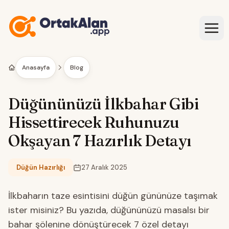
İçeriğe geç
Anasayfa
Blog
Düğününüzü İlkbahar Gibi
Hissettirecek Ruhunuzu
Okşayan 7 Hazırlık Detayı
Düğün Hazırlığı
27 Aralık 2025
Kategori:
İlkbaharın taze esintisini düğün gününüze taşımak
ister misiniz? Bu yazıda, düğününüzü masalsı bir
bahar şölenine dönüştürecek 7 özel detayı