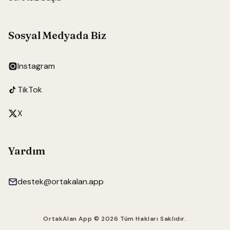
Sosyal Medyada Biz
Instagram
TikTok
X
Yardım
destek@ortakalan.app
OrtakAlan App ©
2026
Tüm Hakları Saklıdır.