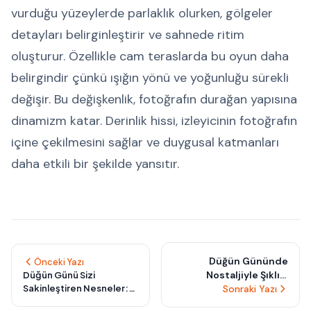
vurduğu yüzeylerde parlaklık olurken, gölgeler
detayları belirginleştirir ve sahnede ritim
oluşturur. Özellikle cam teraslarda bu oyun daha
belirgindir çünkü ışığın yönü ve yoğunluğu sürekli
değişir. Bu değişkenlik, fotoğrafın durağan yapısına
dinamizm katar. Derinlik hissi, izleyicinin fotoğrafın
içine çekilmesini sağlar ve duygusal katmanları
daha etkili bir şekilde yansıtır.
Düğün Gününde
Önceki Yazı
Nostaljiyle Şıklığı
Düğün Günü Sizi
Sakinleştiren Nesneler:
Sonraki Yazı
Buluştur: Aile
Kalbinize Dokunan 5
Albümünden Esinlenen