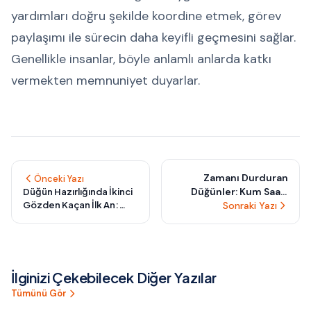
yardımları doğru şekilde koordine etmek, görev
paylaşımı ile sürecin daha keyifli geçmesini sağlar.
Genellikle insanlar, böyle anlamlı anlarda katkı
vermekten memnuniyet duyarlar.
Zamanı Durduran
Önceki Yazı
Düğünler: Kum Saati
Düğün Hazırlığında İkinci
Gözden Kaçan İlk An:
Temalı Seremonilerle
Sonraki Yazı
Fotoğraf Karesine
An'ı Sonsuz Kılın
Girmeyen Ama Kalpte
Kalan Hazırlık Detayları
İlginizi Çekebilecek Diğer Yazılar
Tümünü Gör