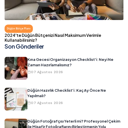
Düğün Bütçe Planı
2024'te Düğün Bütçenizi Nasıl Maksimum Verimle
Kullanabilirsiniz?
Son Gönderiler
Kına Gecesi Organizasyon Checklist'i: Neyi Ne
Zaman Hazırlamalısınız?
07 Ağustos 2026
Düğün Hazırlık Checklist'i: Kaç Ay Önce Ne
Yapılmalı?
07 Ağustos 2026
Düğün Fotoğrafçısı Yeterli mi? Profesyonel Çekim
ile Misafir Fotoğraflarını Birleştirmenin Yolu