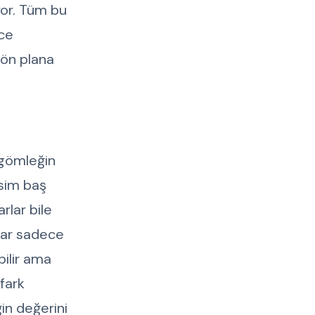
yor. Tüm bu
ece
 ön plana
n gömleğin
isim baş
rlar bile
ylar sadece
bilir ama
fark
in değerini