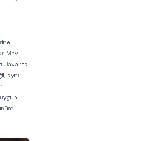
rine
or. Mavi,
i, lavanta
l, aynı
r
n uygun
rünüm