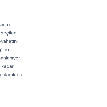
tarım
 seçilen
eyahatini
iğine
manlanıyor.
k kadar
ç olarak bu