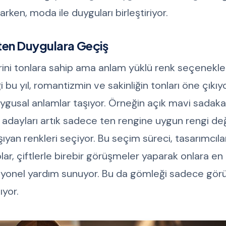
arken, moda ile duyguları birleştiriyor.
kten Duygulara Geçiş
rini tonlara sahip ama anlam yüklü renk seçenekle
ği bu yıl, romantizmin ve sakinliğin tonları öne çıkıy
uygusal anlamlar taşıyor. Örneğin açık mavi sadakat
t adayları artık sadece ten rengine uygun rengi deği
ıyan renkleri seçiyor. Bu seçim süreci, tasarımcıla
olar, çiftlerle birebir görüşmeler yaparak onlara e
esyonel yardım sunuyor. Bu da gömleği sadece gö
ıyor.