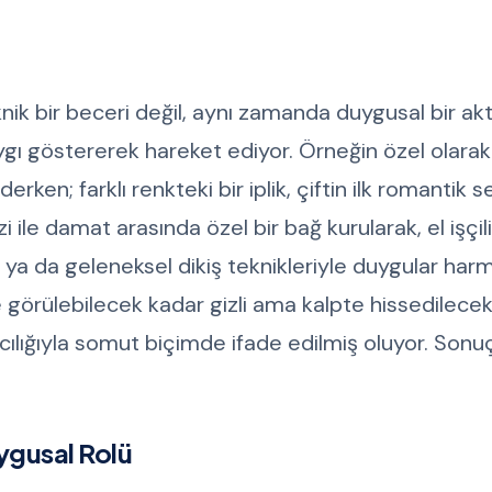
nik bir beceri değil, aynı zamanda duygusal bir ak
saygı göstererek hareket ediyor. Örneğin özel olarak
en; farklı renkteki bir iplik, çiftin ilk romantik s
i ile damat arasında özel bir bağ kurularak, el işçil
lar ya da geleneksel dikiş teknikleriyle duygular har
e görülebilecek kadar gizli ama kalpte hissedilece
acılığıyla somut biçimde ifade edilmiş oluyor. Sonu
gusal Rolü