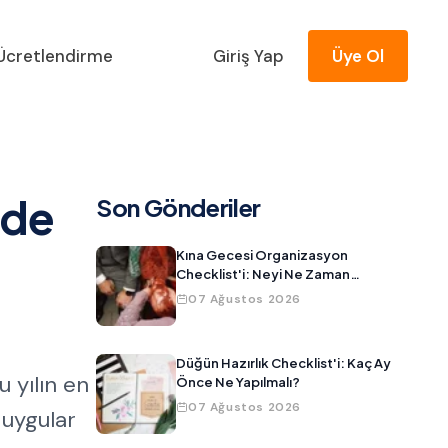
Ücretlendirme
Giriş Yap
Üye Ol
nde
Son Gönderiler
Kına Gecesi Organizasyon
Checklist'i: Neyi Ne Zaman
Hazırlamalısınız?
07 Ağustos 2026
Düğün Hazırlık Checklist'i: Kaç Ay
u yılın en
Önce Ne Yapılmalı?
07 Ağustos 2026
duygular