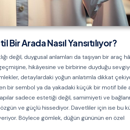
 Bir Arada Nasıl Yansıtılıyor?
ğı değil, duygusal anlamları da taşıyan bir araç hâ
n geçmişine, hikâyesine ve birbirine duyduğu sevgi
ömlekler, detaylardaki yoğun anlatımla dikkat çekiyo
enen bir sembol ya da yakadaki küçük bir motif bile
ş yapılar sadece estetiği değil, samimiyeti ve bağla
 özgün ve güçlü hissediyor. Davetliler için ise bu
rı veriyor. Böylece gömlek, düğün gününün en özel