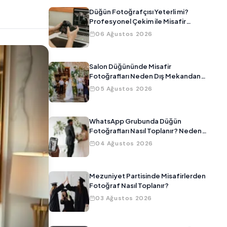
Düğün Fotoğrafçısı Yeterli mi?
Profesyonel Çekim ile Misafir
Fotoğraflarını Birleştirmenin Yolu
06 Ağustos 2026
Salon Düğününde Misafir
Fotoğrafları Neden Dış Mekandan
Daha Kötü Çıkar?
05 Ağustos 2026
WhatsApp Grubunda Düğün
Fotoğrafları Nasıl Toplanır? Neden
Çalışmıyor?
04 Ağustos 2026
Mezuniyet Partisinde Misafirlerden
Fotoğraf Nasıl Toplanır?
03 Ağustos 2026