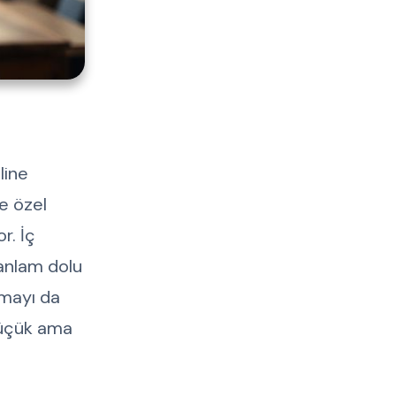
line
ye özel
r. İç
 anlam dolu
nmayı da
 küçük ama