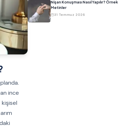
Nişan Konuşması Nasıl Yapılır? Örnek
Metinler
31 Temmuz 2026
?
 planda.
lan ince
 kişisel
sarım
daki