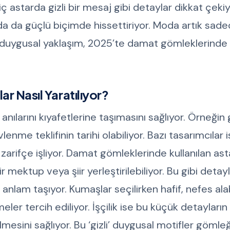
iç astarda gizli bir mesaj gibi detaylar dikkat çeki
nda da güçlü biçimde hissettiriyor. Moda artık sad
u duygusal yaklaşım, 2025’te damat gömleklerinde
ar Nasıl Yaratılıyor?
 anılarını kıyafetlerine taşımasını sağlıyor. Örneği
lenme teklifinin tarihi olabiliyor. Bazı tasarımcılar 
 zarifçe işliyor. Damat gömleklerinde kullanılan asta
bir mektup veya şiir yerleştirilebiliyor. Bu gibi deta
r anlam taşıyor. Kumaşlar seçilirken hafif, nefes ala
 tercih ediliyor. İşçilik ise bu küçük detayların 
mesini sağlıyor. Bu ‘gizli’ duygusal motifler gömleğ