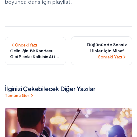
boyunca dans için playlist.
Düğününde Sessiz
Önceki Yazı
Hisler İçin Misafir
Gelinliğini Bir Randevu
Gibi Planla: Kalbinin Attığı
Sayısından Ziyade
Sonraki Yazı
İlk Günü Bekler Gibi Seç
Anlam Derinliği Kur
İlginizi Çekebilecek Diğer Yazılar
Tümünü Gör