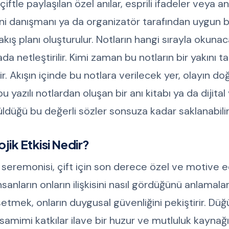
, çiftle paylaşılan özel anılar, esprili ifadeler veya a
oni danışmanı ya da organizatör tarafından uygun b
kış planı oluşturulur. Notların hangi sırayla okunac
 netleştirilir. Kimi zaman bu notların bir yakını t
. Akışın içinde bu notlara verilecek yer, olayın doğa
azılı notlardan oluşan bir anı kitabı ya da dijital
üldüğü bu değerli sözler sonsuza kadar saklanabilir
jik Etkisi Nedir?
seremonisi, çift için son derece özel ve motive ed
anların onların ilişkisini nasıl gördüğünü anlamaları
setmek, onların duygusal güvenliğini pekiştirir. Düğ
amimi katkılar ilave bir huzur ve mutluluk kaynağı 