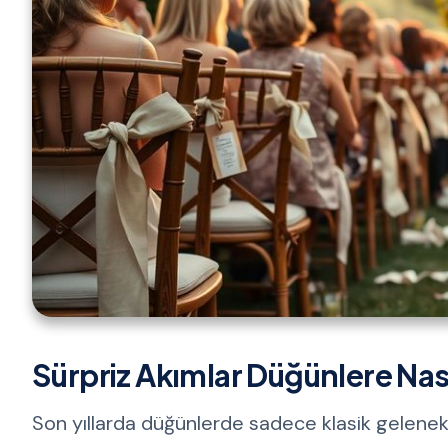
Sürpriz Akımlar Düğünlere Nası
Son yıllarda düğünlerde sadece klasik gelenekl