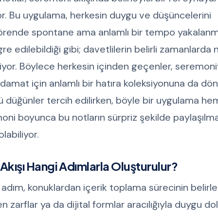
. Bu uygulama, herkesin duygu ve düşüncelerini
örende spontane ama anlamlı bir tempo yakalanm
re edilebildiği gibi; davetlilerin belirli zamanlarda n
liyor. Böylece herkesin içinden geçenler, seremon
ve damat için anlamlı bir hatıra koleksiyonuna da dö
lü düğünler tercih edilirken, böyle bir uygulama he
moni boyunca bu notların sürpriz şekilde paylaşılm
labiliyor.
Akışı Hangi Adımlarla Oluşturulur?
 adım, konuklardan içerik toplama sürecinin belirle
 zarflar ya da dijital formlar aracılığıyla duygu do