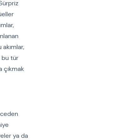
Sürpriz
eller
ımlar,
anlanan
u akımlar,
 bu tür
na çıkmak
Önceden
niye
yeler ya da