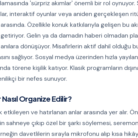
amasında 'sürpriz akımlar' önemli bir rol oynuyor. 
ar, interaktif oyunlar veya aniden gerçekleşen ritü
asında. Özellikle konuk katkılarıyla gelişen bu ak
 getiriyor. Gelin ya da damadın haberi olmadan pl
nılara dönüşüyor. Misafirlerin aktif dahil olduğu b
sını sağlıyor. Sosyal medya üzerinden hızla yayılan
nda törene kişilik katıyor. Klasik programların dışı
nilikçi bir nefes sunuyor.
Nasıl Organize Edilir?
k etkileyen ve hatırlanan anlar arasında yer alır. 
inin sahneye çıkıp özel bir şarkı söylemesi, seremo
rneğin davetlilerin sırayla mikrofonu alıp kısa hikâ