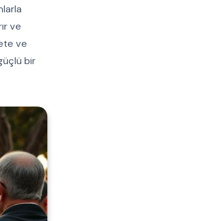
mlarla
ır ve
yete ve
üçlü bir