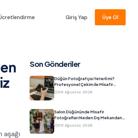
Ücretlendirme
Giriş Yap
Üye Ol
nen
Son Gönderiler
iz
Düğün Fotoğrafçısı Yeterli mi?
Profesyonel Çekim ile Misafir
Fotoğraflarını Birleştirmenin Yolu
06 Ağustos 2026
Salon Düğününde Misafir
Fotoğrafları Neden Dış Mekandan
Daha Kötü Çıkar?
05 Ağustos 2026
n aşağı