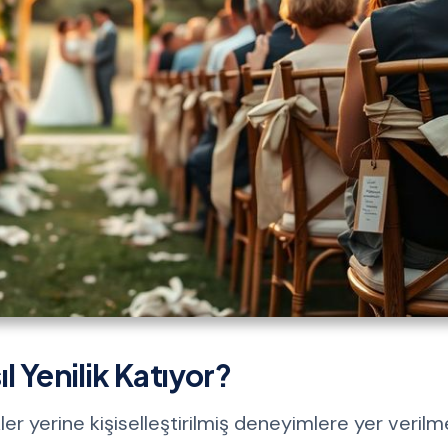
l Yenilik Katıyor?
er yerine kişiselleştirilmiş deneyimlere yer veril