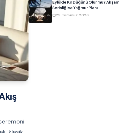
Eylülde Kır Düğünü Olur mu? Akşam
Serinliği ve Yağmur Planı
29 Temmuz 2026
Akış
 seremoni
ak, klasik