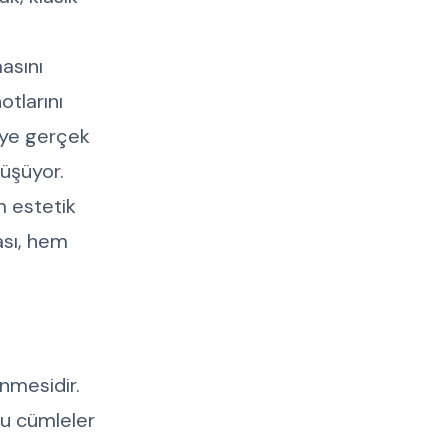
asını
otlarını
iye gerçek
nüşüyor.
m estetik
ası, hem
nmesidir.
lu cümleler