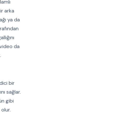
nlamlı
ir arka
ağı ya da
arafından
llığını
 video da
.
ici bir
nı sağlar.
ün gibi
olur.