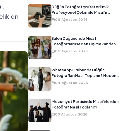
i,
Düğün Fotoğrafçısı Yeterli mi?
Profesyonel Çekim ile Misafir
elik ön
Fotoğraflarını Birleştirmenin Yolu
06 Ağustos 2026
Salon Düğününde Misafir
Fotoğrafları Neden Dış Mekandan
Daha Kötü Çıkar?
05 Ağustos 2026
WhatsApp Grubunda Düğün
Fotoğrafları Nasıl Toplanır? Neden
Çalışmıyor?
04 Ağustos 2026
Mezuniyet Partisinde Misafirlerden
Fotoğraf Nasıl Toplanır?
03 Ağustos 2026