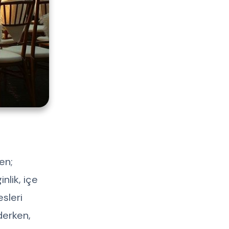
en;
nlik, içe
sleri
 derken,