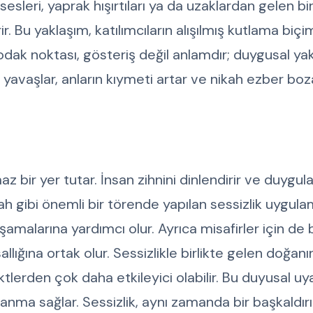
esleri, yaprak hışırtıları ya da uzaklardan gelen bi
irir. Bu yaklaşım, katılımcıların alışılmış kutlama biç
 odak noktası, gösteriş değil anlamdır; duygusal yak
yavaşlar, anların kıymeti artar ve nikah ezber boz
az bir yer tutar. İnsan zihnini dinlendirir ve duygul
ah gibi önemli bir törende yapılan sessizlik uygulam
amalarına yardımcı olur. Ayrıca misafirler için de b
llığına ortak olur. Sessizlikle birlikte gelen doğanı
lerden çok daha etkileyici olabilir. Bu duyusal uya
lanma sağlar. Sessizlik, aynı zamanda bir başkaldırı