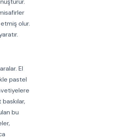
önüştürür.
isafirler
etmiş olur.
aratır.
ralar. El
kle pastel
davetiyelere
 baskılar,
ulan bu
ler,
zca