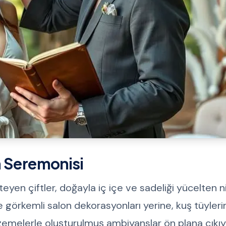
h Seremonisi
en çiftler, doğayla iç içe ve sadeliği yücelten n
de görkemli salon dekorasyonları yerine, kuş tüyler
zemelerle oluşturulmuş ambiyanslar ön plana çıkıy