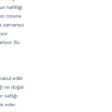
 hafifliği.
eri törene
eta zamansız
yor.
eliyor. Bu
abul edilir.
ği ve doğal
r saflığı
de eder.