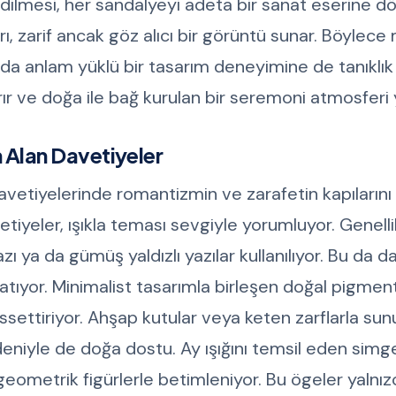
 edilmesi, her sandalyeyi adeta bir sanat eserine d
, zarif ancak göz alıcı bir görüntü sunar. Böylece m
a anlam yüklü bir tasarım deneyimine de tanıklık 
rır ve doğa ile bağ kurulan bir seremoni atmosferi y
m Alan Davetiyeler
avetiyelerinde romantizmin ve zarafetin kapılarını a
etiyeler, ışıkla teması sevgiyle yorumluyor. Genelli
azı ya da gümüş yaldızlı yazılar kullanılıyor. Bu da 
katıyor. Minimalist tasarımla birleşen doğal pigment
ssettiriyor. Ahşap kutular veya keten zarflarla sun
deniyle de doğa dostu. Ay ışığını temsil eden simge
ı geometrik figürlerle betimleniyor. Bu ögeler yalnı