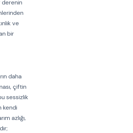
r derenin
imlerinden
ınlık ve
an bir
arın daha
ası, çiftin
u sessizlik
n kendi
rım azlığı,
dır;