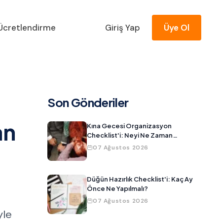
Ücretlendirme
Giriş Yap
Üye Ol
Son Gönderiler
an
Kına Gecesi Organizasyon
Checklist'i: Neyi Ne Zaman
Hazırlamalısınız?
07 Ağustos 2026
Düğün Hazırlık Checklist'i: Kaç Ay
Önce Ne Yapılmalı?
07 Ağustos 2026
yle