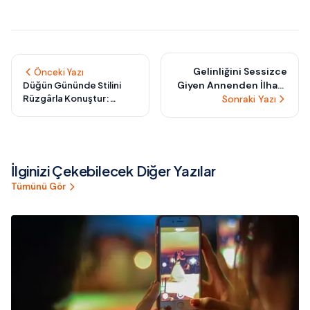
Gelinliğini Sessizce
Önceki Yazı
Giyen Annenden İlham
Düğün Gününde Stilini
Rüzgârla Konuştur:
Al: Zamansız Zarafetin
Sonraki Yazı
Harekete Uyumlu
Genetik Mirası
Damatlıklarla Özgürlüğü
Giy
İlginizi Çekebilecek Diğer Yazılar
Tümünü Gör