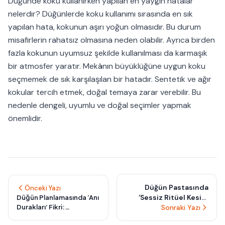
Düğünde koku kullanırken yapılan en yaygın hatalar
nelerdir? Düğünlerde koku kullanımı sırasında en sık
yapılan hata, kokunun aşırı yoğun olmasıdır. Bu durum
misafirlerin rahatsız olmasına neden olabilir. Ayrıca birden
fazla kokunun uyumsuz şekilde kullanılması da karmaşık
bir atmosfer yaratır. Mekânın büyüklüğüne uygun koku
seçmemek de sık karşılaşılan bir hatadır. Sentetik ve ağır
kokular tercih etmek, doğal temaya zarar verebilir. Bu
nedenle dengeli, uyumlu ve doğal seçimler yapmak
önemlidir.
Düğün Pastasında
Önceki Yazı
‘Sessiz Ritüel Kesiti’
Düğün Planlamasında ‘Anı
Durakları’ Fikri:
Trendi: Her Dilimde
Sonraki Yazı
Misafirlerinizi Gün
Küçük Bir Anı Başlatan