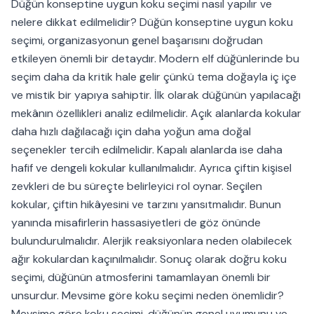
Düğün konseptine uygun koku seçimi nasıl yapılır ve
nelere dikkat edilmelidir? Düğün konseptine uygun koku
seçimi, organizasyonun genel başarısını doğrudan
etkileyen önemli bir detaydır. Modern elf düğünlerinde bu
seçim daha da kritik hale gelir çünkü tema doğayla iç içe
ve mistik bir yapıya sahiptir. İlk olarak düğünün yapılacağı
mekânın özellikleri analiz edilmelidir. Açık alanlarda kokular
daha hızlı dağılacağı için daha yoğun ama doğal
seçenekler tercih edilmelidir. Kapalı alanlarda ise daha
hafif ve dengeli kokular kullanılmalıdır. Ayrıca çiftin kişisel
zevkleri de bu süreçte belirleyici rol oynar. Seçilen
kokular, çiftin hikâyesini ve tarzını yansıtmalıdır. Bunun
yanında misafirlerin hassasiyetleri de göz önünde
bulundurulmalıdır. Alerjik reaksiyonlara neden olabilecek
ağır kokulardan kaçınılmalıdır. Sonuç olarak doğru koku
seçimi, düğünün atmosferini tamamlayan önemli bir
unsurdur. Mevsime göre koku seçimi neden önemlidir?
Mevsime göre koku seçimi, düğünün genel uyumunu ve