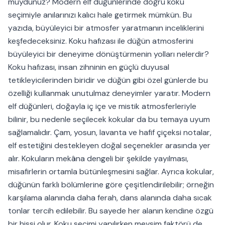
muydunuz? Modern elf düğünlerinde doğru koku
seçimiyle anılarınızı kalıcı hale getirmek mümkün. Bu
yazıda, büyüleyici bir atmosfer yaratmanın inceliklerini
keşfedeceksiniz. Koku hafızası ile düğün atmosferini
büyüleyici bir deneyime dönüştürmenin yolları nelerdir?
Koku hafızası, insan zihninin en güçlü duyusal
tetikleyicilerinden biridir ve düğün gibi özel günlerde bu
özelliği kullanmak unutulmaz deneyimler yaratır. Modern
elf düğünleri, doğayla iç içe ve mistik atmosferleriyle
bilinir, bu nedenle seçilecek kokular da bu temaya uyum
sağlamalıdır. Çam, yosun, lavanta ve hafif çiçeksi notalar,
elf estetiğini destekleyen doğal seçenekler arasında yer
alır. Kokuların mekâna dengeli bir şekilde yayılması,
misafirlerin ortamla bütünleşmesini sağlar. Ayrıca kokular,
düğünün farklı bölümlerine göre çeşitlendirilebilir; örneğin
karşılama alanında daha ferah, dans alanında daha sıcak
tonlar tercih edilebilir. Bu sayede her alanın kendine özgü
bir hissi olur. Koku seçimi yapılırken mevsim faktörü de