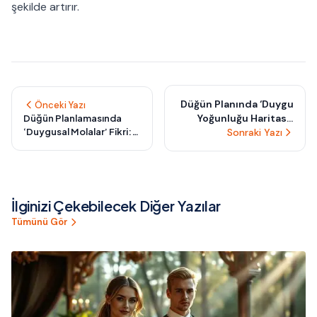
şekilde artırır.
Düğün Planında ‘Duygu
Önceki Yazı
Yoğunluğu Haritası’:
Düğün Planlamasında
‘Duygusal Molalar’ Fikri:
Hangi Anlara Yatırım
Sonraki Yazı
Günün Koşturmacasında
Yaparsanız Her Şey
Kalbinizi Dinleyeceğiniz
Daha Unutulmaz Olur?
Küçük Kaçışlar
İlginizi Çekebilecek Diğer Yazılar
Tümünü Gör