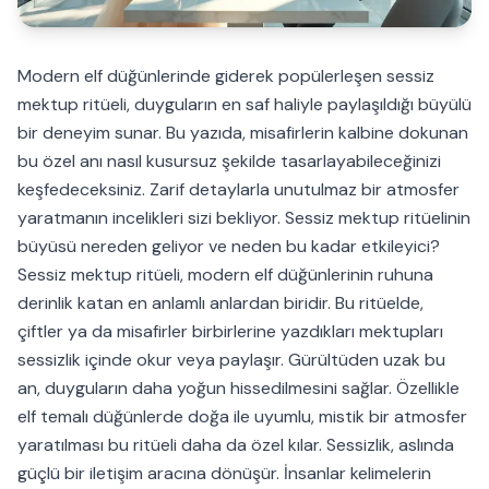
Modern elf düğünlerinde giderek popülerleşen sessiz
mektup ritüeli, duyguların en saf haliyle paylaşıldığı büyülü
bir deneyim sunar. Bu yazıda, misafirlerin kalbine dokunan
bu özel anı nasıl kusursuz şekilde tasarlayabileceğinizi
keşfedeceksiniz. Zarif detaylarla unutulmaz bir atmosfer
yaratmanın incelikleri sizi bekliyor. Sessiz mektup ritüelinin
büyüsü nereden geliyor ve neden bu kadar etkileyici?
Sessiz mektup ritüeli, modern elf düğünlerinin ruhuna
derinlik katan en anlamlı anlardan biridir. Bu ritüelde,
çiftler ya da misafirler birbirlerine yazdıkları mektupları
sessizlik içinde okur veya paylaşır. Gürültüden uzak bu
an, duyguların daha yoğun hissedilmesini sağlar. Özellikle
elf temalı düğünlerde doğa ile uyumlu, mistik bir atmosfer
yaratılması bu ritüeli daha da özel kılar. Sessizlik, aslında
güçlü bir iletişim aracına dönüşür. İnsanlar kelimelerin