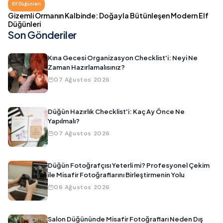
Elf Düğünleri
Gizemli Ormanın Kalbinde: Doğayla Bütünleşen Modern Elf
Düğünleri
Son Gönderiler
Kına Gecesi Organizasyon Checklist'i: Neyi Ne
Zaman Hazırlamalısınız?
07 Ağustos 2026
Düğün Hazırlık Checklist'i: Kaç Ay Önce Ne
Yapılmalı?
07 Ağustos 2026
Düğün Fotoğrafçısı Yeterli mi? Profesyonel Çekim
ile Misafir Fotoğraflarını Birleştirmenin Yolu
06 Ağustos 2026
Salon Düğününde Misafir Fotoğrafları Neden Dış