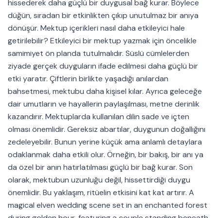
hissederek daha güçlü bir duygusal bağ kurar. Böylece
düğün, sıradan bir etkinlikten çıkıp unutulmaz bir anıya
dönüşür. Mektup içerikleri nasıl daha etkileyici hale
getirilebilir? Etkileyici bir mektup yazmak için öncelikle
samimiyet ön planda tutulmalıdır. Süslü cümlelerden
ziyade gerçek duyguların ifade edilmesi daha güçlü bir
etki yaratır. Çiftlerin birlikte yaşadığı anılardan
bahsetmesi, mektubu daha kişisel kılar. Ayrıca geleceğe
dair umutların ve hayallerin paylaşılması, metne derinlik
kazandırır. Mektuplarda kullanılan dilin sade ve içten
olması önemlidir. Gereksiz abartılar, duygunun doğallığını
zedeleyebilir. Bunun yerine küçük ama anlamlı detaylara
odaklanmak daha etkili olur. Örneğin, bir bakış, bir anı ya
da özel bir anın hatırlatılması güçlü bir bağ kurar. Son
olarak, mektubun uzunluğu değil, hissettirdiği duygu
önemlidir. Bu yaklaşım, ritüelin etkisini kat kat artırır. A
magical elven wedding scene set in an enchanted forest
during golden hour, featuring a couple standing beneath