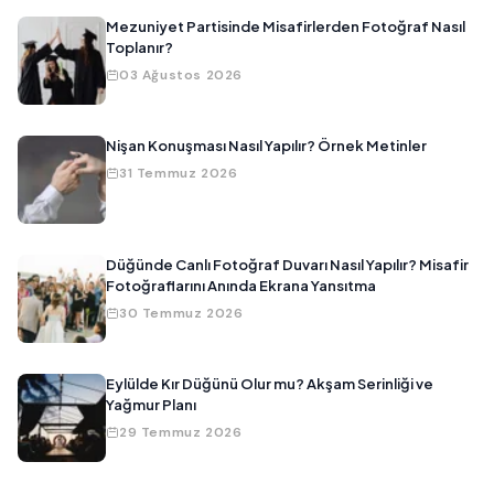
Mezuniyet Partisinde Misafirlerden Fotoğraf Nasıl
Toplanır?
03 Ağustos 2026
Nişan Konuşması Nasıl Yapılır? Örnek Metinler
31 Temmuz 2026
Düğünde Canlı Fotoğraf Duvarı Nasıl Yapılır? Misafir
Fotoğraflarını Anında Ekrana Yansıtma
30 Temmuz 2026
Eylülde Kır Düğünü Olur mu? Akşam Serinliği ve
Yağmur Planı
29 Temmuz 2026