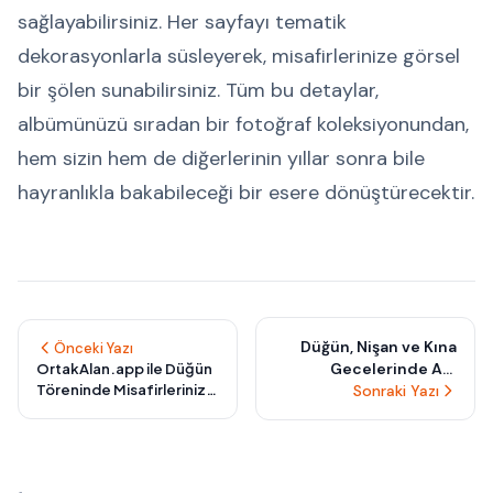
sağlayabilirsiniz. Her sayfayı tematik
dekorasyonlarla süsleyerek, misafirlerinize görsel
bir şölen sunabilirsiniz. Tüm bu detaylar,
albümünüzü sıradan bir fotoğraf koleksiyonundan,
hem sizin hem de diğerlerinin yıllar sonra bile
hayranlıkla bakabileceği bir esere dönüştürecektir.
Düğün, Nişan ve Kına
Önceki Yazı
Gecelerinde Anı
OrtakAlan.app ile Düğün
Töreninde Misafirlerinizi
Koleksiyonunuzu
Sonraki Yazı
Şaşırtacak Fotoğraf
OrtakAlan.app ile
Yarışmaları Düzenleme
Zenginleştirin: 2025'te
Rehberi
Yaratıcı Fotoğraf
Köşeleri