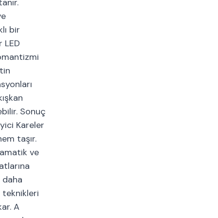
anır.
ve
lı bir
ir LED
romantizmi
tin
asyonları
akışkan
bilir. Sonuç
yici Kareler
nem taşır.
dramatik ve
atlarına
k daha
teknikleri
ar. A