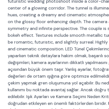
futuristic wedding photoshoot inside a color-cha
center of a glowing corridor. The tunnel is illumin
hues, creating a dreamy and cinematic atmosphere
on the glossy floor enhancing depth. The camera a
symmetry and infinite perspective. The couple is 
bokeh effect. Textures include smooth metallic tu
be romantic, futuristic, and slightly surreal. Highly
and cinematic composition. LED Tünel Çekimlerind
yaparken teknik detaylara hakim olmak, başarılı so
değişimleri, kamera ayarlarının dikkatli yapılmasını 
açısından büyük önem taşır. Yanlış ayarlar, fotoğr
değerleri de ortam ışığına göre optimize edilmelidi
çekim yapmak gren oluşumuna yol açabilir. Bu ned
kullanımı bu noktada avantaj sağlar. Ancak doğru te
edilebilir. Işık Ayarları ve Kamera Seçimi Neden Krit
doğrudan etkileyen en önemli faktörlerden biridir. F