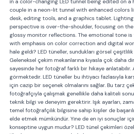
in a color-changing LED tunnel being edited on a 
couple in a neon-lit tunnel with enhanced colors l
desk, editing tools, and a graphics tablet. Lighti
perspective is over-the-shoulder, focusing on the
glossy monitor reflections. The emotional tone is 
with emphasis on color correction and digital wor
hale geldi? LED tüneller, sundukları görsel çeşitlili
Geleneksel çekim mekanlarına kıyasla çok daha din
sayesinde her fotoğraf farklı bir hikaye anlatabili
görmektedir. LED tüneller bu ihtiyacı fazlasıyla k
için cazip bir seçenek olmalarını sağlar. Bu tarz ç
fotoğrafçıyla çalışmak genellikle daha kaliteli so
teknik bilgi ve deneyim gerektirir. Işık ayarları, 
temel fotoğrafçılık bilgisine sahip kişiler de başarı
elde etmek mümkündür. Yine de en iyi sonuçlar için
konseptine uygun mudur? LED tünel çekimleri özell