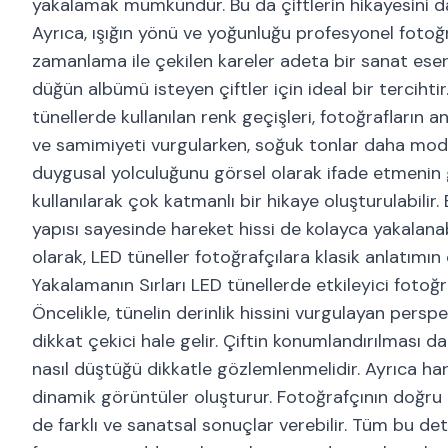
yakalamak mümkündür. Bu da çiftlerin hikayesini da
Ayrıca, ışığın yönü ve yoğunluğu profesyonel fotoğr
zamanlama ile çekilen kareler adeta bir sanat eserin
düğün albümü isteyen çiftler için ideal bir tercihti
tünellerde kullanılan renk geçişleri, fotoğrafların
ve samimiyeti vurgularken, soğuk tonlar daha modern
duygusal yolculuğunu görsel olarak ifade etmenin g
kullanılarak çok katmanlı bir hikaye oluşturulabilir.
yapısı sayesinde hareket hissi de kolayca yakalanabi
olarak, LED tüneller fotoğrafçılara klasik anlatımın
Yakalamanın Sırları LED tünellerde etkileyici foto
Öncelikle, tünelin derinlik hissini vurgulayan persp
dikkat çekici hale gelir. Çiftin konumlandırılması d
nasıl düştüğü dikkatle gözlemlenmelidir. Ayrıca hare
dinamik görüntüler oluşturur. Fotoğrafçının doğru 
de farklı ve sanatsal sonuçlar verebilir. Tüm bu de