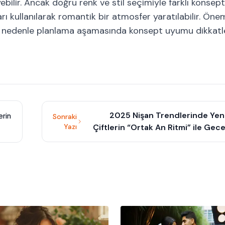
ilir. Ancak doğru renk ve stil seçimiyle farklı konsept
ı kullanılarak romantik bir atmosfer yaratılabilir. Önem
. Bu nedenle planlama aşamasında konsept uyumu dikkatl
2025 Nişan Trendlerinde Yen
erin
Sonraki
Yazı
Çiftlerin “Ortak An Ritmi” ile Gece
Birlikte 