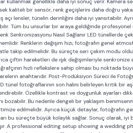
rlar kullanmak genellikle daha iyi sonuç verir. Kamera 
ek kaliteli bir sensör, renk geçişlerini daha doğru yakal
ı lensler, tünelin derinliğini daha iyi yansıtabilir. Ayr
lebilir. Tüm bu unsurlar bir araya geldiğinde profesyonel
 Renk Senkronizasyonu Nasıl Sağlanır LED tünellerde çe
mlidir. Renklerin değişim hızı, fotoğrafın genel atmosf
kkatle takip edilmelidir. Bu süreçte seri çekim modu oldu
ıca çiftin hareketleri de ışık değişimleriyle senkronize e
oğrafçının hızlı reflekslere sahip olması bu noktada bü
relerin anahtarıdır. Post-Prodüksiyon Süreci ile Fotoğr
tünel fotoğraflarının son halini belirleyen kritik bir a
direbilir. Özellikle kontrast ve doygunluk ayarları dikk
ını bozabilir. Bu nedenle dengeli bir yaklaşım benimsenmel
imize edilmelidir. Ayrıca küçük detaylar, fotoğrafın ge
ları bu süreçte büyük kolaylık sağlar. Sonuç olarak, iyi 
aşır. A professional editing setup showing a wedding p