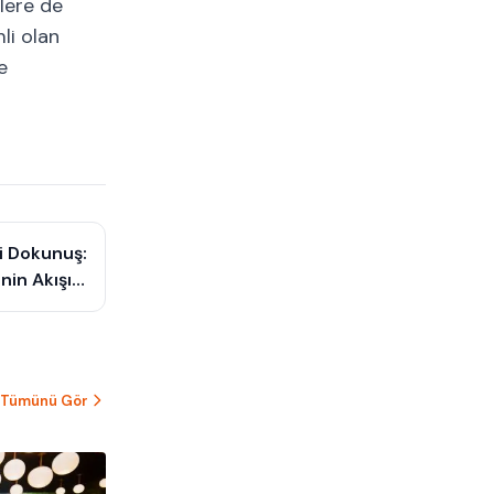
lere de
li olan
e
i Dokunuş:
nin Akışını
Tasarlaması
Tümünü Gör