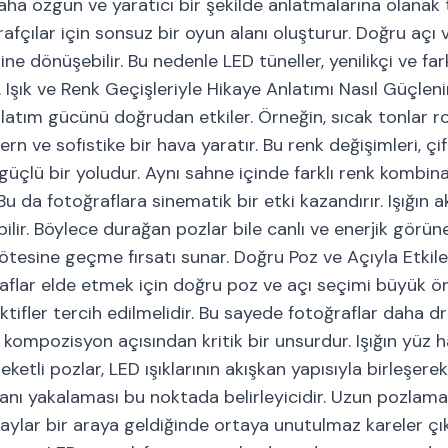
ha özgün ve yaratıcı bir şekilde anlatmalarına olanak t
afçılar için sonsuz bir oyun alanı oluşturur. Doğru açı 
e dönüşebilir. Bu nedenle LED tüneller, yenilikçi ve fark
r. Işık ve Renk Geçişleriyle Hikaye Anlatımı Nasıl Güçlen
 anlatım gücünü doğrudan etkiler. Örneğin, sıcak tonlar 
 ve sofistike bir hava yaratır. Bu renk değişimleri, çif
üçlü bir yoludur. Aynı sahne içinde farklı renk kombin
 Bu da fotoğraflara sinematik bir etki kazandırır. Işığın 
lir. Böylece durağan pozlar bile canlı ve enerjik görüne
 ötesine geçme fırsatı sunar. Doğru Poz ve Açıyla Etkile
ğraflar elde etmek için doğru poz ve açı seçimi büyük ö
ektifler tercih edilmelidir. Bu sayede fotoğraflar daha 
a kompozisyon açısından kritik bir unsurdur. Işığın yüz h
ketli pozlar, LED ışıklarının akışkan yapısıyla birleşere
anı yakalaması bu noktada belirleyicidir. Uzun pozlama 
taylar bir araya geldiğinde ortaya unutulmaz kareler çık