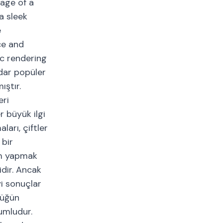
mage of a
a sleek
e
ce and
ic rendering
dar popüler
ıştır.
eri
r büyük ilgi
arı, çiftler
 bir
kim yapmak
idir. Ancak
yi sonuçlar
düğün
umludur.