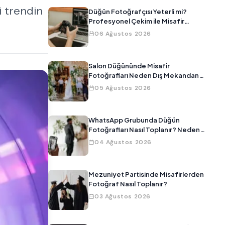
i trendin
Düğün Fotoğrafçısı Yeterli mi?
Profesyonel Çekim ile Misafir
Fotoğraflarını Birleştirmenin Yolu
06 Ağustos 2026
Salon Düğününde Misafir
Fotoğrafları Neden Dış Mekandan
Daha Kötü Çıkar?
05 Ağustos 2026
WhatsApp Grubunda Düğün
Fotoğrafları Nasıl Toplanır? Neden
Çalışmıyor?
04 Ağustos 2026
Mezuniyet Partisinde Misafirlerden
Fotoğraf Nasıl Toplanır?
03 Ağustos 2026