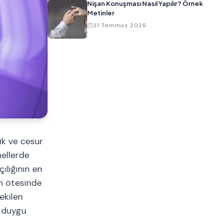
Nişan Konuşması Nasıl Yapılır? Örnek
Metinler
31 Temmuz 2026
ik ve cesur
nellerde
ılığının en
ın ötesinde
ekilen
r duygu