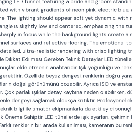
nging LED tunnel, featuring a bride and groom standin
ated with vibrant gradients of neon pink, electric blue,
. The lighting should appear soft yet dynamic, with r
ngle is slightly low and centered, emphasizing the tu
sharply in focus while the background lights create a 
nnel surfaces and reflective flooring. The emotional t
 detailed, ultra-realistic rendering with crisp lighting t
e Dikkat Edilmesi Gereken Teknik Detaylar LED tünell
nuçlar elde etmenin anahtarıdır. Işık yoğunluğu ve renk
gerektirir. Özellikle beyaz dengesi, renklerin doğru yans
afların doğal görünümünü bozabilir. Ayrıca ISO ve enst
r. Çok parlak ışıklar detay kaybına neden olabilirken, d
enle dengeyi sağlamak oldukça kritiktir. Profesyonel 
knik bilgi ile amatör ekipmanlarla da etkileyici sonuçl
ik Öneme Sahiptir LED tünellerde ışık ayarları, çekimin k
arklı renklerin bir arada kullanılması, kameranın bu ren