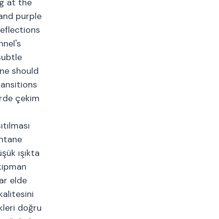
g at the
 and purple
eflections
nnel's
subtle
one should
ransitions
erde çekim
ıtılması
antane
üşük ışıkta
ekipman
ar elde
alitesini
kleri doğru