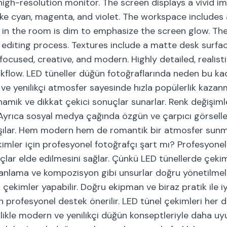
high-resolution monitor. The screen displays a vivid i
ike cyan, magenta, and violet. The workspace includes 
ng in the room is dim to emphasize the screen glow. Th
 editing process. Textures include a matte desk surfa
focused, creative, and modern. Highly detailed, realist
kflow. LED tüneller düğün fotoğraflarında neden bu ka
k ve yenilikçi atmosfer sayesinde hızla popülerlik kazanm
amik ve dikkat çekici sonuçlar sunarlar. Renk değişiml
r. Ayrıca sosyal medya çağında özgün ve çarpıcı görselle
arşılar. Hem modern hem de romantik bir atmosfer sunmal
ekimler için profesyonel fotoğrafçı şart mı? Profesyonel
nuçlar elde edilmesini sağlar. Çünkü LED tünellerde çe
zamanlama ve kompozisyon gibi unsurlar doğru yönetilmel
lı çekimler yapabilir. Doğru ekipman ve biraz pratik ile i
 profesyonel destek önerilir. LED tünel çekimleri her 
ikle modern ve yenilikçi düğün konseptleriyle daha uy