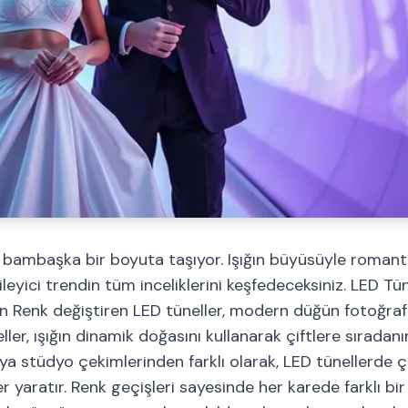
nı bambaşka bir boyuta taşıyor. Işığın büyüsüyle romant
eyici trendin tüm inceliklerini keşfedeceksiniz. LED Tü
n Renk değiştiren LED tüneller, modern düğün fotoğrafç
eller, ışığın dinamik doğasını kullanarak çiftlere sıradan
a stüdyo çekimlerinden farklı olarak, LED tünellerde ç
r yaratır. Renk geçişleri sayesinde her karede farklı bi