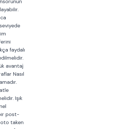
sensörünün
ayabilir.
ıca
 seviyede
kim
erini
kça faydalı
dilmelidir.
yük avantaj
aflar Nasıl
şamadır.
atle
idir. Işık
nel
bir post-
hoto taken