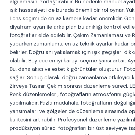
algılamasını zorlaştırabilir. Bu nedenle manuel aya
ışık hassasiyeti de burada önemli bir rol oynar. Yüks
Lens seçimi de en az kamera kadar önemlidir. Geniş aç
diyafram ayarı ile arka plan bulanıklığı kontrol edi
fotoğraflar elde edilebilir. Çekim Zamanlaması ve
yaparken zamanlama, en az teknik ayarlar kadar öne
belirler. Doğru anı yakalamak için ışık geçişleri di
olabilir. Böylece en iyi kareyi seçme şansı artar. Ayr
Bu, daha akıcı ve estetik görüntüler oluşturur. Fot
sağlar. Sonuç olarak, doğru zamanlama etkileyici ka
Zirveye Taşınır Çekim sonrası düzenleme süreci, LED 
Renk düzenlemeleri, fotoğrafların atmosferini güçlen
yapılmalıdır. Fazla müdahale, fotoğrafların doğallığ
yansımaları ve gölgeler de düzenleme sırasında opt
kalitesini artırabilir. Profesyonel düzenleme yazılım
prodüksiyon süreci fotoğrafları bir üst seviyeye t