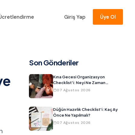
Ücretlendirme
Giriş Yap
Üye Ol
Son Gönderiler
ve
Kına Gecesi Organizasyon
Checklist'i: Neyi Ne Zaman
Hazırlamalısınız?
07 Ağustos 2026
Düğün Hazırlık Checklist'i: Kaç Ay
Önce Ne Yapılmalı?
07 Ağustos 2026
n