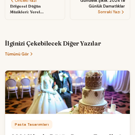
Önceki Yazı
Gündelik Şıklık: 2024'te
Bölgesel Düğün
Günlük Damatlıklar
Müzikleri: Yerel
Sonraki Yazı
Kültürlerden Esinlenen
Seçimler
İlginizi Çekebilecek Diğer Yazılar
Tümünü Gör
Kategori:
Pasta Tasarımları